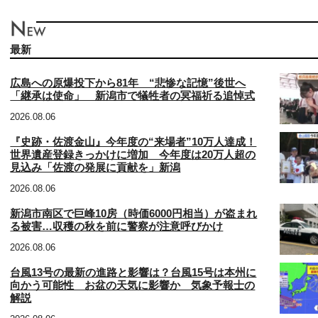
最新
広島への原爆投下から81年 “悲惨な記憶”後世へ
「継承は使命」 新潟市で犠牲者の冥福祈る追悼式
2026.08.06
『史跡・佐渡金山』今年度の“来場者”10万人達成！
世界遺産登録きっかけに増加 今年度は20万人超の
見込み「佐渡の発展に貢献を」新潟
2026.08.06
新潟市南区で巨峰10房（時価6000円相当）が盗まれ
る被害…収穫の秋を前に警察が注意呼びかけ
2026.08.06
台風13号の最新の進路と影響は？台風15号は本州に
向かう可能性 お盆の天気に影響か 気象予報士の
解説