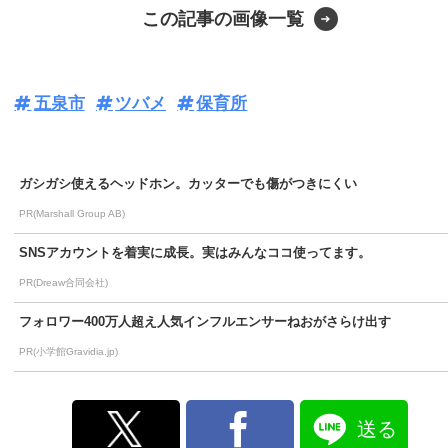
この記事の画像一覧
五泉市
ツバメ
保育所
ガシガシ使えるヘッドホン。カッターでも傷がつきにくい
PR(Marshall Group AB)
SNSアカウントを着実に成長。実はみんなココ使ってます。
PR(Dreaw合同会社)
フォロワー400万人超え人気インフルエンサーねおがさらけ出す
PR(小学館Gravidia.jp)
送る