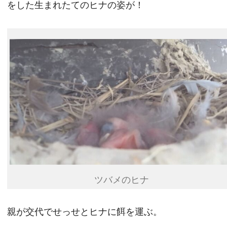
をした生まれたてのヒナの姿が！
ツバメのヒナ
親が交代でせっせとヒナに餌を運ぶ。