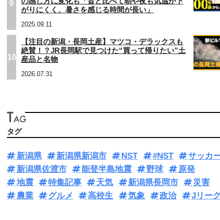
の感じ方に変化も「昔と比べて朝や夜も気温が下
9
がりにくく、暑さを感じる時間が長い」
2025.09.11
【注目の新潟・長岡土産】マツコ・デラックスも
絶賛！？JR長岡駅で見つけた“買って帰りたい”土
10
産品と名物
2026.07.31
タグ
新潟県
新潟県新潟市
NST
#NST
サッカ
新潟県佐渡市
能登半島地震
野球
原発
地震
特集記事
天気
新潟県長岡市
災害
農業
グルメ
高校生
気象
政治
Jリー