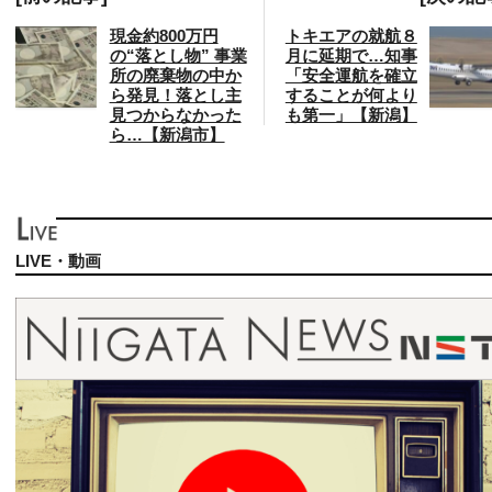
現金約800万円
トキエアの就航８
の“落とし物” 事業
月に延期で…知事
所の廃棄物の中か
「安全運航を確立
ら発見！落とし主
することが何より
見つからなかった
も第一」【新潟】
ら…【新潟市】
LIVE・動画