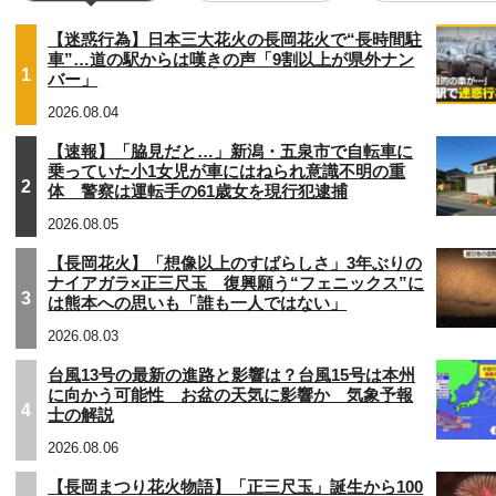
【迷惑行為】日本三大花火の長岡花火で“長時間駐
車”…道の駅からは嘆きの声「9割以上が県外ナン
1
バー」
2026.08.04
【速報】「脇見だと…」新潟・五泉市で自転車に
乗っていた小1女児が車にはねられ意識不明の重
2
体 警察は運転手の61歳女を現行犯逮捕
2026.08.05
【長岡花火】「想像以上のすばらしさ」3年ぶりの
ナイアガラ×正三尺玉 復興願う“フェニックス”に
3
は熊本への思いも「誰も一人ではない」
2026.08.03
台風13号の最新の進路と影響は？台風15号は本州
に向かう可能性 お盆の天気に影響か 気象予報
4
士の解説
2026.08.06
【長岡まつり花火物語】「正三尺玉」誕生から100