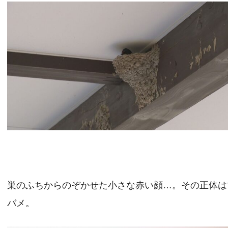
巣のふちからのぞかせた小さな赤い顔…。その正体は
バメ。