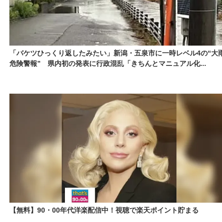
「バケツひっくり返したみたい」新潟・五泉市に一時レベル4の“大
危険警報” 県内初の発表に行政混乱「きちんとマニュアル化...
【無料】90・00年代洋楽配信中！視聴で楽天ポイント貯まる