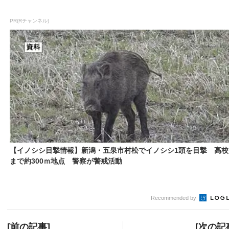
PR(Rチャンネル)
【イノシシ目撃情報】新潟・五泉市村松でイノシシ1頭を目撃 高校
まで約300ｍ地点 警察が警戒活動
Recommended by
[前の記事]
[次の記