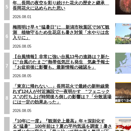
年…長岡の夜空を彩り続けた花火の歴史と継承
5
長岡花火に込められた思い
2026.08.01
梅雨明け早々“猛暑日”に…新潟市秋葉区で36℃観
測 植物守るため生花店も暑さ対策「水やりは念
6
入りに」
2026.08.05
【台風情報】非常に強い台風13号の進路は？新た
に“台風のたまご”熱帯低気圧も発生 気象予報士
7
「お盆前後に影響も。最新情報の確認を」
2026.08.05
「東京に帰れない…」長岡花火で最終の新幹線乗
れず124人が付近施設で一夜明かす “フェニック
ス”の打ち上げ時間後ろ倒しの影響は？「分散退場
8
には一定の効果あった」
2026.08.05
『10年に一度』『観測史上最高』年々深刻化す
る“猛暑” 100年前は？夏の平均気温を調査！暑さ