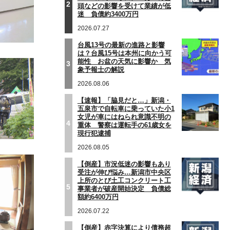
2
頭などの影響を受けて業績が低
迷 負債約3400万円
2026.07.27
台風13号の最新の進路と影響
は？台風15号は本州に向かう可
能性 お盆の天気に影響か 気
3
象予報士の解説
2026.08.06
【速報】「脇見だと…」新潟・
五泉市で自転車に乗っていた小1
女児が車にはねられ意識不明の
4
重体 警察は運転手の61歳女を
現行犯逮捕
2026.08.05
【倒産】市況低迷の影響もあり
受注が伸び悩み…新潟市中央区
上所のとび土工コンクリート工
5
事業者が破産開始決定 負債総
額約6400万円
2026.07.22
【倒産】赤字決算により債務超