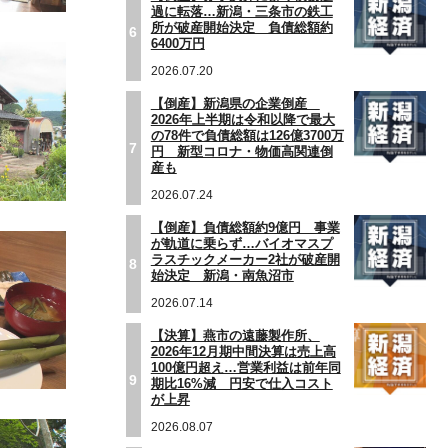
過に転落…新潟・三条市の鉄工
所が破産開始決定 負債総額約
6
6400万円
2026.07.20
【倒産】新潟県の企業倒産
2026年上半期は令和以降で最大
の78件で負債総額は126億3700万
7
円 新型コロナ・物価高関連倒
産も
2026.07.24
【倒産】負債総額約9億円 事業
が軌道に乗らず…バイオマスプ
ラスチックメーカー2社が破産開
8
始決定 新潟・南魚沼市
2026.07.14
【決算】燕市の遠藤製作所、
2026年12月期中間決算は売上高
100億円超え…営業利益は前年同
9
期比16%減 円安で仕入コスト
が上昇
2026.08.07