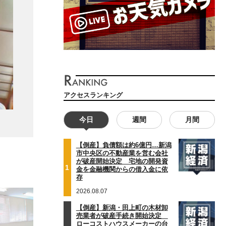
アクセスランキング
今日
週間
月間
【倒産】負債額は約6億円…新潟
市中央区の不動産業を営む会社
が破産開始決定 宅地の開発資
1
金を金融機関からの借入金に依
存
2026.08.07
【倒産】新潟・田上町の木材卸
売業者が破産手続き開始決定
ローコストハウスメーカーの台