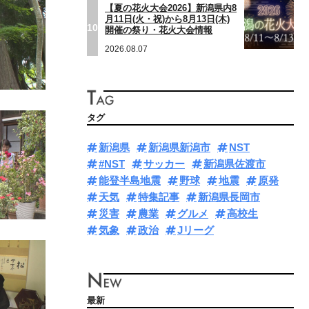
【夏の花火大会2026】新潟県内8
月11日(火・祝)から8月13日(木)
10
開催の祭り・花火大会情報
2026.08.07
タグ
新潟県
新潟県新潟市
NST
#NST
サッカー
新潟県佐渡市
能登半島地震
野球
地震
原発
天気
特集記事
新潟県長岡市
災害
農業
グルメ
高校生
気象
政治
Jリーグ
最新