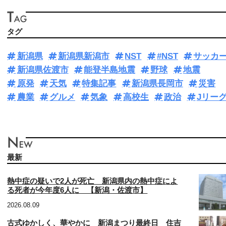
タグ
新潟県
新潟県新潟市
NST
#NST
サッカ
新潟県佐渡市
能登半島地震
野球
地震
原発
天気
特集記事
新潟県長岡市
災害
農業
グルメ
気象
高校生
政治
Jリー
最新
熱中症の疑いで2人が死亡 新潟県内の熱中症によ
る死者が今年度6人に 【新潟・佐渡市】
2026.08.09
古式ゆかしく、華やかに 新潟まつり最終日 住吉