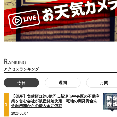
アクセスランキング
今日
週間
月間
【倒産】負債額は約6億円…新潟市中央区の不動産
業を営む会社が破産開始決定 宅地の開発資金を
1
金融機関からの借入金に依存
2026.08.07