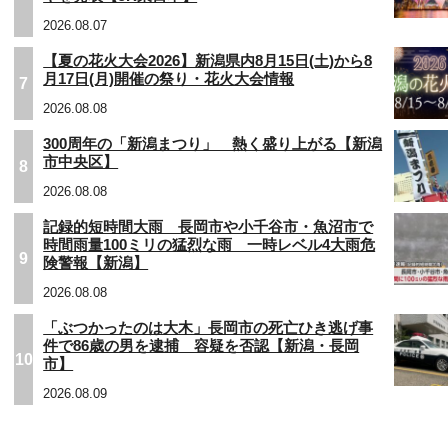
2026.08.07
【夏の花火大会2026】新潟県内8月15日(土)から8
月17日(月)開催の祭り・花火大会情報
7
2026.08.08
300周年の「新潟まつり」 熱く盛り上がる【新潟
市中央区】
8
2026.08.08
記録的短時間大雨 長岡市や小千谷市・魚沼市で
時間雨量100ミリの猛烈な雨 一時レベル4大雨危
9
険警報【新潟】
2026.08.08
「ぶつかったのは大木」長岡市の死亡ひき逃げ事
件で86歳の男を逮捕 容疑を否認【新潟・長岡
10
市】
2026.08.09