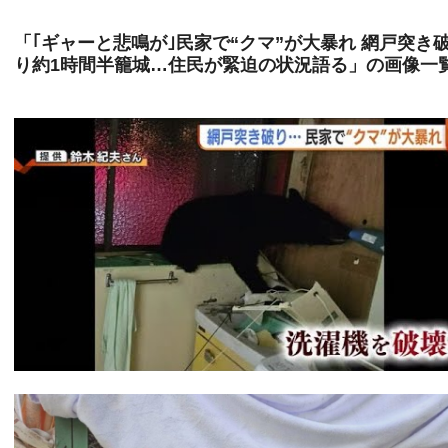
「｢ギャーと悲鳴が｣民家で“クマ”が大暴れ 網戸突き
り約1時間半籠城…住民が緊迫の状況語る」の画像一