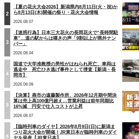
【夏の花火大会2026】新潟県内8月11日(火・祝)か
ら8月13日(木)開催の祭り・花火大会情報
2
2026.08.07
【迷惑行為】日本三大花火の長岡花火で“長時間駐
車”…道の駅からは嘆きの声「9割以上が県外ナン
3
バー」
2026.08.04
国道で大学准教授の男性がはねられ死亡、車両は
逃走中 死亡ひき逃げ事件として捜査【新潟・長
4
岡市】
2026.08.09
【決算】燕市の遠藤製作所、2026年12月期中間決
算は売上高100億円超え…営業利益は前年同期比
5
16%減 円安で仕入コストが上昇
2026.08.07
【臨時列車のダイヤ】2026年8月9日(日)に新潟ま
つり花火大会が開催！JR東日本が臨時列車のダイ
6
ヤを発表【JR東日本】