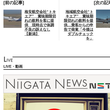
[前の記事]
[次の記
格安航空会社“トキ
地域航空会社“ト
エア” 賞味期限切
キエア” 賞味期
れの飲料を客に提
限切れの飲料を提
供 現時点で体調
供…乗客からの申
不良の訴えなし
告で発覚「今後は
【新潟】
ダブルチェック
を」
LIVE・動画