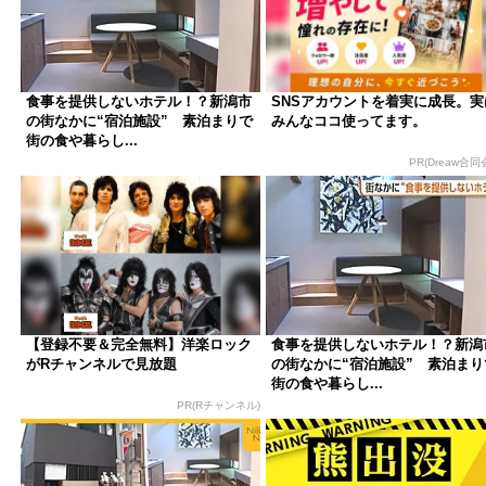
食事を提供しないホテル！？新潟市
SNSアカウントを着実に成長。実
の街なかに“宿泊施設” 素泊まりで
みんなココ使ってます。
街の食や暮らし...
PR(Dreaw合同
【登録不要＆完全無料】洋楽ロック
食事を提供しないホテル！？新潟
がRチャンネルで見放題
の街なかに“宿泊施設” 素泊まり
街の食や暮らし...
PR(Rチャンネル)