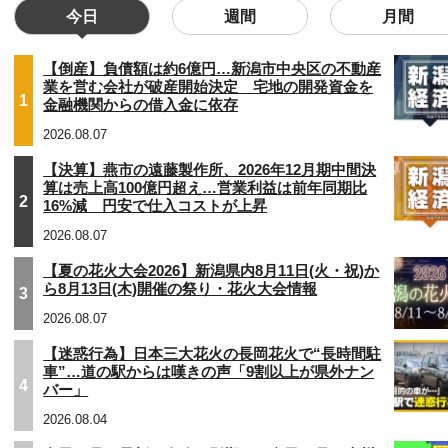
今日
週間
月間
【倒産】負債額は約6億円…新潟市中央区の不動産
業を営む会社が破産開始決定 宅地の開発資金を
1
金融機関からの借入金に依存
2026.08.07
【決算】燕市の遠藤製作所、2026年12月期中間決
算は売上高100億円超え…営業利益は前年同期比
2
16%減 円安で仕入コストが上昇
2026.08.07
【夏の花火大会2026】新潟県内8月11日(火・祝)か
ら8月13日(木)開催の祭り・花火大会情報
3
2026.08.07
【迷惑行為】日本三大花火の長岡花火で“長時間駐
車”…道の駅からは嘆きの声「9割以上が県外ナン
4
バー」
2026.08.04