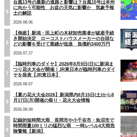
台風13号の最新の進路と影響は？台風15号は本州
に向かう可能性 お盆の天気に影響か 気象予報
5
士の解説
2026.08.06
【倒産】新潟・田上町の木材卸売業者が破産手続
き開始決定 ローコストハウスメーカーの台頭な
6
どの影響を受けて業績が低迷 負債約3400万円
2026.07.27
【臨時列車のダイヤ】2026年8月9日(日)に新潟ま
つり花火大会が開催！JR東日本が臨時列車のダイ
7
ヤを発表【JR東日本】
2026.08.07
【夏の花火大会2026】新潟県内8月15日(土)から8
月17日(月)開催の祭り・花火大会情報
8
2026.08.08
記録的短時間大雨 長岡市や小千谷市・魚沼市で
時間雨量100ミリの猛烈な雨 一時レベル4大雨危
9
険警報【新潟】