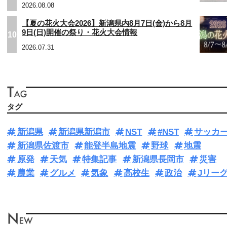
2026.08.08
【夏の花火大会2026】新潟県内8月7日(金)から8月
9日(日)開催の祭り・花火大会情報
10
2026.07.31
タグ
新潟県
新潟県新潟市
NST
#NST
サッカ
新潟県佐渡市
能登半島地震
野球
地震
原発
天気
特集記事
新潟県長岡市
災害
農業
グルメ
気象
高校生
政治
Jリー