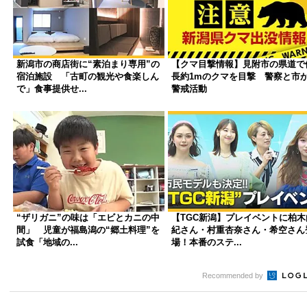
新潟市の商店街に“素泊まり専用”の
【クマ目撃情報】見附市の県道で
宿泊施設 「古町の観光や食楽しん
長約1mのクマを目撃 警察と市
で」食事提供せ...
警戒活動
“ザリガニ”の味は「エビとカニの中
【TGC新潟】プレイベントに柏木
間」 児童が福島潟の“郷土料理”を
紀さん・村重杏奈さん・希空さん
試食「地域の...
場！本番のステ...
Recommended by