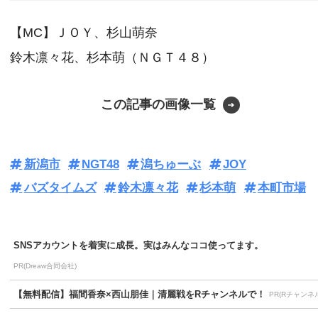
【MC】ＪＯＹ、杉山萌奈
鈴木凛々花、杉本萌（ＮＧＴ４８）
この記事の画像一覧
新潟市
NGT48
潟ちゅーぶ
JOY
バズタイムズ
鈴木凛々花
杉本萌
本町市場
SNSアカウントを着実に成長。実はみんなココ使ってます。
PR(Dreaw合同会社)
【無料配信】福間香奈×西山朋佳｜清麗戦をRチャンネルで！
PR(Rチャンネ