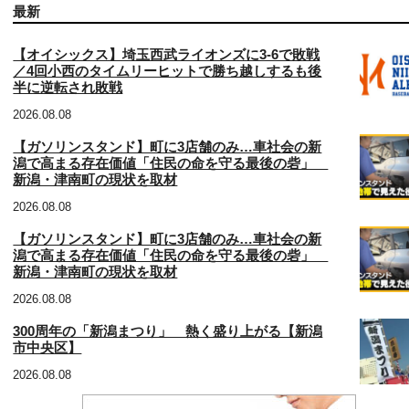
最新
【オイシックス】埼玉西武ライオンズに3‐6で敗戦
／4回小西のタイムリーヒットで勝ち越しするも後
半に逆転され敗戦
2026.08.08
【ガソリンスタンド】町に3店舗のみ…車社会の新
潟で高まる存在価値「住民の命を守る最後の砦」
新潟・津南町の現状を取材
2026.08.08
【ガソリンスタンド】町に3店舗のみ…車社会の新
潟で高まる存在価値「住民の命を守る最後の砦」
新潟・津南町の現状を取材
2026.08.08
300周年の「新潟まつり」 熱く盛り上がる【新潟
市中央区】
2026.08.08