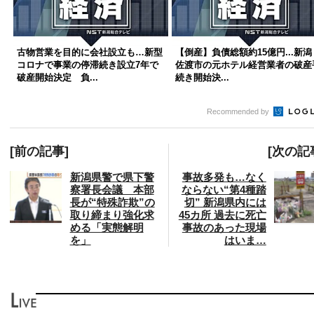
古物営業を目的に会社設立も…新型
【倒産】負債総額約15億円...新潟
コロナで事業の停滞続き設立7年で
佐渡市の元ホテル経営業者の破産
破産開始決定 負...
続き開始決...
Recommended by
[前の記事]
[次の記
新潟県警で県下警
事故多発も…なく
察署長会議 本部
ならない“第4種踏
長が“特殊詐欺”の
切” 新潟県内には
取り締まり強化求
45カ所 過去に死亡
める「実態解明
事故のあった現場
を」
はいま…