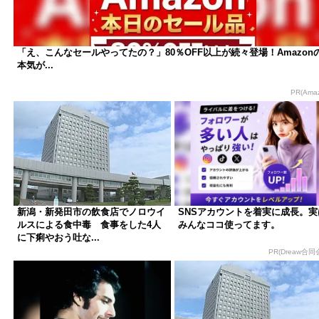
「え、こんなセールやってたの？」80％OFF以上が続々登場！Amazon
本気が...
PR(Ama
新潟・新発田市の飲食店でノロウイ
SNSアカウントを着実に成長。実
ルスによる食中毒 食事をした4人
みんなココ使ってます。
に下痢やおう吐な...
PR(Dreaw合同