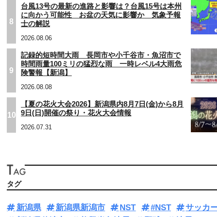
台風13号の最新の進路と影響は？台風15号は本州
に向かう可能性 お盆の天気に影響か 気象予報
8
士の解説
2026.08.06
記録的短時間大雨 長岡市や小千谷市・魚沼市で
時間雨量100ミリの猛烈な雨 一時レベル4大雨危
9
険警報【新潟】
2026.08.08
【夏の花火大会2026】新潟県内8月7日(金)から8月
9日(日)開催の祭り・花火大会情報
10
2026.07.31
タグ
新潟県
新潟県新潟市
NST
#NST
サッカ