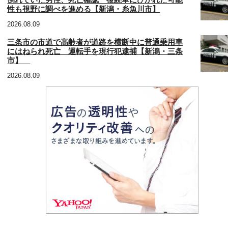
倒れていた男性、死亡確認 後続車にひかれた可能
性も視野に調べを進める【新潟・糸魚川市】
2026.08.09
三条市の市道で高齢者が道路を横断中に普通乗用車
にはねられ死亡 運転手を現行犯逮捕【新潟・三条
市】
2026.08.09