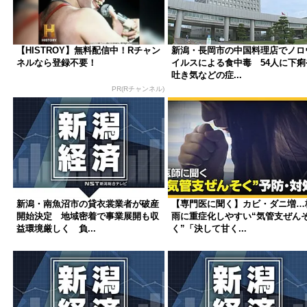
【HISTROY】無料配信中！Rチャン
新潟・長岡市の中国料理店でノロ
ネルなら登録不要！
イルスによる食中毒 54人に下痢
吐き気などの症...
PR(Rチャンネル)
新潟・南魚沼市の貸衣裳業者が破産
【専門医に聞く】カビ・ダニ増…
開始決定 地域密着で事業展開も収
雨に重症化しやすい“気管支ぜん
益環境厳しく 負...
く”「決して甘く...