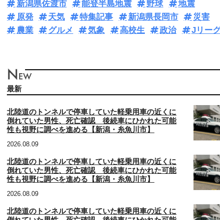
新潟県佐渡市
能登半島地震
野球
地震
原発
天気
特集記事
新潟県長岡市
災害
農業
グルメ
気象
高校生
政治
Jリー
最新
北陸道のトンネルで停車していた軽乗用車の近くに
倒れていた男性、死亡確認 後続車にひかれた可能
性も視野に調べを進める【新潟・糸魚川市】
2026.08.09
北陸道のトンネルで停車していた軽乗用車の近くに
倒れていた男性、死亡確認 後続車にひかれた可能
性も視野に調べを進める【新潟・糸魚川市】
2026.08.09
北陸道のトンネルで停車していた軽乗用車の近くに