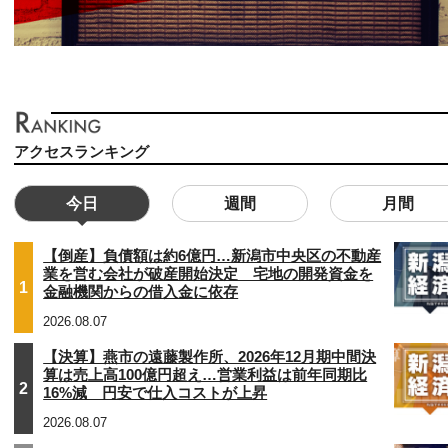
アクセスランキング
今日
週間
月間
【倒産】負債額は約6億円…新潟市中央区の不動産
業を営む会社が破産開始決定 宅地の開発資金を
1
金融機関からの借入金に依存
2026.08.07
【決算】燕市の遠藤製作所、2026年12月期中間決
算は売上高100億円超え…営業利益は前年同期比
2
16%減 円安で仕入コストが上昇
2026.08.07