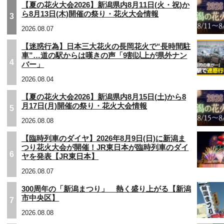
【夏の花火大会2026】新潟県内8月11日(火・祝)か
ら8月13日(木)開催の祭り・花火大会情報
3
2026.08.07
【迷惑行為】日本三大花火の長岡花火で“長時間駐
車”…道の駅からは嘆きの声「9割以上が県外ナン
4
バー」
2026.08.04
【夏の花火大会2026】新潟県内8月15日(土)から8
月17日(月)開催の祭り・花火大会情報
5
2026.08.08
【臨時列車のダイヤ】2026年8月9日(日)に新潟ま
つり花火大会が開催！JR東日本が臨時列車のダイ
6
ヤを発表【JR東日本】
2026.08.07
300周年の「新潟まつり」 熱く盛り上がる【新潟
市中央区】
7
2026.08.08