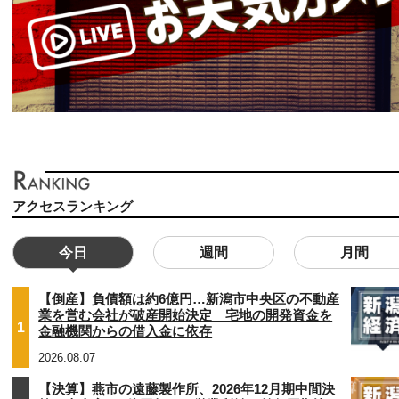
アクセスランキング
今日
週間
月間
【倒産】負債額は約6億円…新潟市中央区の不動産
業を営む会社が破産開始決定 宅地の開発資金を
1
金融機関からの借入金に依存
2026.08.07
【決算】燕市の遠藤製作所、2026年12月期中間決