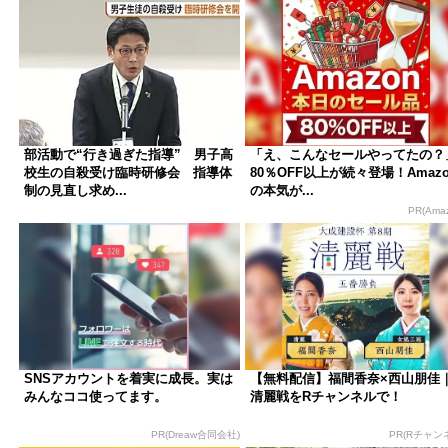
部活動で“行き過ぎた指導” 男子高
「え、こんなセールやってたの？
校生の自殺受け臨時研修会 指導体
80％OFF以上が続々登場！Amazo
制の見直し求め...
の本気が...
PR(Ama
SNSアカウントを着実に成長。実は
【無料配信】福間香奈×西山朋佳
みんなココ使ってます。
清麗戦をRチャンネルで！
PR(Dreaw合同会社)
PR(Rチャン