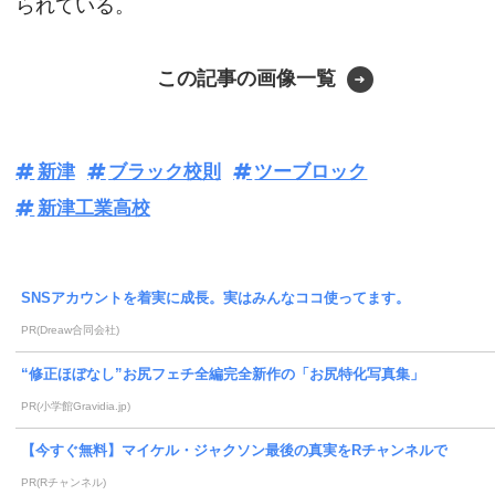
られている。
この記事の画像一覧
新津
ブラック校則
ツーブロック
新津工業高校
SNSアカウントを着実に成長。実はみんなココ使ってます。
PR(Dreaw合同会社)
“修正ほぼなし”お尻フェチ全編完全新作の「お尻特化写真集」
PR(小学館Gravidia.jp)
【今すぐ無料】マイケル・ジャクソン最後の真実をRチャンネルで
PR(Rチャンネル)