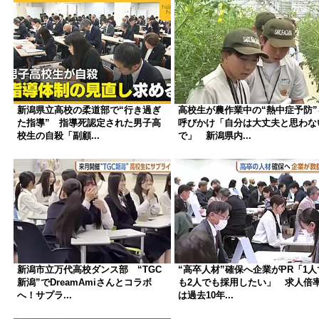
新潟県立高校の柔道部で“行き過ぎ
高校生が農作業中の“熱中症予防”
た指導” 指導死認定された男子高
呼びかけ「自分は大丈夫と思わな
校生の自殺「副顧...
で」 新潟県内...
新潟市立万代高校ダンス部 “TGC
“高卒人材”確保へ企業がPR「1人
新潟”でDreamAmiさんとコラボ
も2人でも採用したい」 求人倍
へ！サプラ...
は過去10年...