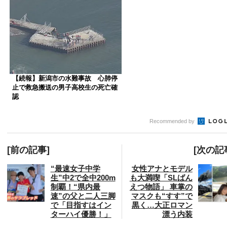
【続報】新潟市の水難事故 心肺停
止で救急搬送の男子高校生の死亡確
認
Recommended by
[前の記事]
[次の記
“最速女子中学
女性アナとモデル
生”中2で全中200m
も大満喫「SLばん
制覇！“県内最
えつ物語」 車掌の
速”の父と二人三脚
マスクも“すす”で
で「目指すはイン
黒く…大正ロマン
ターハイ優勝！」
漂う内装