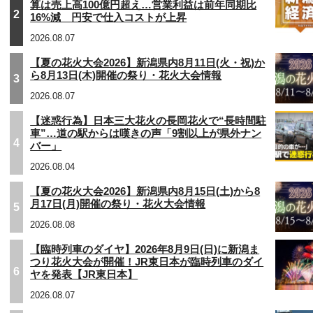
算は売上高100億円超え…営業利益は前年同期比
2
16%減 円安で仕入コストが上昇
2026.08.07
【夏の花火大会2026】新潟県内8月11日(火・祝)か
ら8月13日(木)開催の祭り・花火大会情報
3
2026.08.07
【迷惑行為】日本三大花火の長岡花火で“長時間駐
車”…道の駅からは嘆きの声「9割以上が県外ナン
4
バー」
2026.08.04
【夏の花火大会2026】新潟県内8月15日(土)から8
月17日(月)開催の祭り・花火大会情報
5
2026.08.08
【臨時列車のダイヤ】2026年8月9日(日)に新潟ま
つり花火大会が開催！JR東日本が臨時列車のダイ
6
ヤを発表【JR東日本】
2026.08.07