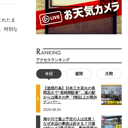
とれたま
で、特別な
アクセスランキング
今日
週間
月間
【迷惑行為】日本三大花火の長
岡花火で“長時間駐車”…道の駅
からは嘆きの声「9割以上が県外
1
ナンバー」
2026.08.04
海や川で遊ぶ予定の人は注意！
なぜ水辺の事故は起きる？川遊