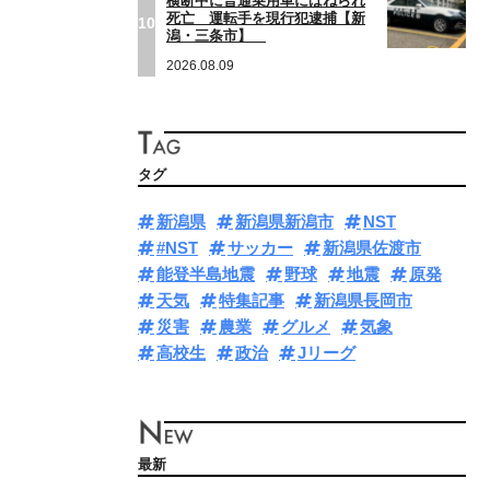
横断中に普通乗用車にはねられ
死亡 運転手を現行犯逮捕【新
10
潟・三条市】
2026.08.09
タグ
新潟県
新潟県新潟市
NST
#NST
サッカー
新潟県佐渡市
能登半島地震
野球
地震
原発
天気
特集記事
新潟県長岡市
災害
農業
グルメ
気象
高校生
政治
Jリーグ
最新