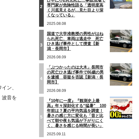
び中に小2男児死亡…事故現場で
専門家が危険性語る「透明度高
2
く川底見えるが…見た目より深
くなっている」
2025.08.08
国道で大学准教授の男性がはね
られ死亡、車両は逃走中 死亡
ひき逃げ事件として捜査【新
3
潟・長岡市】
2026.08.09
「ぶつかったのは大木」長岡市
の死亡ひき逃げ事件で86歳の男
を逮捕 容疑を否認【新潟・長
4
岡市】
ワイン、
2026.08.09
。波音を
『10年に一度』『観測史上最
高』年々深刻化する“猛暑” 100
年前は？夏の平均気温を調査！
暑さの感じ方に変化も「昔と比
5
べて朝や夜も気温が下がりにく
く、暑さを感じる時間が長い」
2025.09.11