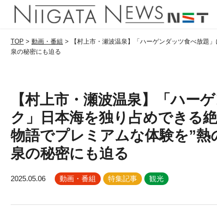
TOP
>
動画・番組
>
【村上市・瀬波温泉】「ハーゲンダッツ食べ放題」に「
泉の秘密にも迫る
【村上市・瀬波温泉】「ハーゲ
ク」日本海を独り占めできる絶景
物語でプレミアムな体験を”熱
泉の秘密にも迫る
2025.05.06
動画・番組
特集記事
観光