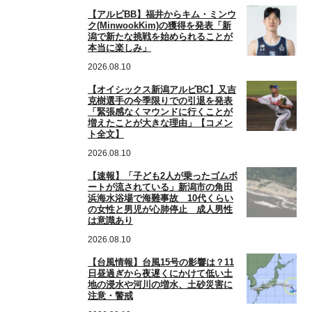
【アルビBB】福井からキム・ミンウ
ク(MinwookKim)の獲得を発表「新
潟で新たな挑戦を始められることが
本当に楽しみ」
2026.08.10
【オイシックス新潟アルビBC】又吉
克樹選手の今季限りでの引退を発表
「緊張感なくマウンドに行くことが
増えたことが大きな理由」【コメン
ト全文】
2026.08.10
【速報】「子ども2人が乗ったゴムボ
ートが流されている」新潟市の角田
浜海水浴場で海難事故 10代くらい
の女性と男児が心肺停止 成人男性
は意識あり
2026.08.10
【台風情報】台風15号の影響は？11
日昼過ぎから夜遅くにかけて低い土
地の浸水や河川の増水、土砂災害に
注意・警戒