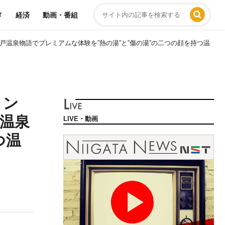
メ
経済
動画・番組
戸温泉物語でプレミアムな体験を”熱の湯”と”傷の湯”の二つの顔を持つ温
リン
戸温泉
LIVE・動画
つ温