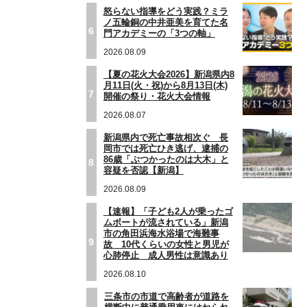
怒らない指導をどう実践？ミラ
ノ五輪銅の中井亜美を育てた名
6
門アカデミーの「3つの軸」
2026.08.09
【夏の花火大会2026】新潟県内8
月11日(火・祝)から8月13日(木)
7
開催の祭り・花火大会情報
2026.08.07
新潟県内で死亡事故相次ぐ 長
岡市では死亡ひき逃げ、逮捕の
86歳「ぶつかったのは大木」と
8
容疑を否認【新潟】
2026.08.09
【速報】「子ども2人が乗ったゴ
ムボートが流されている」新潟
市の角田浜海水浴場で海難事
9
故 10代くらいの女性と男児が
心肺停止 成人男性は意識あり
2026.08.10
三条市の市道で高齢者が道路を