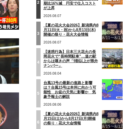
2
期比16%減 円安で仕入コスト
が上昇
2026.08.07
【夏の花火大会2026】新潟県内8
月11日(火・祝)から8月13日(木)
3
開催の祭り・花火大会情報
2026.08.07
【迷惑行為】日本三大花火の長
岡花火で“長時間駐車”…道の駅
からは嘆きの声「9割以上が県外
4
ナンバー」
2026.08.04
台風13号の最新の進路と影響
は？台風15号は本州に向かう可
能性 お盆の天気に影響か 気
5
象予報士の解説
2026.08.06
【夏の花火大会2026】新潟県内8
月15日(土)から8月17日(月)開催
6
の祭り・花火大会情報