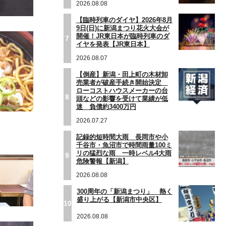
2026.08.08
【臨時列車のダイヤ】2026年8月
9日(日)に新潟まつり花火大会が
開催！JR東日本が臨時列車のダ
7
イヤを発表【JR東日本】
2026.08.07
【倒産】新潟・田上町の木材卸
売業者が破産手続き開始決定
ローコストハウスメーカーの台
8
頭などの影響を受けて業績が低
迷 負債約3400万円
2026.07.27
記録的短時間大雨 長岡市や小
千谷市・魚沼市で時間雨量100ミ
リの猛烈な雨 一時レベル4大雨
9
危険警報【新潟】
2026.08.08
300周年の「新潟まつり」 熱く
盛り上がる【新潟市中央区】
10
2026.08.08