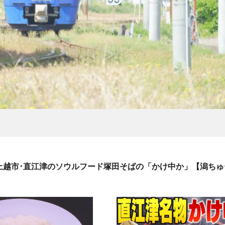
越市･直江津のソウルフード塚田そばの「かけ中か」【潟ちゅ