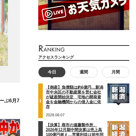
アクセスランキング
今日
週間
月間
【倒産】負債額は約6億円…新潟
市中央区の不動産業を営む会社
が破産開始決定 宅地の開発資
ーぶ6月7
1
金を金融機関からの借入金に依
存
2026.08.07
【決算】燕市の遠藤製作所、
2026年12月期中間決算は売上高
100億円超え…営業利益は前年同