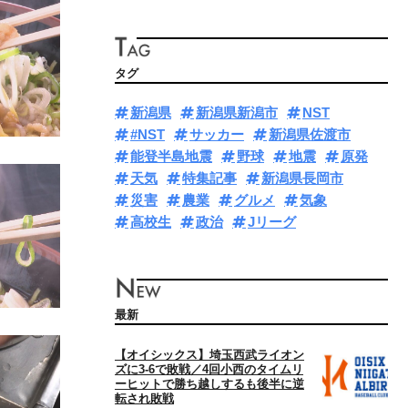
タグ
新潟県
新潟県新潟市
NST
#NST
サッカー
新潟県佐渡市
能登半島地震
野球
地震
原発
天気
特集記事
新潟県長岡市
災害
農業
グルメ
気象
高校生
政治
Jリーグ
最新
【オイシックス】埼玉西武ライオン
ズに3‐6で敗戦／4回小西のタイムリ
ーヒットで勝ち越しするも後半に逆
転され敗戦