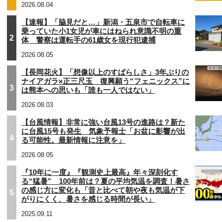
2026.08.04
【速報】「脇見だと…」新潟・五泉市で自転車に
乗っていた小1女児が車にはねられ意識不明の重
2
体 警察は運転手の61歳女を現行犯逮捕
2026.08.05
【長岡花火】「想像以上のすばらしさ」3年ぶりの
ナイアガラ×正三尺玉 復興願う“フェニックス”に
3
は熊本への思いも「誰も一人ではない」
2026.08.03
【台風情報】非常に強い台風13号の進路は？新た
に台風15号も発生 気象予報士「お盆に影響が出
4
る可能性。最新情報に注意を」
2026.08.05
『10年に一度』『観測史上最高』年々深刻化す
る“猛暑” 100年前は？夏の平均気温を調査！暑さ
の感じ方に変化も「昔と比べて朝や夜も気温が下
5
がりにくく、暑さを感じる時間が長い」
2025.09.11