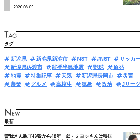
2026.08.05
タグ
新潟県
新潟県新潟市
NST
#NST
サッカ
新潟県佐渡市
能登半島地震
野球
原発
地震
特集記事
天気
新潟県長岡市
災害
農業
グルメ
高校生
気象
政治
Jリー
最新
曽我さん親子拉致から48年 母・ミヨシさんは帰国