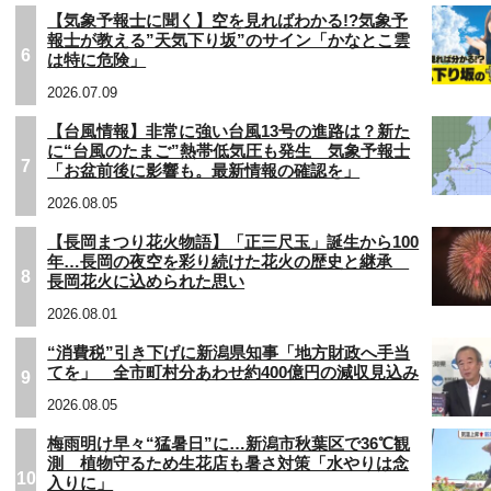
【気象予報士に聞く】空を見ればわかる!?気象予
報士が教える”天気下り坂”のサイン「かなとこ雲
6
は特に危険」
2026.07.09
【台風情報】非常に強い台風13号の進路は？新た
に“台風のたまご”熱帯低気圧も発生 気象予報士
7
「お盆前後に影響も。最新情報の確認を」
2026.08.05
【長岡まつり花火物語】「正三尺玉」誕生から100
年…長岡の夜空を彩り続けた花火の歴史と継承
8
長岡花火に込められた思い
2026.08.01
“消費税”引き下げに新潟県知事「地方財政へ手当
てを」 全市町村分あわせ約400億円の減収見込み
9
2026.08.05
梅雨明け早々“猛暑日”に…新潟市秋葉区で36℃観
測 植物守るため生花店も暑さ対策「水やりは念
10
入りに」