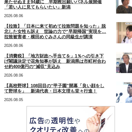
果たせぬまま94歳に 早期救出願いパネル展開催
「若い人に見てもらいたい」新潟
2026.08.06
【拉致】「日本に来て初めて拉致問題を知った」脱
北した女性も訴え 世論の力で“早期帰国”実現を…
拉致被害者・横田めぐみさんの同級生が講演
2026.08.06
【消費税】「地方財政へ手当てを」1％への引き下
げ閣議決定で花角知事が訴え 新潟県は市町村合わ
せ約400億円の“減収”見込み
2026.08.06
【高校野球】108回目の“甲子園”開幕「良い顔をし
て野球を」 新潟代表・日本文理も堂々行進！
2026.08.05