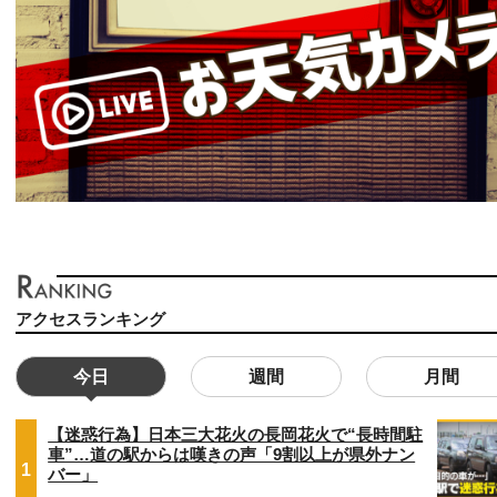
アクセスランキング
今日
週間
月間
【迷惑行為】日本三大花火の長岡花火で“長時間駐
車”…道の駅からは嘆きの声「9割以上が県外ナン
1
バー」