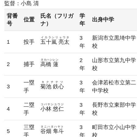
監督：
小島 清
背番
氏名（フリガ
学
位置
出身中学
号
ナ）
年
3
新潟市立黒埼中学
イカラシリョウタ
1
投手
五十嵐 亮太
年
校
2
山形市立第九中学
タカハシレン
2
捕手
高橋 蓮
年
校
一塁
3
会津若松市立第二
キクチテツ
3
菊池 鉄心
手
年
中学校
二塁
3
長野市立東部中学
コバヤシユウジ
4
小林 悠仁
手
年
校
三塁
3
町田市立小山中学
タニハタハヤト
5
谷畑 隼斗
手
年
校