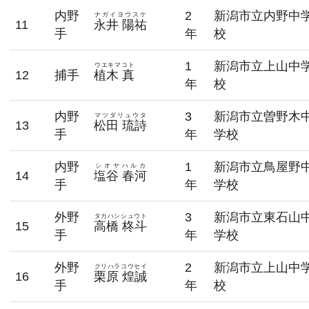
内野
2
新潟市立内野中
ナガイヨウスケ
11
永井 陽祐
手
年
校
1
新潟市立上山中
ウエキマコト
12
捕手
植木 真
年
校
内野
3
新潟市立曽野木
マツダリュウタ
13
松田 琉詩
手
年
学校
内野
1
新潟市立鳥屋野
シオヤハルカ
14
塩谷 春河
手
年
学校
外野
3
新潟市立東石山
タカハシシュウト
15
高橋 柊斗
手
年
学校
外野
2
新潟市立上山中
クリハラコウセイ
16
栗原 煌誠
手
年
校