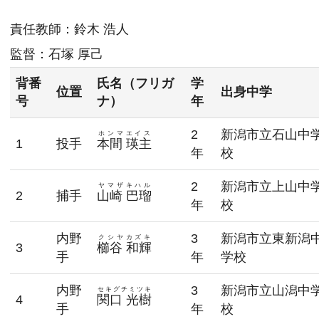
責任教師：
鈴木 浩人
監督：
石塚 厚己
背番
氏名（フリガ
学
位置
出身中学
号
ナ）
年
2
新潟市立石山中
ホンマエイス
1
投手
本間 瑛主
年
校
2
新潟市立上山中
ヤマザキハル
2
捕手
山崎 巴瑠
年
校
内野
3
新潟市立東新潟
クシヤカズキ
3
櫛谷 和輝
手
年
学校
内野
3
新潟市立山潟中
セキグチミツキ
4
関口 光樹
手
年
校