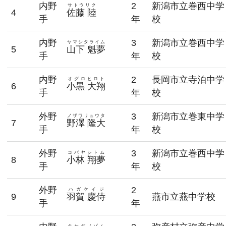
内野
2
新潟市立巻西中学
サトウリク
4
佐藤 陸
手
年
校
内野
3
新潟市立巻西中学
ヤマシタライム
5
山下 魁夢
手
年
校
内野
2
長岡市立寺泊中学
オグロヒロト
6
小黒 大翔
手
年
校
外野
3
新潟市立巻東中学
ノザワリュウタ
7
野澤 隆大
手
年
校
外野
3
新潟市立巻西中学
コバヤシトム
8
小林 翔夢
手
年
校
外野
2
ハガケイジ
9
羽賀 慶侍
燕市立燕中学校
手
年
タケダノゾム