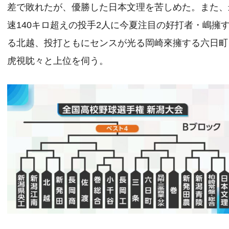
差で敗れたが、優勝した日本文理を苦しめた。また、
速140キロ超えの投手2人に今夏注目の好打者・嶋擁
る北越、投打ともにセンスが光る岡崎來擁する六日町
虎視眈々と上位を伺う。