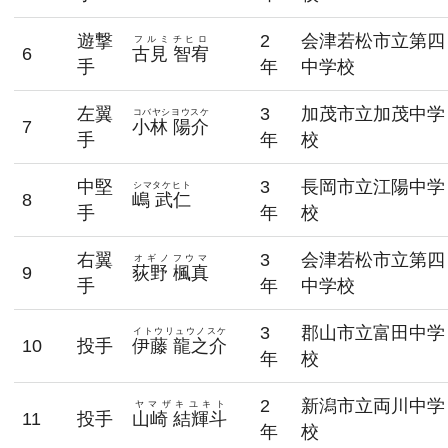
遊撃
2
会津若松市立第四
フルミチヒロ
6
古見 智宥
手
年
中学校
左翼
3
加茂市立加茂中学
コバヤシヨウスケ
7
小林 陽介
手
年
校
中堅
3
長岡市立江陽中学
シマタケヒト
8
嶋 武仁
手
年
校
右翼
3
会津若松市立第四
オギノフウマ
9
荻野 楓真
手
年
中学校
3
郡山市立富田中学
イトウリュウノスケ
10
投手
伊藤 龍之介
年
校
2
新潟市立両川中学
ヤマザキユキト
11
投手
山崎 結輝斗
年
校