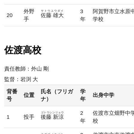
外野
3
阿賀野市立水原
サトウユウダイ
20
佐藤 雄大
手
年
学校
佐渡高校
責任教師：
外山 剛
監督：
岩渕 大
背番
氏名（フリガ
学
位置
出身中学
号
ナ）
年
2
佐渡市立畑野中
ゴトウシンリョウ
1
投手
後藤 新涼
年
校