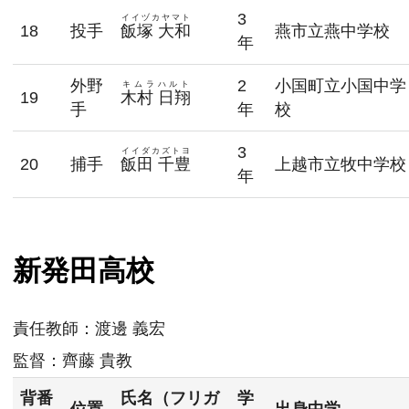
3
イイヅカヤマト
18
投手
飯塚 大和
燕市立燕中学校
年
外野
2
小国町立小国中学
キムラハルト
19
木村 日翔
手
年
校
3
イイダカズトヨ
20
捕手
飯田 千豊
上越市立牧中学校
年
新発田高校
責任教師：
渡邊 義宏
監督：
齊藤 貴教
背番
氏名（フリガ
学
位置
出身中学