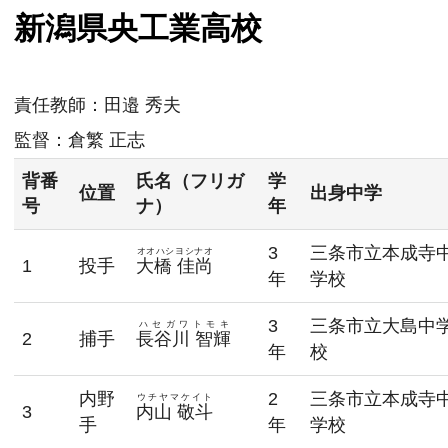
新潟県央工業高校
責任教師：田邉
秀夫
監督：倉繁
正志
背番
氏名（フリガ
学
位置
出身中学
号
ナ）
年
3
三条市立本成寺
オオハシヨシナオ
1
投手
大橋 佳尚
年
学校
3
三条市立大島中
ハセガワトモキ
2
捕手
長谷川 智輝
年
校
内野
2
三条市立本成寺
ウチヤマケイト
3
内山 敬斗
手
年
学校