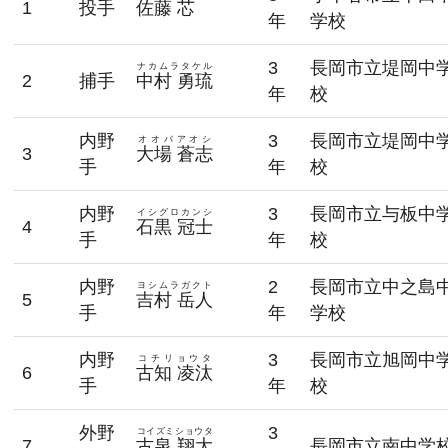
1
投手
佐藤 芯
年
学校
3
長岡市立堤岡中
ナカムラタケル
2
捕手
中村 勇琉
年
校
内野
3
長岡市立堤岡中
オオバアオシ
3
大場 蒼志
手
年
校
内野
3
長岡市立与板中
イシグロカンシ
4
石黒 冠士
手
年
校
内野
2
長岡市立中之島
ヨシムラガクト
5
吉村 岳人
手
年
学校
内野
3
長岡市立旭岡中
コチリョウタ
6
古知 凌汰
手
年
校
外野
3
コイズミショウタ
7
古泉 翔大
長岡市立南中学