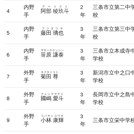
内野
2
三条市立第二中
アベリクト
4
阿部 稜玖斗
手
年
校
内野
3
三条市立第三中
フジタリヤ
5
藤田 璃也
手
年
校
内野
3
三条市立本成寺
ササハラケンシン
6
笹原 謙泰
手
年
学校
外野
3
新潟市立中之口
キクタミコト
7
菊田 尊
手
年
学校
外野
3
長岡市立中之島
クニシママナト
8
國嶋 愛斗
手
年
学校
外野
3
コバヤシコウキ
9
小林 康輝
三条市立栄中学
手
年