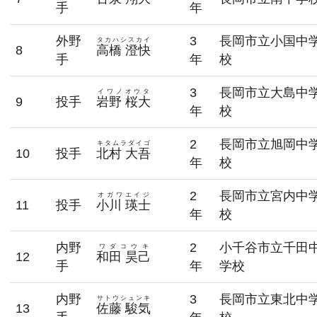
手
年
外野
3
長岡市立小国中
タカハシスカイ
8
高橋 澄快
手
年
校
3
長岡市立大島中
イワノオウタ
9
投手
岩野 桜大
年
校
2
長岡市立旭岡中
キタムラダイゴ
10
投手
北村 大吾
年
校
2
長岡市立宮内中
オガワエイジ
11
投手
小川 瑛士
年
校
内野
2
小千谷市立千田
ワダコウキ
12
和田 昊己
手
年
学校
内野
3
長岡市立東北中
サトウシュンキ
13
佐藤 駿気