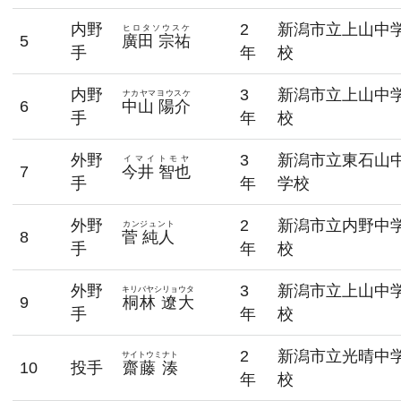
内野
2
新潟市立上山中
ヒロタソウスケ
5
廣田 宗祐
手
年
校
内野
3
新潟市立上山中
ナカヤマヨウスケ
6
中山 陽介
手
年
校
外野
3
新潟市立東石山
イマイトモヤ
7
今井 智也
手
年
学校
外野
2
新潟市立内野中
カンジュント
8
菅 純人
手
年
校
外野
3
新潟市立上山中
キリバヤシリョウタ
9
桐林 遼大
手
年
校
2
新潟市立光晴中
サイトウミナト
10
投手
齋藤 湊
年
校