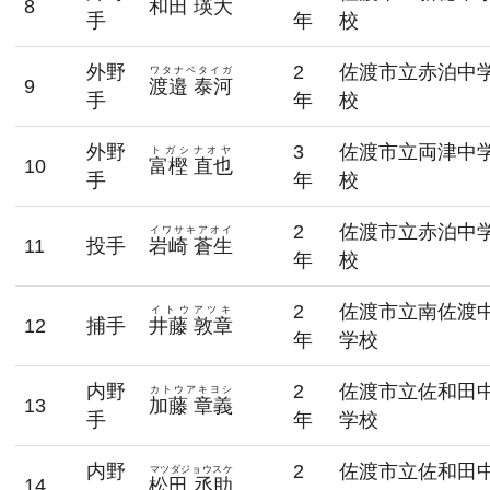
8
和田 瑛大
手
年
校
外野
2
佐渡市立赤泊中
ワタナベタイガ
9
渡邉 泰河
手
年
校
外野
3
佐渡市立両津中
トガシナオヤ
10
富樫 直也
手
年
校
2
佐渡市立赤泊中
イワサキアオイ
11
投手
岩崎 蒼生
年
校
2
佐渡市立南佐渡
イトウアツキ
12
捕手
井藤 敦章
年
学校
内野
2
佐渡市立佐和田
カトウアキヨシ
13
加藤 章義
手
年
学校
内野
2
佐渡市立佐和田
マツダジョウスケ
14
松田 丞助