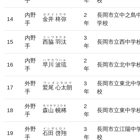
手
年
校
内野
2
長岡市立中之島
カナイトウヤ
14
金井 柊弥
手
年
学校
内野
3
ニシワキウタ
15
西脇 羽汰
長岡市立西中学
手
年
内野
2
ハヤカワハル
16
早川 波琉
長岡市立北中学
手
年
外野
3
長岡市立東北中
ワシオコタロウ
17
鷲尾 心太朗
手
年
校
外野
2
モリヤマコウキ
18
森山 幌稀
長岡市立東中学
手
年
外野
3
長岡市立江陽中
イシダヒロト
19
石田 啓翔
手
年
校