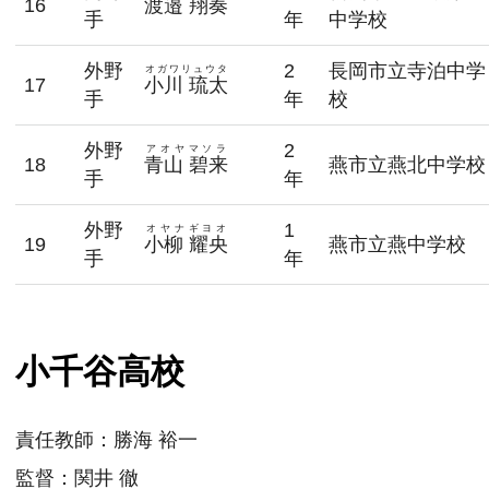
16
渡邉 翔奏
手
年
中学校
外野
2
長岡市立寺泊中学
オガワリュウタ
17
小川 琉太
手
年
校
外野
2
アオヤマソラ
18
青山 碧来
燕市立燕北中学校
手
年
外野
1
オヤナギヨオ
19
小柳 耀央
燕市立燕中学校
手
年
小千谷高校
責任教師：
勝海 裕一
監督：
関井 徹