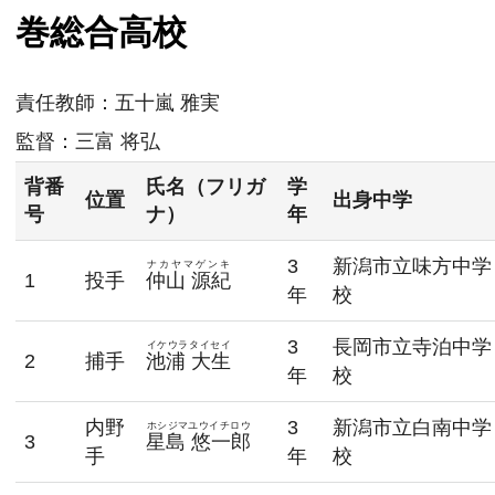
巻総合高校
責任教師：
五十嵐 雅実
監督：
三富 将弘
背番
氏名（フリガ
学
位置
出身中学
号
ナ）
年
3
新潟市立味方中学
ナカヤマゲンキ
1
投手
仲山 源紀
年
校
3
長岡市立寺泊中学
イケウラタイセイ
2
捕手
池浦 大生
年
校
内野
3
新潟市立白南中学
ホシジマユウイチロウ
3
星島 悠一郎
手
年
校