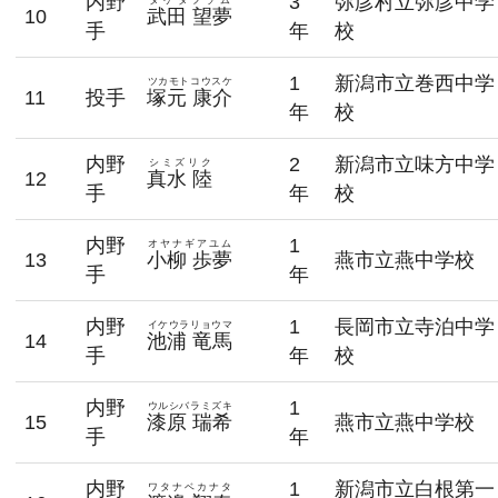
内野
3
弥彦村立弥彦中学
10
武田 望夢
手
年
校
1
新潟市立巻西中学
ツカモトコウスケ
11
投手
塚元 康介
年
校
内野
2
新潟市立味方中学
シミズリク
12
真水 陸
手
年
校
内野
1
オヤナギアユム
13
小柳 歩夢
燕市立燕中学校
手
年
内野
1
長岡市立寺泊中学
イケウラリョウマ
14
池浦 竜馬
手
年
校
内野
1
ウルシバラミズキ
15
漆原 瑞希
燕市立燕中学校
手
年
内野
1
新潟市立白根第一
ワタナベカナタ