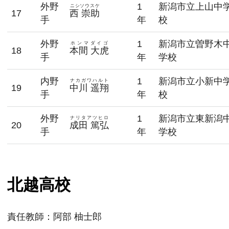
外野
1
新潟市立上山中
ニシソウスケ
17
西 崇助
手
年
校
外野
1
新潟市立曽野木
ホンマダイゴ
18
本間 大虎
手
年
学校
内野
1
新潟市立小新中
ナカガワハルト
19
中川 遥翔
手
年
校
外野
1
新潟市立東新潟
ナリタアツヒロ
20
成田 篤弘
手
年
学校
北越高校
責任教師：
阿部 柚士郎