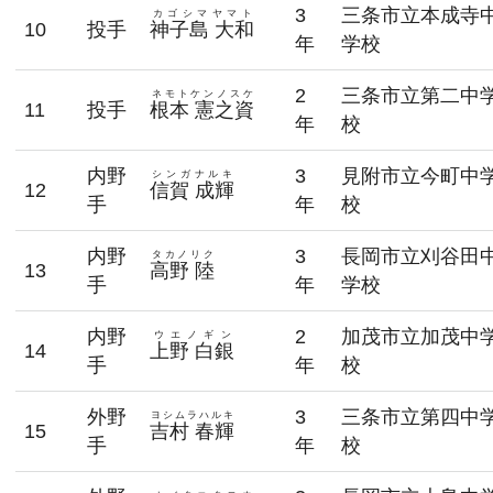
3
三条市立本成寺
カゴシマヤマト
10
投手
神子島 大和
年
学校
2
三条市立第二中
ネモトケンノスケ
11
投手
根本 憲之資
年
校
内野
3
見附市立今町中
シンガナルキ
12
信賀 成輝
手
年
校
内野
3
長岡市立刈谷田
タカノリク
13
高野 陸
手
年
学校
内野
2
加茂市立加茂中
ウエノギン
14
上野 白銀
手
年
校
外野
3
三条市立第四中
ヨシムラハルキ
15
吉村 春輝
手
年
校