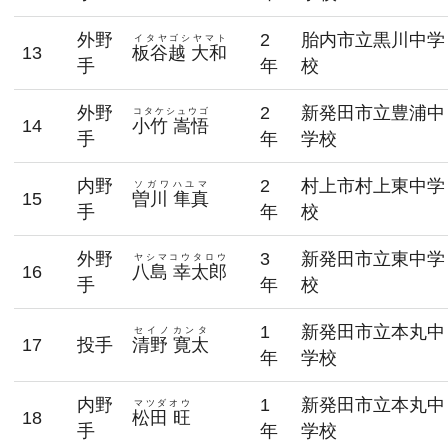
外野
2
胎内市立黒川中学
イタヤゴシヤマト
13
板谷越 大和
手
年
校
外野
2
新発田市立豊浦中
コタケシュウゴ
14
小竹 嵩悟
手
年
学校
内野
2
村上市村上東中学
ソガワハユマ
15
曽川 隼真
手
年
校
外野
3
新発田市立東中学
ヤシマコウタロウ
16
八島 幸太郎
手
年
校
1
新発田市立本丸中
セイノカンタ
17
投手
清野 寛太
年
学校
内野
1
新発田市立本丸中
マツダオウ
18
松田 旺
手
年
学校