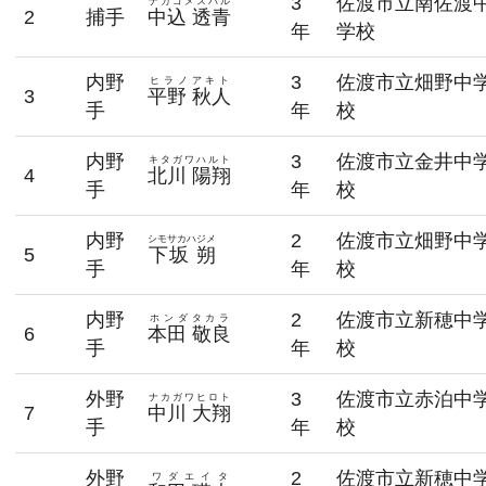
3
佐渡市立南佐渡
ナガゴメスバル
2
捕手
中込 透青
年
学校
内野
3
佐渡市立畑野中
ヒラノアキト
3
平野 秋人
手
年
校
内野
3
佐渡市立金井中
キタガワハルト
4
北川 陽翔
手
年
校
内野
2
佐渡市立畑野中
シモサカハジメ
5
下坂 朔
手
年
校
内野
2
佐渡市立新穂中
ホンダタカラ
6
本田 敬良
手
年
校
外野
3
佐渡市立赤泊中
ナカガワヒロト
7
中川 大翔
手
年
校
外野
2
佐渡市立新穂中
ワダエイタ