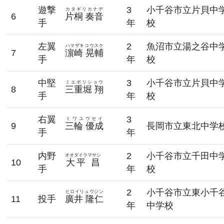
遊撃
3
小千谷市立片貝中
カタギリカナデ
6
片桐 奏音
手
年
校
左翼
2
魚沼市立湯之谷中
ハマザキコウスケ
7
濵崎 晃輔
手
年
校
中堅
3
小千谷市立片貝中
ミエボリショウ
8
三重堀 翔
手
年
校
右翼
3
ミワユウセイ
9
三輪 優成
長岡市立東北中学
手
年
内野
2
小千谷市立千田中
オオダイラマサシ
10
大平 昌
手
年
校
2
小千谷市立東小千
ヒロイリュウジン
11
投手
廣井 隆仁
年
中学校