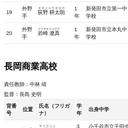
外野
1
新発田市立第一中
オギノコウタロウ
19
荻野 耕太朗
手
年
学校
外野
1
新発田市立本丸中
イワサキリョウマ
20
岩崎 遼真
手
年
学校
長岡商業高校
責任教師：
中林 靖
監督：
長島 史明
背番
氏名（フリガ
学
位置
出身中学
号
ナ）
年
3
小千谷市立千田
サトウシン