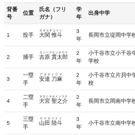
背番
氏名（フリ
学
位置
出身中学
号
ガナ）
年
3
オオセキユイト
1
投手
大関 惟斗
長岡市立堤岡中学
年
2
小千谷市立小千谷
ヨシハラカンタロウ
2
捕手
吉原 貫太郎
年
学校
一塁
2
小千谷市立片貝中
アダチトウマ
3
安達 刀麻
手
年
校
二塁
2
オオミヤセイノスケ
4
大宮 聖之介
長岡市立岡南中学
手
年
三塁
3
ヤマダリクト
5
山田 陸斗
小千谷市立南中学
手
年