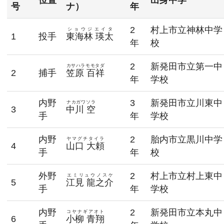
号
ナ）
年
2
村上市立神林中学
ショウジエイタ
1
投手
東海林 瑛太
年
校
2
新発田市立第一中
カサハラモモタダ
2
捕手
笠原 百祥
年
学校
内野
3
新発田市立川東中
ナカガワソラ
3
中川 空
手
年
学校
内野
2
胎内市立黒川中学
ヤマグチタイラ
4
山口 大頼
手
年
校
外野
2
村上市立村上東中
エミリュウノスケ
5
江見 龍之介
手
年
学校
内野
2
新発田市立本丸中
コヤナギアオト
6
小柳 青翔