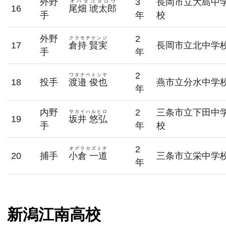
外野
3
長岡市立大島中
オバタコタロウ
16
尾畑 琥太郎
手
年
校
外野
2
クラモチケンジ
17
倉持 賢実
長岡市立北中学
手
年
2
ワタナベトシヤ
18
投手
渡邉 俊也
燕市立分水中学
年
内野
2
三条市立下田中
サカイハルヒロ
19
坂井 悠弘
手
年
校
2
オグラカズミチ
20
捕手
小倉 一道
三条市立栄中学
年
新潟江南高校