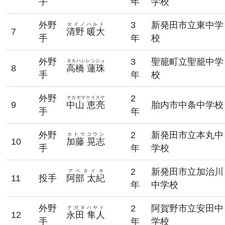
手
年
学校
外野
3
新発田市立東中学
セイノハルト
7
清野 暖大
手
年
校
外野
3
聖籠町立聖籠中学
タカハシレンジュ
8
高橋 蓮珠
手
年
校
外野
2
ナカヤマケイスケ
9
中山 恵亮
胎内市中条中学校
手
年
外野
2
新発田市立本丸中
カトウコウシ
10
加藤 晃志
手
年
学校
2
新発田市立加治川
アベタイキ
11
投手
阿部 太紀
年
中学校
外野
2
阿賀野市立安田中
ナガタハヤト
12
永田 隼人
手
年
学校