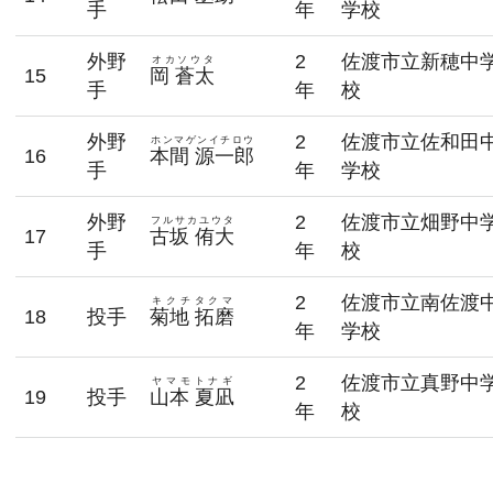
手
年
学校
外野
2
佐渡市立新穂中
オカソウタ
15
岡 蒼太
手
年
校
外野
2
佐渡市立佐和田
ホンマゲンイチロウ
16
本間 源一郎
手
年
学校
外野
2
佐渡市立畑野中
フルサカユウタ
17
古坂 侑大
手
年
校
2
佐渡市立南佐渡
キクチタクマ
18
投手
菊地 拓磨
年
学校
2
佐渡市立真野中
ヤマモトナギ
19
投手
山本 夏凪
年
校