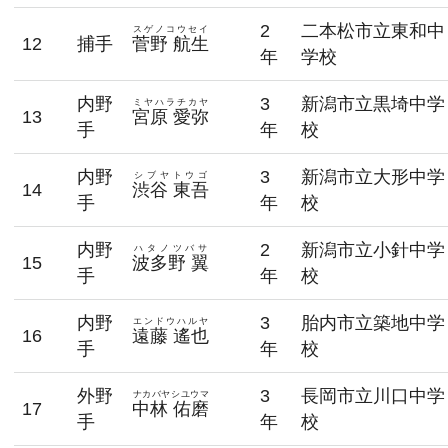
2
二本松市立東和中
スゲノコウセイ
12
捕手
菅野 航生
年
学校
内野
3
新潟市立黒埼中学
ミヤハラチカヤ
13
宮原 愛弥
手
年
校
内野
3
新潟市立大形中学
シブヤトウゴ
14
渋谷 東吾
手
年
校
内野
2
新潟市立小針中学
ハタノツバサ
15
波多野 翼
手
年
校
内野
3
胎内市立築地中学
エンドウハルヤ
16
遠藤 遙也
手
年
校
外野
3
長岡市立川口中学
ナカバヤシユウマ
17
中林 佑磨
手
年
校