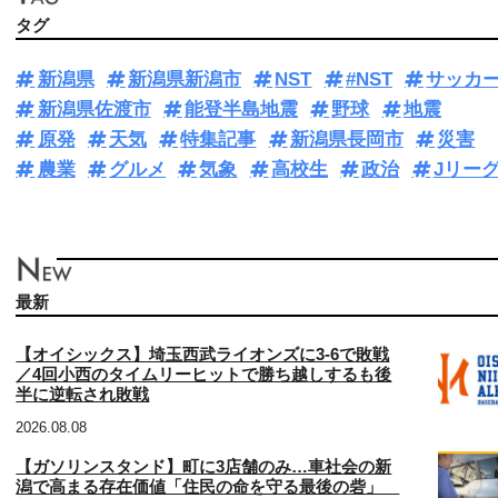
タグ
新潟県
新潟県新潟市
NST
#NST
サッカ
新潟県佐渡市
能登半島地震
野球
地震
原発
天気
特集記事
新潟県長岡市
災害
農業
グルメ
気象
高校生
政治
Jリー
最新
【オイシックス】埼玉西武ライオンズに3‐6で敗戦
／4回小西のタイムリーヒットで勝ち越しするも後
半に逆転され敗戦
2026.08.08
【ガソリンスタンド】町に3店舗のみ…車社会の新
潟で高まる存在価値「住民の命を守る最後の砦」