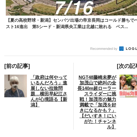
【夏の高校野球・新潟】センバツ出場の帝京長岡はコールド勝ちで
スト16進出 第5シード・新潟県央工業は北越に敗れる ベス...
Recommended by
[前の記事]
[次の記
「政府は何やって
NGT48藤崎未夢が
いるんだろう」進
加茂山で絶叫の全
展しない拉致問
長140m超ローラー
題…横田早紀江さ
スライダーに挑
んが心境語る【新
戦！加茂市の魅力
潟】
満載で「加茂を好
きになるかも？」
【だいすき！にい
がた！チャンネ
ル】