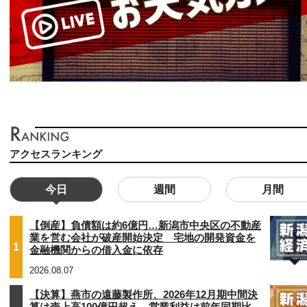
アクセスランキング
今日
週間
月間
【倒産】負債額は約6億円…新潟市中央区の不動産
業を営む会社が破産開始決定 宅地の開発資金を
1
金融機関からの借入金に依存
2026.08.07
【決算】燕市の遠藤製作所、2026年12月期中間決
算は売上高100億円超え…営業利益は前年同期比