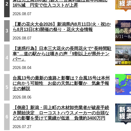
2
16%減 円安で仕入コストが上昇
2026.08.07
【夏の花火大会2026】新潟県内8月11日(火・祝)か
ら8月13日(木)開催の祭り・花火大会情報
3
2026.08.07
【迷惑行為】日本三大花火の長岡花火で“長時間駐
車”…道の駅からは嘆きの声「9割以上が県外ナン
4
バー」
2026.08.04
台風13号の最新の進路と影響は？台風15号は本州
に向かう可能性 お盆の天気に影響か 気象予報
5
士の解説
2026.08.06
【倒産】新潟・田上町の木材卸売業者が破産手続
き開始決定 ローコストハウスメーカーの台頭な
6
どの影響を受けて業績が低迷 負債約3400万円
2026.07.27