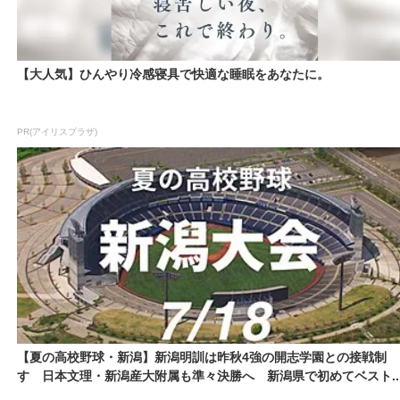
【大人気】ひんやり冷感寝具で快適な睡眠をあなたに。
PR(アイリスプラザ)
【夏の高校野球・新潟】新潟明訓は昨秋4強の開志学園との接戦制
す 日本文理・新潟産大附属も準々決勝へ 新潟県で初めてベスト..