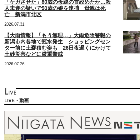
「ケガさせた」80歳の母親の首絞めたか…殺
人未遂の疑いで50歳の娘を逮捕 母親は死
亡 新潟市北区
2026.07.31
【大雨情報】「もう無理…」大雨危険警報の
新潟市内各地で冠水発生 ショッピングセン
ター前に土嚢積む姿も 26日夜遅くにかけて
土砂災害などに厳重警戒
2026.07.26
LIVE・動画