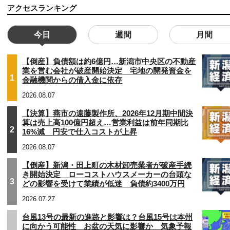
アクセスランキング
今日
週間
月間
【倒産】負債額は約6億円…新潟市中央区の不動産
業を営む会社が破産開始決定 宅地の開発資金を
1
金融機関からの借入金に依存
2026.08.07
【決算】燕市の遠藤製作所、2026年12月期中間決
算は売上高100億円超え…営業利益は前年同期比
2
16%減 円安で仕入コストが上昇
2026.08.07
【倒産】新潟・田上町の木材卸売業者が破産手続
き開始決定 ローコストハウスメーカーの台頭な
3
どの影響を受けて業績が低迷 負債約3400万円
2026.07.27
台風13号の最新の進路と影響は？台風15号は本州
に向かう可能性 お盆の天気に影響か 気象予報