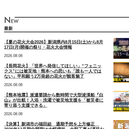
最新
【夏の花火大会2026】新潟県内8月15日(土)から8月
17日(月)開催の祭り・花火大会情報
2026.08.08
【長岡花火】「世界へ発信してほしい」“フェニッ
クス”には被災地・熊本への思いも「誰も一人では
ない」平和願う2万発超の花火が観客魅了
2026.08.08
【熊本地震】派遣要請から数時間で大型浚渫船『白
山』が出航！入浴・洗濯で被災地支援を「被災者に
寄り添う支援できる」
2026.08.08
【決算】新潟市の福田組 通期予想を上方修正