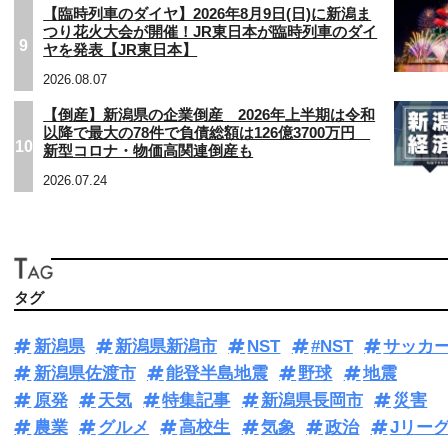
【臨時列車のダイヤ】2026年8月9日(日)に新潟ま
つり花火大会が開催！JR東日本が臨時列車のダイ
9
ヤを発表【JR東日本】
2026.08.07
【倒産】新潟県の企業倒産 2026年上半期は令和
以降で最大の78件で負債総額は126億3700万円
10
新型コロナ・物価高関連倒産も
2026.07.24
タグ
新潟県
新潟県新潟市
NST
#NST
サッカ
新潟県佐渡市
能登半島地震
野球
地震
原発
天気
特集記事
新潟県長岡市
災害
農業
グルメ
高校生
気象
政治
Jリー