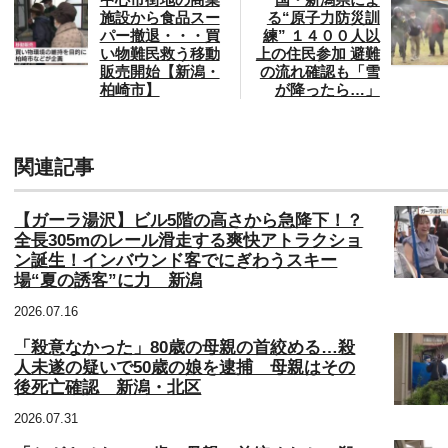
中心市街地の商業
国・新潟県によ
施設から食品スー
る“原子力防災訓
パー撤退・・・買
練” １４００人以
い物難民救う移動
上の住民参加 避難
販売開始【新潟・
の流れ確認も「雪
柏崎市】
が降ったら…」
関連記事
【ガーラ湯沢】ビル5階の高さから急降下！？
全長305mのレール滑走する爽快アトラクショ
ン誕生！インバウンド客でにぎわうスキー
場“夏の誘客”に力 新潟
2026.07.16
「殺意なかった」80歳の母親の首絞める…殺
人未遂の疑いで50歳の娘を逮捕 母親はその
後死亡確認 新潟・北区
2026.07.31