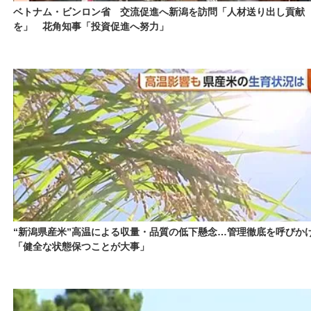
ベトナム・ビンロン省 交流促進へ新潟を訪問「人材送り出し貢献
を」 花角知事「投資促進へ努力」
“新潟県産米”高温による収量・品質の低下懸念…管理徹底を呼びか
「健全な状態保つことが大事」