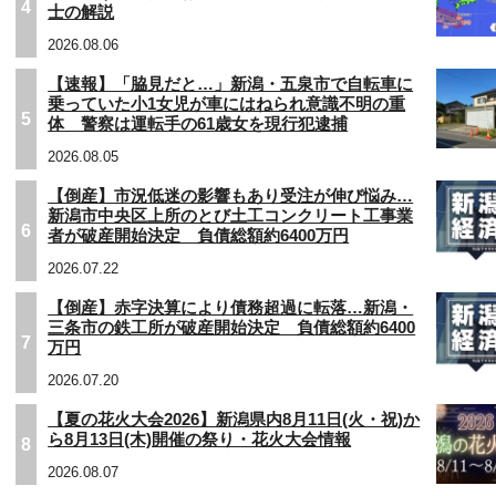
4
士の解説
2026.08.06
【速報】「脇見だと…」新潟・五泉市で自転車に
乗っていた小1女児が車にはねられ意識不明の重
5
体 警察は運転手の61歳女を現行犯逮捕
2026.08.05
【倒産】市況低迷の影響もあり受注が伸び悩み…
新潟市中央区上所のとび土工コンクリート工事業
6
者が破産開始決定 負債総額約6400万円
2026.07.22
【倒産】赤字決算により債務超過に転落…新潟・
三条市の鉄工所が破産開始決定 負債総額約6400
7
万円
2026.07.20
【夏の花火大会2026】新潟県内8月11日(火・祝)か
ら8月13日(木)開催の祭り・花火大会情報
8
2026.08.07