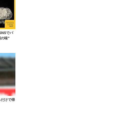
NSでバ
の味"
るだけで得