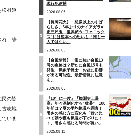
現行犯逮捕
を松村道
2026.08.05
【長岡花火】「想像以上のすば
らしさ」3年ぶりのナイアガラ×
正三尺玉 復興願う“フェニック
3
ス”には熊本への思いも「誰も一
され、静
人ではない」
2026.08.03
【台風情報】非常に強い台風13
号の進路は？新たに台風15号も
発生 気象予報士「お盆に影響
4
が出る可能性。最新情報に注意
を」
2026.08.05
『10年に一度』『観測史上最
住民の皆
高』年々深刻化する“猛暑” 100
年前は？夏の平均気温を調査！
山古志地
暑さの感じ方に変化も「昔と比
5
べて朝や夜も気温が下がりにく
えていま
く、暑さを感じる時間が長い」
2025.09.11