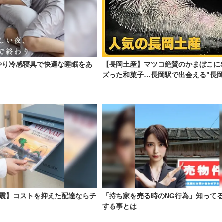
やり冷感寝具で快適な睡眠をあ
【長岡土産】マツコ絶賛のかまぼこにS
ズった和菓子…長岡駅で出会える"長岡
激震】コストを抑えた配達ならチ
「持ち家を売る時のNG行為」知って
する事とは