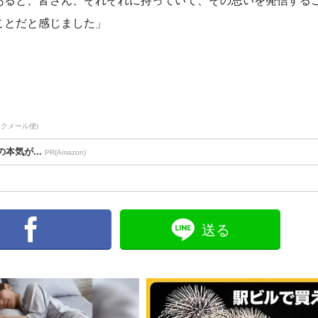
あると、皆さん、それぞれに持っていて、その思いを発信する
ことだと感じました」
タクメール便)
本気が...
PR(Amazon)
送る