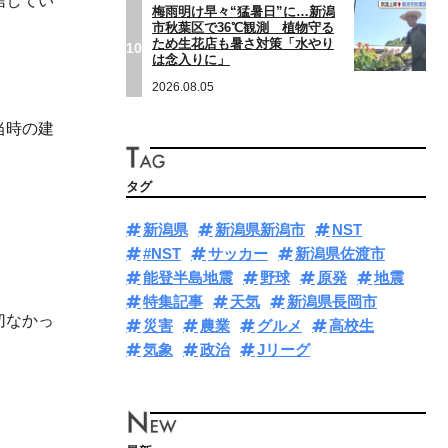
信してい
梅雨明け早々“猛暑日”に…新潟
市秋葉区で36℃観測 植物守る
ため生花店も暑さ対策「水やり
10
は念入りに」
2026.08.05
当時の建
タグ
新潟県
新潟県新潟市
NST
#NST
サッカー
新潟県佐渡市
能登半島地震
野球
原発
地震
特集記事
天気
新潟県長岡市
切なかっ
災害
農業
グルメ
高校生
気象
政治
Jリーグ