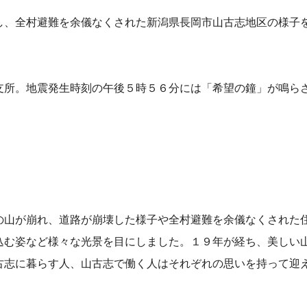
し、全村避難を余儀なくされた新潟県長岡市山古志地区の様子
支所。地震発生時刻の午後５時５６分には「希望の鐘」が鳴ら
。
の山が崩れ、道路が崩壊した様子や全村避難を余儀なくされた
込む姿など様々な光景を目にしました。１９年が経ち、美しい
古志に暮らす人、山古志で働く人はそれぞれの思いを持って迎