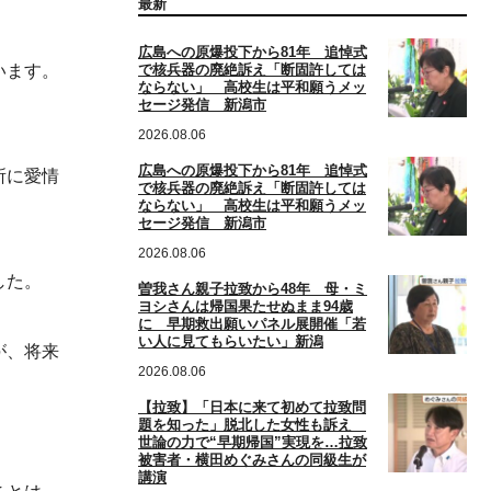
最新
広島への原爆投下から81年 追悼式
で核兵器の廃絶訴え「断固許しては
います。
ならない」 高校生は平和願うメッ
セージ発信 新潟市
2026.08.06
広島への原爆投下から81年 追悼式
所に愛情
で核兵器の廃絶訴え「断固許しては
ならない」 高校生は平和願うメッ
セージ発信 新潟市
2026.08.06
した。
曽我さん親子拉致から48年 母・ミ
ヨシさんは帰国果たせぬまま94歳
に 早期救出願いパネル展開催「若
い人に見てもらいたい」新潟
が、将来
2026.08.06
【拉致】「日本に来て初めて拉致問
題を知った」脱北した女性も訴え
世論の力で“早期帰国”実現を…拉致
被害者・横田めぐみさんの同級生が
講演