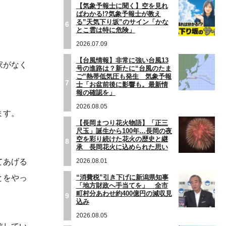
【気象予報士に聞く】空を見れ
ばわかる!?気象予報士が教え
る”天気下り坂”のサイン「かな
6
とこ雲は特に危険」
2026.07.09
【台風情報】非常に強い台風13
家がなく
号の進路は？新たに“台風のたま
ご”熱帯低気圧も発生 気象予報
7
士「お盆前後に影響も。最新情
報の確認を」
2026.08.05
ます。
【長岡まつり花火物語】「正三
尺玉」誕生から100年…長岡の夜
空を彩り続けた花火の歴史と継
8
承 長岡花火に込められた思い
2026.08.01
てあげる
“消費税”引き下げに新潟県知事
とをやっ
「地方財政へ手当てを」 全市
町村分あわせ約400億円の減収見
9
込み
2026.08.05