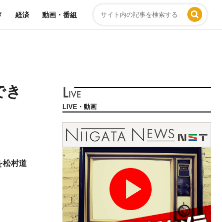
メ
経済
動画・番組
でき
LIVE・動画
を松村道