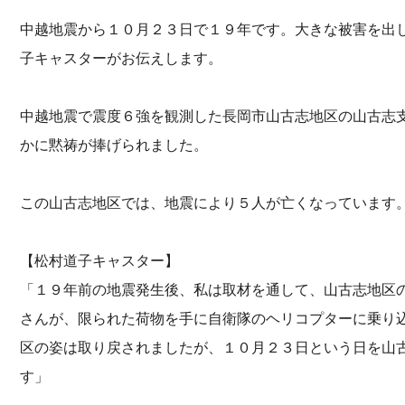
中越地震から１０月２３日で１９年です。大きな被害を出
子キャスターがお伝えします。
中越地震で震度６強を観測した長岡市山古志地区の山古志
かに黙祷が捧げられました。
この山古志地区では、地震により５人が亡くなっています
【松村道子キャスター】
「１９年前の地震発生後、私は取材を通して、山古志地区
さんが、限られた荷物を手に自衛隊のヘリコプターに乗り
区の姿は取り戻されましたが、１０月２３日という日を山
す」