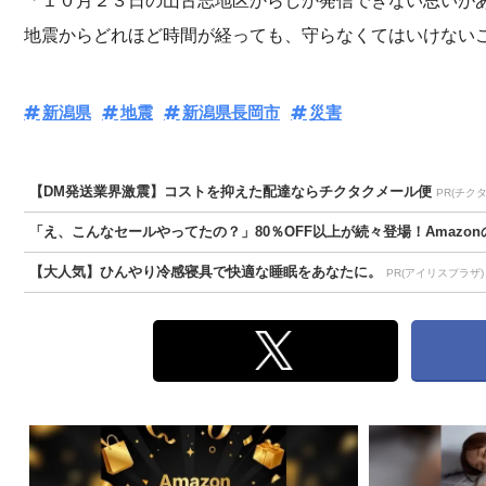
「１０月２３日の山古志地区からしか発信できない思いが
地震からどれほど時間が経っても、守らなくてはいけない
新潟県
地震
新潟県長岡市
災害
【DM発送業界激震】コストを抑えた配達ならチクタクメール便
PR(チク
「え、こんなセールやってたの？」80％OFF以上が続々登場！Amazonの
【大人気】ひんやり冷感寝具で快適な睡眠をあなたに。
PR(アイリスプラザ)