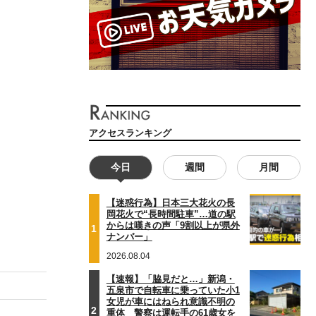
アクセスランキング
今日
週間
月間
【迷惑行為】日本三大花火の長
岡花火で“長時間駐車”…道の駅
からは嘆きの声「9割以上が県外
1
ナンバー」
2026.08.04
【速報】「脇見だと…」新潟・
五泉市で自転車に乗っていた小1
女児が車にはねられ意識不明の
2
重体 警察は運転手の61歳女を