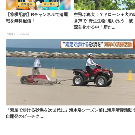
【将棋配信】Rチャンネルで清麗
空飛ぶ猟犬！？ドローン＋犬の
戦を無料配信！
き声で“野生生物”追い払う 被
深刻化する中「新た...
PR(Rチャンネル)
「素足で歩ける砂浜を次世代に」海水浴シーズン前に海岸清掃活動 
自開発のビーチク...