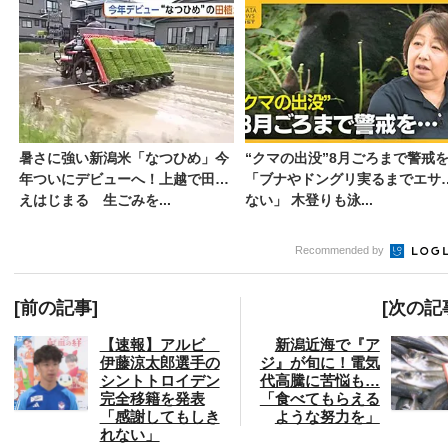
暑さに強い新潟米「なつひめ」今
“クマの出没”8月ごろまで警戒
年ついにデビューへ！上越で田植
「ブナやドングリ実るまでエサ
えはじまる 生ごみを...
ない」 木登りも泳...
Recommended by
[前の記事]
[次の記
【速報】アルビ
新潟近海で『ア
伊藤涼太郎選手の
ジ』が旬に！電気
シントトロイデン
代高騰に苦悩も…
完全移籍を発表
「食べてもらえる
「感謝してもしき
ような努力を」
れない」