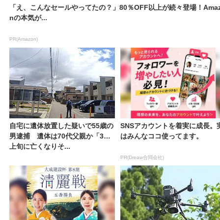
「え、こんなセールやってたの？」80％OFF以上が続々登場！Amaz
nの本気が...
PR(Amazon)
自宅に遺体放置した疑いで55歳の
SNSアカウントを着実に成長。
男逮捕 遺体は70代父親か「3月
はみんなココ使ってます。
上旬に亡くなりそ...
PR(Dreaw合同会社)