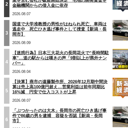
業を営む会社が破産開始決定 宅地の開発資金を
2
金融機関からの借入金に依存
2026.08.07
国道で大学准教授の男性がはねられ死亡、車両は
逃走中 死亡ひき逃げ事件として捜査【新潟・長
3
岡市】
2026.08.09
【迷惑行為】日本三大花火の長岡花火で“長時間駐
車”…道の駅からは嘆きの声「9割以上が県外ナン
4
バー」
2026.08.04
【決算】燕市の遠藤製作所、2026年12月期中間決
算は売上高100億円超え…営業利益は前年同期比
5
16%減 円安で仕入コストが上昇
2026.08.07
「ぶつかったのは大木」長岡市の死亡ひき逃げ事
件で86歳の男を逮捕 容疑を否認【新潟・長岡
6
市】