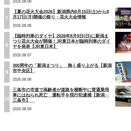
2026.08.09
【夏の花火大会2026】新潟県内8月15日(土)から8
月17日(月)開催の祭り・花火大会情報
7
2026.08.08
【臨時列車のダイヤ】2026年8月9日(日)に新潟ま
つり花火大会が開催！JR東日本が臨時列車のダイ
8
ヤを発表【JR東日本】
2026.08.07
300周年の「新潟まつり」 熱く盛り上がる【新潟
市中央区】
9
2026.08.08
三条市の市道で高齢者が道路を横断中に普通乗用
車にはねられ死亡 運転手を現行犯逮捕【新潟・
10
三条市】
2026.08.09