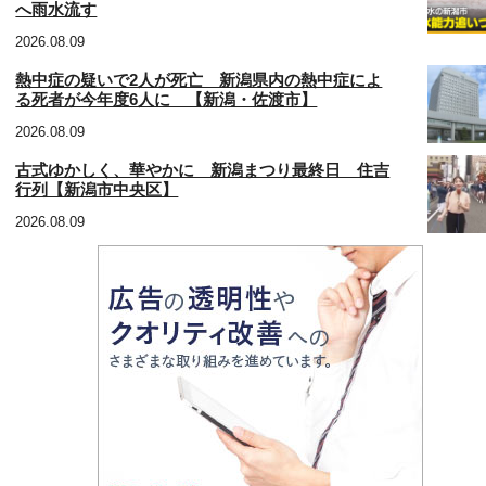
へ雨水流す
2026.08.09
熱中症の疑いで2人が死亡 新潟県内の熱中症によ
る死者が今年度6人に 【新潟・佐渡市】
2026.08.09
古式ゆかしく、華やかに 新潟まつり最終日 住吉
行列【新潟市中央区】
2026.08.09