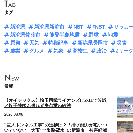
タグ
新潟県
新潟県新潟市
NST
#NST
サッカ
新潟県佐渡市
能登半島地震
野球
地震
原発
天気
特集記事
新潟県長岡市
災害
農業
グルメ
気象
高校生
政治
Jリー
最新
【オイシックス】埼玉西武ライオンズに2‐11で敗戦
／投手陣踏ん張れず失点重ね敗戦
2026.08.09
“巨大トンネル工事”の進捗は？「排水能力が追いつ
いていない」大雨で“道路冠水”の新潟市 被害軽減