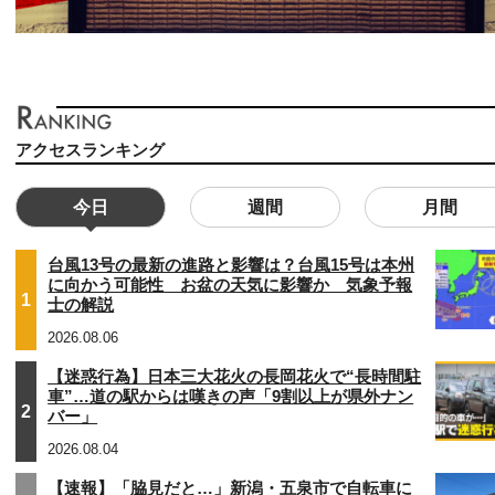
アクセスランキング
今日
週間
月間
台風13号の最新の進路と影響は？台風15号は本州
に向かう可能性 お盆の天気に影響か 気象予報
1
士の解説
2026.08.06
【迷惑行為】日本三大花火の長岡花火で“長時間駐
車”…道の駅からは嘆きの声「9割以上が県外ナン
2
バー」
2026.08.04
【速報】「脇見だと…」新潟・五泉市で自転車に