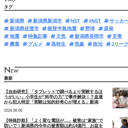
タグ
新潟県
新潟県新潟市
NST
#NST
サッカ
新潟県佐渡市
能登半島地震
野球
原発
地震
特集記事
天気
新潟県長岡市
災害
農業
グルメ
高校生
気象
政治
Jリー
最新
【自由研究】「タブレットで調べるより実験するほ
うがいい」小学生が“科学の力”で事件解決！？血液
から犯人特定「実験は知的好奇心が増える」新潟
2026.08.06
【特殊詐欺】「よく変な電話が…」被害は“家族”で
防いで！新潟県内今年の被害額は約14億円 お盆を