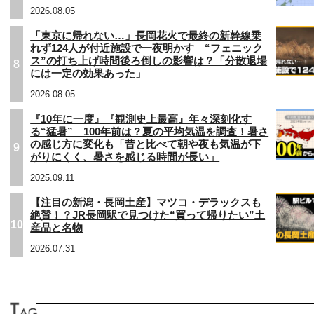
2026.08.05
「東京に帰れない…」長岡花火で最終の新幹線乗
れず124人が付近施設で一夜明かす “フェニック
ス”の打ち上げ時間後ろ倒しの影響は？「分散退場
8
には一定の効果あった」
2026.08.05
『10年に一度』『観測史上最高』年々深刻化す
る“猛暑” 100年前は？夏の平均気温を調査！暑さ
の感じ方に変化も「昔と比べて朝や夜も気温が下
9
がりにくく、暑さを感じる時間が長い」
2025.09.11
【注目の新潟・長岡土産】マツコ・デラックスも
絶賛！？JR長岡駅で見つけた“買って帰りたい”土
10
産品と名物
2026.07.31