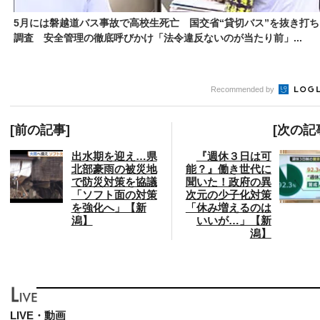
5月には磐越道バス事故で高校生死亡 国交省“貸切バス”を抜き打ち
調査 安全管理の徹底呼びかけ「法令違反ないのが当たり前」...
Recommended by
[前の記事]
[次の記
出水期を迎え…県
『週休３日は可
北部豪雨の被災地
能？』働き世代に
で防災対策を協議
聞いた！政府の異
「ソフト面の対策
次元の少子化対策
を強化へ」【新
「休み増えるのは
潟】
いいが…」【新
潟】
LIVE・動画