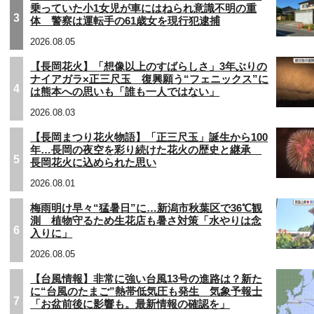
乗っていた小1女児が車にはねられ意識不明の重
3
体 警察は運転手の61歳女を現行犯逮捕
2026.08.05
【長岡花火】「想像以上のすばらしさ」3年ぶりの
ナイアガラ×正三尺玉 復興願う“フェニックス”に
4
は熊本への思いも「誰も一人ではない」
2026.08.03
【長岡まつり花火物語】「正三尺玉」誕生から100
年…長岡の夜空を彩り続けた花火の歴史と継承
5
長岡花火に込められた思い
2026.08.01
梅雨明け早々“猛暑日”に…新潟市秋葉区で36℃観
測 植物守るため生花店も暑さ対策「水やりは念
6
入りに」
2026.08.05
【台風情報】非常に強い台風13号の進路は？新た
に“台風のたまご”熱帯低気圧も発生 気象予報士
7
「お盆前後に影響も。最新情報の確認を」