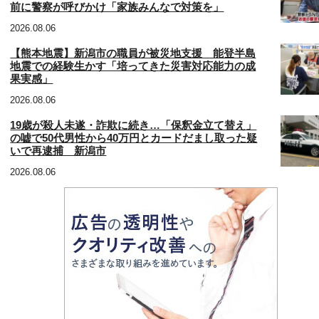
前に警察が呼びかけ「家族みんなで対策を」
2026.08.06
【熊本地震】新潟市の職員が被災地支援 能登半島
地震での経験生かす「培ってきた災害対応能力の成
果実感」
2026.08.06
19歳が殺人未遂・詐欺に続き…「保釈金立て替え」
の嘘で50代男性から40万円とカードだまし取った疑
いで再逮捕 新潟市
2026.08.06