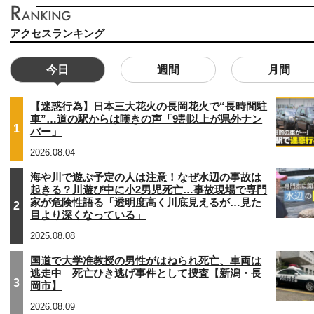
アクセスランキング
今日
週間
月間
【迷惑行為】日本三大花火の長岡花火で“長時間駐
車”…道の駅からは嘆きの声「9割以上が県外ナン
1
バー」
2026.08.04
海や川で遊ぶ予定の人は注意！なぜ水辺の事故は
起きる？川遊び中に小2男児死亡…事故現場で専門
家が危険性語る「透明度高く川底見えるが…見た
2
目より深くなっている」
2025.08.08
国道で大学准教授の男性がはねられ死亡、車両は
逃走中 死亡ひき逃げ事件として捜査【新潟・長
3
岡市】
2026.08.09