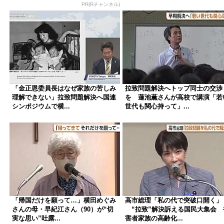
PR(Rチャンネル)
「金正恩委員長はなぜ家族の苦しみ
拉致問題解決へトップ同士の交渉
理解できない」拉致問題解決へ国連
を 蓮池薫さんが高校で講演「若
シンポジウムで横...
世代も関心持って」...
「帰国だけを願って…」横田めぐみ
高市総理「私の代で突破口開く」
さんの母・早紀江さん（90）が“切
“拉致”解決訴える国民大集会 
実な思い”吐露...
害者家族の高齢化...