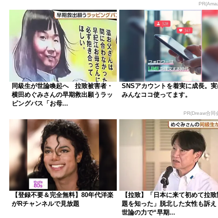
PR(Ama
同級生が世論喚起へ 拉致被害者・
SNSアカウントを着実に成長。実
横田めぐみさんの早期救出願うラッ
みんなココ使ってます。
ピングバス「お母...
PR(Dreaw合同
【登録不要＆完全無料】80年代洋楽
【拉致】「日本に来て初めて拉致
がRチャンネルで見放題
題を知った」脱北した女性も訴
世論の力で“早期...