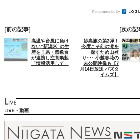
Recommended by
[前の記事]
[次の記
高温や台風に負け
妙高旅の第2弾！
ない“新潟米”の生
今度こそ幻の滝を
産を！県・気象台
探すため山登
が連携し注意喚起
り･･･ 小越春花の
「情報活用して」
未公開映像も【7
月14日放送 バズタ
イムズ】
LIVE・動画