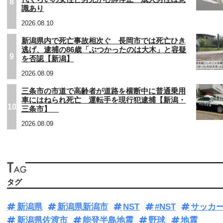
8
識あり
2026.08.10
新潟県内で死亡事故相次ぐ 長岡市では死亡ひき
逃げ、逮捕の86歳「ぶつかったのは大木」と容疑
9
を否認【新潟】
2026.08.09
三条市の市道で高齢者が道路を横断中に普通乗用
車にはねられ死亡 運転手を現行犯逮捕【新潟・
10
三条市】
2026.08.09
タグ
新潟県
新潟県新潟市
NST
#NST
サッカ
新潟県佐渡市
能登半島地震
野球
地震