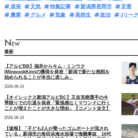
原発
天気
特集記事
新潟県長岡市
災害
農業
グルメ
気象
高校生
政治
Jリー
最新
【アルビBB】福井からキム・ミンウク
(MinwookKim)の獲得を発表「新潟で新たな挑戦を
始められることが本当に楽しみ」
2026.08.10
【オイシックス新潟アルビBC】又吉克樹選手の今
季限りでの引退を発表「緊張感なくマウンドに行く
ことが増えたことが大きな理由」【コメント全文】
2026.08.10
【速報】「子ども2人が乗ったゴムボートが流され
ている」新潟市の角田浜海水浴場で海難事故 10代