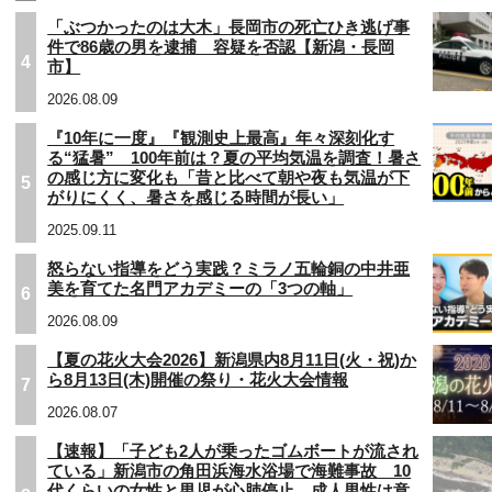
「ぶつかったのは大木」長岡市の死亡ひき逃げ事
件で86歳の男を逮捕 容疑を否認【新潟・長岡
4
市】
2026.08.09
『10年に一度』『観測史上最高』年々深刻化す
る“猛暑” 100年前は？夏の平均気温を調査！暑さ
の感じ方に変化も「昔と比べて朝や夜も気温が下
5
がりにくく、暑さを感じる時間が長い」
2025.09.11
怒らない指導をどう実践？ミラノ五輪銅の中井亜
美を育てた名門アカデミーの「3つの軸」
6
2026.08.09
【夏の花火大会2026】新潟県内8月11日(火・祝)か
ら8月13日(木)開催の祭り・花火大会情報
7
2026.08.07
【速報】「子ども2人が乗ったゴムボートが流され
ている」新潟市の角田浜海水浴場で海難事故 10
代くらいの女性と男児が心肺停止 成人男性は意