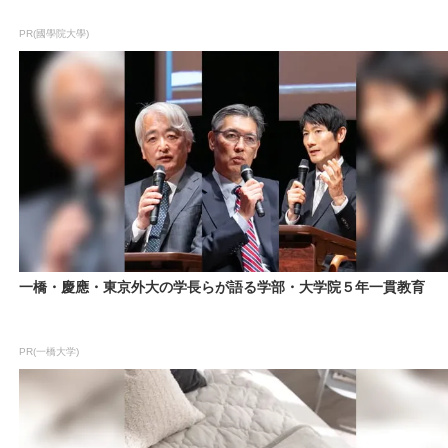
PR(國學院大學)
一橋・慶應・東京外大の学長らが語る学部・大学院５年一貫教育
PR(一橋大学)