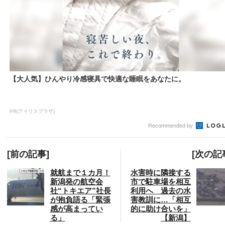
【大人気】ひんやり冷感寝具で快適な睡眠をあなたに。
PR(アイリスプラザ)
Recommended by
[前の記事]
[次の記
就航まで１カ月！
水害時に隣接する
新潟発の航空会
市で駐車場を相互
社“トキエア”社長
利用へ 過去の水
が抱負語る「緊張
害教訓に…「相互
感が高まってい
的に助け合いを」
る」
【新潟】