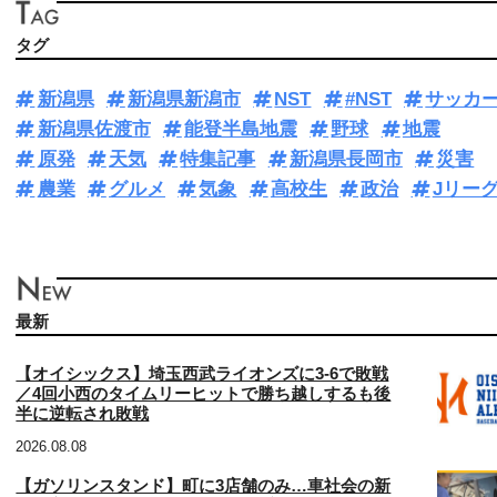
タグ
新潟県
新潟県新潟市
NST
#NST
サッカ
新潟県佐渡市
能登半島地震
野球
地震
原発
天気
特集記事
新潟県長岡市
災害
農業
グルメ
気象
高校生
政治
Jリー
最新
【オイシックス】埼玉西武ライオンズに3‐6で敗戦
／4回小西のタイムリーヒットで勝ち越しするも後
半に逆転され敗戦
2026.08.08
【ガソリンスタンド】町に3店舗のみ…車社会の新