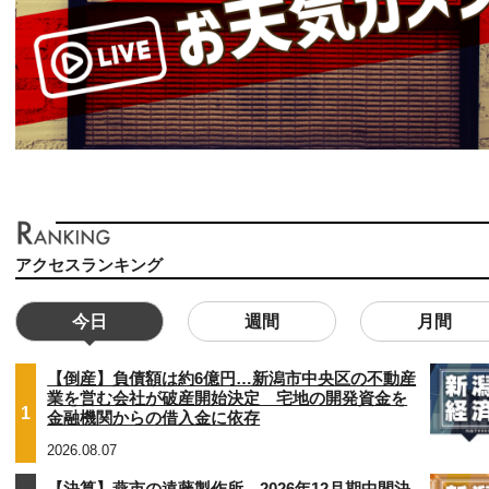
アクセスランキング
今日
週間
月間
【倒産】負債額は約6億円…新潟市中央区の不動産
業を営む会社が破産開始決定 宅地の開発資金を
1
金融機関からの借入金に依存
2026.08.07
【決算】燕市の遠藤製作所、2026年12月期中間決