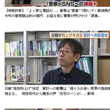
【特殊詐欺】「よく変な電話が…」被害は“家族”で防いで！新潟県
今年の被害額は約14億円 お盆を前に警察が呼びかけ「家族...
日銀“追加利上げ”決定 家計への影響は「借り入れ多い世帯の負担
強まる」 現役世代から懸念の声「住宅ローンが…」新潟