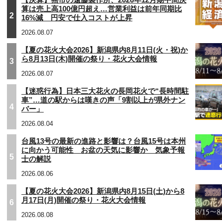
算は売上高100億円超え…営業利益は前年同期比
2
16%減 円安で仕入コストが上昇
2026.08.07
【夏の花火大会2026】新潟県内8月11日(火・祝)か
ら8月13日(木)開催の祭り・花火大会情報
3
2026.08.07
【迷惑行為】日本三大花火の長岡花火で“長時間駐
車”…道の駅からは嘆きの声「9割以上が県外ナン
4
バー」
2026.08.04
台風13号の最新の進路と影響は？台風15号は本州
に向かう可能性 お盆の天気に影響か 気象予報
5
士の解説
2026.08.06
【夏の花火大会2026】新潟県内8月15日(土)から8
月17日(月)開催の祭り・花火大会情報
6
2026.08.08