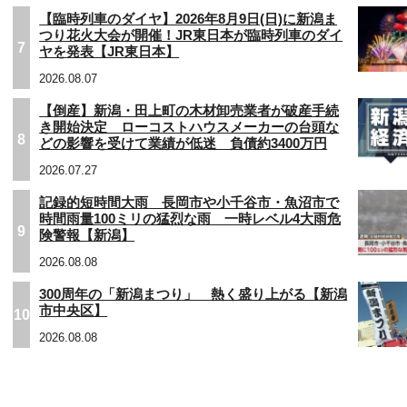
【臨時列車のダイヤ】2026年8月9日(日)に新潟ま
つり花火大会が開催！JR東日本が臨時列車のダイ
7
ヤを発表【JR東日本】
2026.08.07
【倒産】新潟・田上町の木材卸売業者が破産手続
き開始決定 ローコストハウスメーカーの台頭な
8
どの影響を受けて業績が低迷 負債約3400万円
2026.07.27
記録的短時間大雨 長岡市や小千谷市・魚沼市で
時間雨量100ミリの猛烈な雨 一時レベル4大雨危
9
険警報【新潟】
2026.08.08
300周年の「新潟まつり」 熱く盛り上がる【新潟
市中央区】
10
2026.08.08