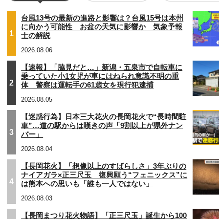
台風13号の最新の進路と影響は？台風15号は本州
に向かう可能性 お盆の天気に影響か 気象予報
1
士の解説
2026.08.06
【速報】「脇見だと…」新潟・五泉市で自転車に
乗っていた小1女児が車にはねられ意識不明の重
2
体 警察は運転手の61歳女を現行犯逮捕
2026.08.05
【迷惑行為】日本三大花火の長岡花火で“長時間駐
車”…道の駅からは嘆きの声「9割以上が県外ナン
3
バー」
2026.08.04
【長岡花火】「想像以上のすばらしさ」3年ぶりの
ナイアガラ×正三尺玉 復興願う“フェニックス”に
4
は熊本への思いも「誰も一人ではない」
2026.08.03
【長岡まつり花火物語】「正三尺玉」誕生から100