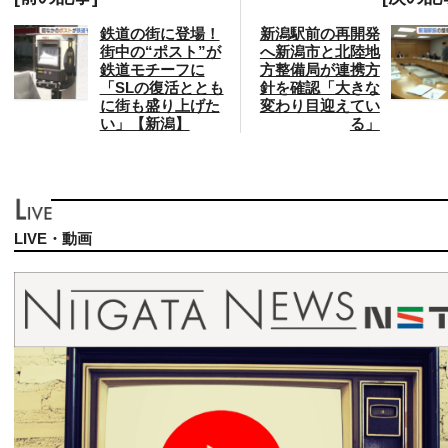
鉄道の街に登場！
新潟駅前の再開発
街中の“ポスト”が
へ新潟市と北陸地
鉄道モチーフに
方整備局が連携方
「SLの復活ととも
針を確認「大きな
に街も盛り上げた
変わり目迎えてい
い」【新潟】
る」
LIVE・動画