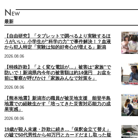
最新
【自由研究】「タブレットで調べるより実験するほ
うがいい」小学生が“科学の力”で事件解決！？血液
から犯人特定「実験は知的好奇心が増える」新潟
2026.08.06
【特殊詐欺】「よく変な電話が…」被害は“家族”で
防いで！新潟県内今年の被害額は約14億円 お盆を
前に警察が呼びかけ「家族みんなで対策を」
2026.08.06
【熊本地震】新潟市の職員が被災地支援 能登半島
地震での経験生かす「培ってきた災害対応能力の成
果実感」
2026.08.06
19歳が殺人未遂・詐欺に続き…「保釈金立て替え」
の嘘で50代男性から40万円とカードだまし取った疑