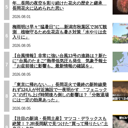
年…長岡の夜空を彩り続けた花火の歴史と継承
5
長岡花火に込められた思い
2026.08.01
梅雨明け早々“猛暑日”に…新潟市秋葉区で36℃観
測 植物守るため生花店も暑さ対策「水やりは念
6
入りに」
2026.08.05
【台風情報】非常に強い台風13号の進路は？新た
に“台風のたまご”熱帯低気圧も発生 気象予報士
7
「お盆前後に影響も。最新情報の確認を」
2026.08.05
「東京に帰れない…」長岡花火で最終の新幹線乗
れず124人が付近施設で一夜明かす “フェニック
ス”の打ち上げ時間後ろ倒しの影響は？「分散退場
8
には一定の効果あった」
2026.08.05
【注目の新潟・長岡土産】マツコ・デラックスも
絶賛！？JR長岡駅で見つけた“買って帰りたい”土
9