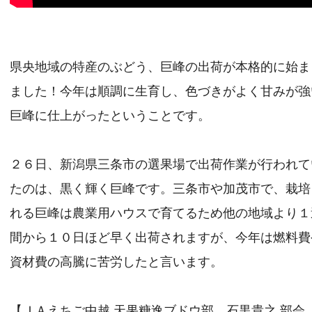
県央地域の特産のぶどう、巨峰の出荷が本格的に始ま
ました！今年は順調に生育し、色づきがよく甘みが強
巨峰に仕上がったということです。
２６日、新潟県三条市の選果場で出荷作業が行われて
たのは、黒く輝く巨峰です。三条市や加茂市で、栽培
れる巨峰は農業用ハウスで育てるため他の地域より１
間から１０日ほど早く出荷されますが、今年は燃料費
資材費の高騰に苦労したと言います。
【ＪＡえちご中越 天果糖逸ブドウ部 石黒貴之 部会