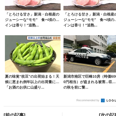
「とろける甘さ」新潟・白根産の
「とろける甘さ」新潟・白根産
ジューシーな“モモ” 食べ頃のサ
ジューシーな“モモ” 食べ頃の
インは香り！“追熟...
インは香り！“追熟...
夏の味覚“枝豆”の出荷始まる！天
新潟市南区で巨峰10房（時価60
候に恵まれ例年以上の出荷量に
0円相当）が盗まれる被害...収穫
「お酒のお供に山盛り...
の秋を前に警...
Recommended by
[前の記事]
[次の記