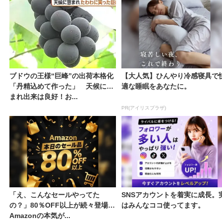
ブドウの王様“巨峰”の出荷本格化
【大人気】ひんやり冷感寝具で
「丹精込めて作った」 天候に恵
適な睡眠をあなたに。
まれ出来は良好！お...
PR(アイリスプラザ)
「え、こんなセールやってた
SNSアカウントを着実に成長。
の？」80％OFF以上が続々登場！
はみんなココ使ってます。
Amazonの本気が...