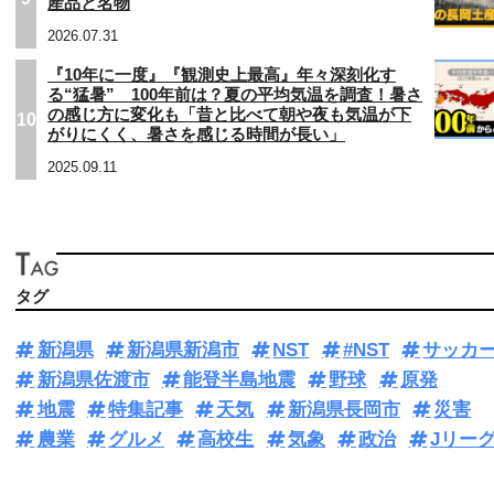
産品と名物
2026.07.31
『10年に一度』『観測史上最高』年々深刻化す
る“猛暑” 100年前は？夏の平均気温を調査！暑さ
の感じ方に変化も「昔と比べて朝や夜も気温が下
10
がりにくく、暑さを感じる時間が長い」
2025.09.11
タグ
新潟県
新潟県新潟市
NST
#NST
サッカ
新潟県佐渡市
能登半島地震
野球
原発
地震
特集記事
天気
新潟県長岡市
災害
農業
グルメ
高校生
気象
政治
Jリー