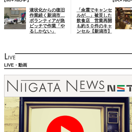
液状化からの復旧
「余震でキャンセ
作業続く新潟市…
ルが…」被災した
ボランティアが急
飲食店 営業再開
ピッチで作業「や
も約５０件のキャ
るしかない」
ンセル【新潟市】
LIVE・動画