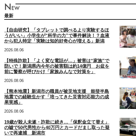
最新
【自由研究】「タブレットで調べるより実験するほ
うがいい」小学生が“科学の力”で事件解決！？血液
から犯人特定「実験は知的好奇心が増える」新潟
2026.08.06
【特殊詐欺】「よく変な電話が…」被害は“家族”で
防いで！新潟県内今年の被害額は約14億円 お盆を
前に警察が呼びかけ「家族みんなで対策を」
2026.08.06
【熊本地震】新潟市の職員が被災地支援 能登半島
地震での経験生かす「培ってきた災害対応能力の成
果実感」
2026.08.06
19歳が殺人未遂・詐欺に続き…「保釈金立て替え」
の嘘で50代男性から40万円とカードだまし取った疑
いで再逮捕 新潟市