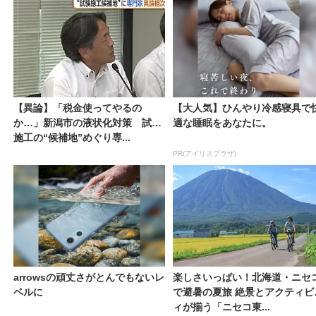
【異論】「税金使ってやるの
【大人気】ひんやり冷感寝具で
か…」新潟市の液状化対策 試験
適な睡眠をあなたに。
施工の“候補地”めぐり専...
PR(アイリスプラザ)
arrowsの頑丈さがとんでもないレ
楽しさいっぱい！北海道・ニセ
ベルに
で避暑の夏旅 絶景とアクティビ
ィが揃う「ニセコ東...