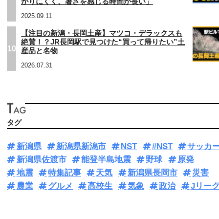
がりにくく、暑さを感じる時間が長い」
2025.09.11
【注目の新潟・長岡土産】マツコ・デラックスも
絶賛！？JR長岡駅で見つけた“買って帰りたい”土
10
産品と名物
2026.07.31
タグ
新潟県
新潟県新潟市
NST
#NST
サッカ
新潟県佐渡市
能登半島地震
野球
原発
地震
特集記事
天気
新潟県長岡市
災害
農業
グルメ
高校生
気象
政治
Jリー