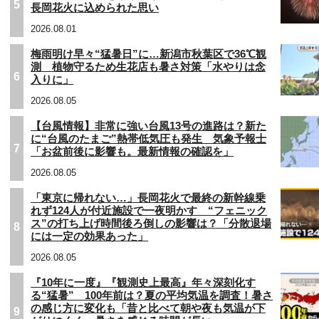
5
長岡花火に込められた思い
2026.08.01
梅雨明け早々“猛暑日”に…新潟市秋葉区で36℃観
測 植物守るため生花店も暑さ対策「水やりは念
6
入りに」
2026.08.05
【台風情報】非常に強い台風13号の進路は？新た
に“台風のたまご”熱帯低気圧も発生 気象予報士
7
「お盆前後に影響も。最新情報の確認を」
2026.08.05
「東京に帰れない…」長岡花火で最終の新幹線乗
れず124人が付近施設で一夜明かす “フェニック
ス”の打ち上げ時間後ろ倒しの影響は？「分散退場
8
には一定の効果あった」
2026.08.05
『10年に一度』『観測史上最高』年々深刻化す
る“猛暑” 100年前は？夏の平均気温を調査！暑さ
の感じ方に変化も「昔と比べて朝や夜も気温が下
9