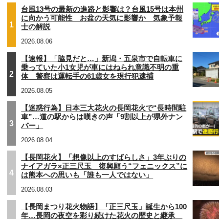
台風13号の最新の進路と影響は？台風15号は本州
に向かう可能性 お盆の天気に影響か 気象予報
1
士の解説
2026.08.06
【速報】「脇見だと…」新潟・五泉市で自転車に
乗っていた小1女児が車にはねられ意識不明の重
2
体 警察は運転手の61歳女を現行犯逮捕
2026.08.05
【迷惑行為】日本三大花火の長岡花火で“長時間駐
車”…道の駅からは嘆きの声「9割以上が県外ナン
3
バー」
2026.08.04
【長岡花火】「想像以上のすばらしさ」3年ぶりの
ナイアガラ×正三尺玉 復興願う“フェニックス”に
4
は熊本への思いも「誰も一人ではない」
2026.08.03
【長岡まつり花火物語】「正三尺玉」誕生から100
年…長岡の夜空を彩り続けた花火の歴史と継承