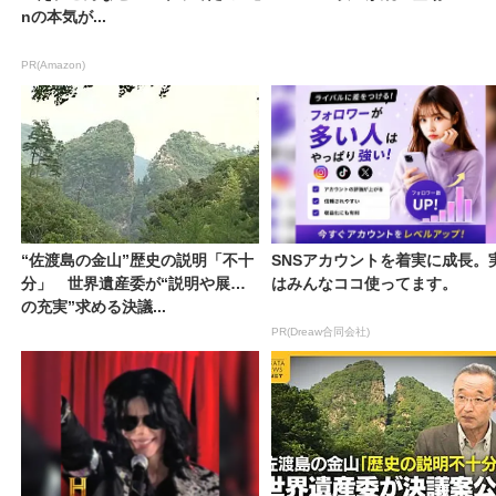
nの本気が...
PR(Amazon)
“佐渡島の金山”歴史の説明「不十
SNSアカウントを着実に成長。
分」 世界遺産委が“説明や展示
はみんなココ使ってます。
の充実”求める決議...
PR(Dreaw合同会社)