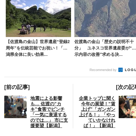
【佐渡島の金山】世界遺産“登録2
佐渡島の金山「歴史の説明不十
周年”を伝統芸能でお祝い！「新
分」 ユネスコ世界遺産委が“展
潟県全体に良い効果...
示内容の改善”求める決...
Recommended by
[前の記事]
[次の記
地震による影響
企業トップに聞く
も… 佐渡の“カ
今年の展望！“賃
キ”食害でピンチ
上げ”「ガンガン
「一気に衰退する
上げる！」「やっ
のでは…」 市に支
ていかなけれ
援要望【新潟】
ば！」【新潟】