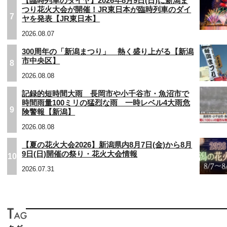
【臨時列車のダイヤ】2026年8月9日(日)に新潟ま
つり花火大会が開催！JR東日本が臨時列車のダイ
7
ヤを発表【JR東日本】
2026.08.07
300周年の「新潟まつり」 熱く盛り上がる【新潟
市中央区】
8
2026.08.08
記録的短時間大雨 長岡市や小千谷市・魚沼市で
時間雨量100ミリの猛烈な雨 一時レベル4大雨危
9
険警報【新潟】
2026.08.08
【夏の花火大会2026】新潟県内8月7日(金)から8月
9日(日)開催の祭り・花火大会情報
10
2026.07.31