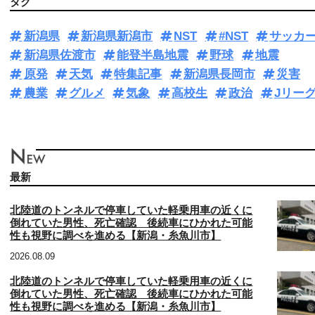
タグ
新潟県
新潟県新潟市
NST
#NST
サッカ
新潟県佐渡市
能登半島地震
野球
地震
原発
天気
特集記事
新潟県長岡市
災害
農業
グルメ
気象
高校生
政治
Jリー
最新
北陸道のトンネルで停車していた軽乗用車の近くに
倒れていた男性、死亡確認 後続車にひかれた可能
性も視野に調べを進める【新潟・糸魚川市】
2026.08.09
北陸道のトンネルで停車していた軽乗用車の近くに
倒れていた男性、死亡確認 後続車にひかれた可能
性も視野に調べを進める【新潟・糸魚川市】