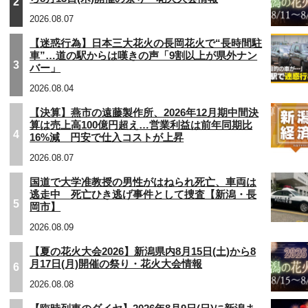
2
2026.08.07
【迷惑行為】日本三大花火の長岡花火で“長時間駐
車”…道の駅からは嘆きの声「9割以上が県外ナン
3
バー」
2026.08.04
【決算】燕市の遠藤製作所、2026年12月期中間決
算は売上高100億円超え…営業利益は前年同期比
4
16%減 円安で仕入コストが上昇
2026.08.07
国道で大学准教授の男性がはねられ死亡、車両は
逃走中 死亡ひき逃げ事件として捜査【新潟・長
5
岡市】
2026.08.09
【夏の花火大会2026】新潟県内8月15日(土)から8
月17日(月)開催の祭り・花火大会情報
6
2026.08.08