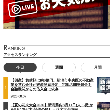
アクセスランキング
今日
週間
月間
【倒産】負債額は約6億円…新潟市中央区の不動産
業を営む会社が破産開始決定 宅地の開発資金を
1
金融機関からの借入金に依存
2026.08.07
【夏の花火大会2026】新潟県内8月11日(火・祝)か
ら8月13日(木)開催の祭り・花火大会情報