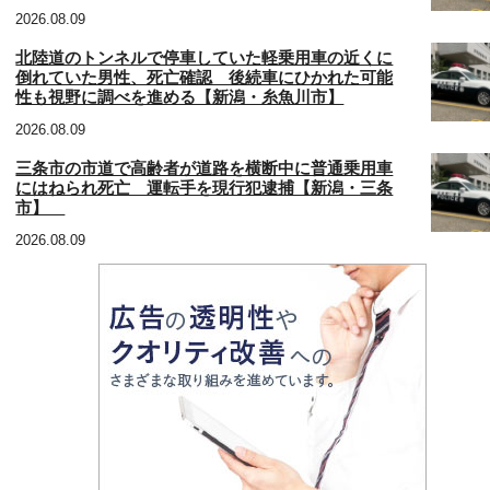
2026.08.09
北陸道のトンネルで停車していた軽乗用車の近くに
倒れていた男性、死亡確認 後続車にひかれた可能
性も視野に調べを進める【新潟・糸魚川市】
2026.08.09
三条市の市道で高齢者が道路を横断中に普通乗用車
にはねられ死亡 運転手を現行犯逮捕【新潟・三条
市】
2026.08.09