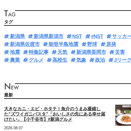
タグ
新潟県
新潟県新潟市
NST
#NST
サッカ
新潟県佐渡市
能登半島地震
野球
原発
地震
特集記事
天気
新潟県長岡市
災害
農業
グルメ
高校生
気象
政治
Jリー
最新
大きなカニ・エビ・ホタテ！魚介のうまみ凝縮し
た“ズワイガニパスタ”「おいしさの先にある幸せ届
けたい」【小千谷市】#新潟グルメ
2026.08.07