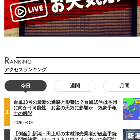
アクセスランキング
今日
週間
月間
台風13号の最新の進路と影響は？台風15号は本州
に向かう可能性 お盆の天気に影響か 気象予報
1
士の解説
2026.08.06
【倒産】新潟・田上町の木材卸売業者が破産手続
き開始決定 ローコストハウスメーカーの台頭な