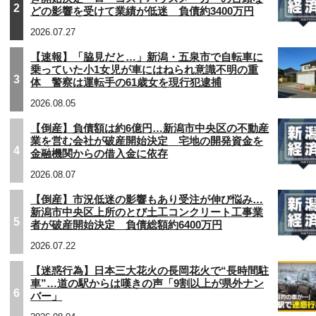
2
どの影響を受けて業績が低迷 負債約3400万円
2026.07.27
【速報】「脇見だと…」新潟・五泉市で自転車に
乗っていた小1女児が車にはねられ意識不明の重
3
体 警察は運転手の61歳女を現行犯逮捕
2026.08.05
【倒産】負債額は約6億円…新潟市中央区の不動産
業を営む会社が破産開始決定 宅地の開発資金を
4
金融機関からの借入金に依存
2026.08.07
【倒産】市況低迷の影響もあり受注が伸び悩み…
新潟市中央区上所のとび土工コンクリート工事業
5
者が破産開始決定 負債総額約6400万円
2026.07.22
【迷惑行為】日本三大花火の長岡花火で“長時間駐
車”…道の駅からは嘆きの声「9割以上が県外ナン
6
バー」