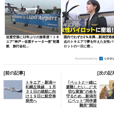
佐渡空港に12年ぶりの旅客便！トキ
国内でわずか2％未満…新潟空港
エア“神戸～佐渡チャーター便”初運
点のトキエアで夢を叶えた女性パ
航 旅行会社...
ロットの一日に密...
Recommended by
[前の記事]
[次の記
トキエア・新潟ー
｢ペットと一緒に
札幌丘珠線 １月
避難したい…｣“大
３１日の就航に向
切な家族”の命を
け１９日に航空券
守るため…新潟市
発売へ
にペット“同伴避
難所”開設