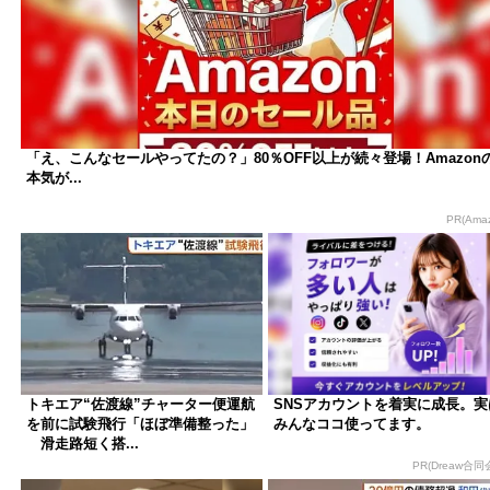
「え、こんなセールやってたの？」80％OFF以上が続々登場！Amazon
本気が...
PR(Ama
トキエア“佐渡線”チャーター便運航
SNSアカウントを着実に成長。実
を前に試験飛行「ほぼ準備整った」
みんなココ使ってます。
滑走路短く搭...
PR(Dreaw合同