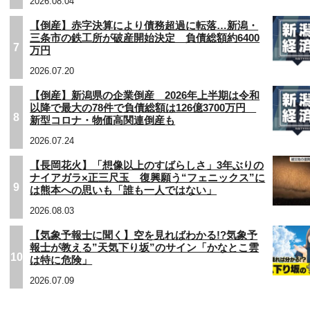
2026.08.04
【倒産】赤字決算により債務超過に転落…新潟・
三条市の鉄工所が破産開始決定 負債総額約6400
7
万円
2026.07.20
【倒産】新潟県の企業倒産 2026年上半期は令和
以降で最大の78件で負債総額は126億3700万円
8
新型コロナ・物価高関連倒産も
2026.07.24
【長岡花火】「想像以上のすばらしさ」3年ぶりの
ナイアガラ×正三尺玉 復興願う“フェニックス”に
9
は熊本への思いも「誰も一人ではない」
2026.08.03
【気象予報士に聞く】空を見ればわかる!?気象予
報士が教える”天気下り坂”のサイン「かなとこ雲
10
は特に危険」
2026.07.09