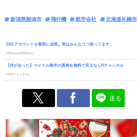
新潟県新潟市
飛行機
航空会社
北海道札幌市
SNSアカウントを着実に成長。実はみんなココ使ってます。
PR(Dreaw合同会社)
【何があった】マイケル晩年の真相を無料で見るならRチャンネル
PR(Rチャンネル)
送る