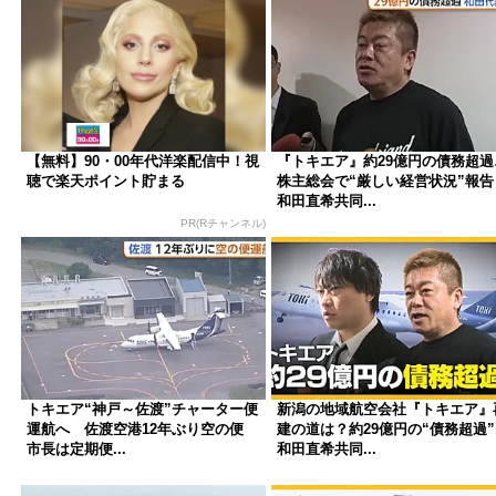
【無料】90・00年代洋楽配信中！視
『トキエア』約29億円の債務超過
聴で楽天ポイント貯まる
株主総会で“厳しい経営状況”報
和田直希共同...
PR(Rチャンネル)
トキエア“神戸～佐渡”チャーター便
新潟の地域航空会社『トキエア』
運航へ 佐渡空港12年ぶり空の便
建の道は？約29億円の“債務超過
市長は定期便...
和田直希共同...