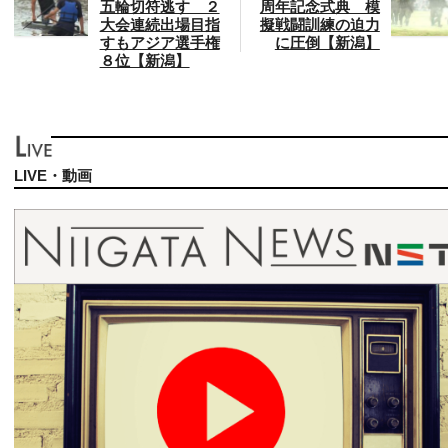
五輪切符逃す ２
周年記念式典 模
大会連続出場目指
擬戦闘訓練の迫力
すもアジア選手権
に圧倒【新潟】
８位【新潟】
LIVE・動画