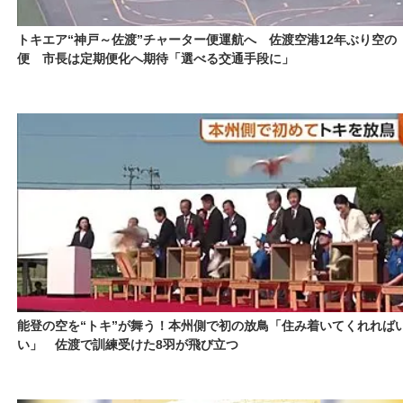
トキエア“神戸～佐渡”チャーター便運航へ 佐渡空港12年ぶり空の
便 市長は定期便化へ期待「選べる交通手段に」
能登の空を“トキ”が舞う！本州側で初の放鳥「住み着いてくれれば
い」 佐渡で訓練受けた8羽が飛び立つ