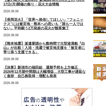
【夏の花火大会2026】新潟県内8月15日(土)から8月
17日(月)開催の祭り・花火大会情報
2026.08.08
【長岡花火】「世界へ発信してほしい」“フェニッ
クス”には被災地・熊本への思いも「誰も一人では
ない」平和願う2万発超の花火が観客魅了
2026.08.08
【熊本地震】派遣要請から数時間で大型浚渫船『白
山』が出航！入浴・洗濯で被災地支援を「被災者に
寄り添う支援できる」
2026.08.08
【決算】新潟市の福田組 通期予想を上方修正
2026年12月期中間期は大幅増益…大型工事が遅延な
く進捗 自己株取得・増配も発表
2026.08.08