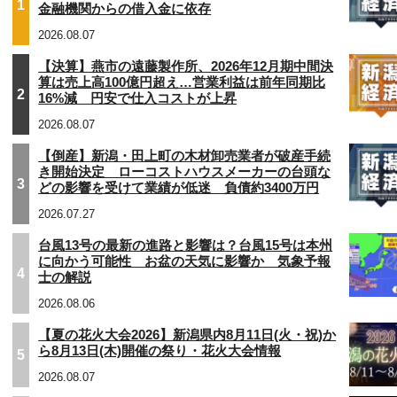
1
金融機関からの借入金に依存
2026.08.07
【決算】燕市の遠藤製作所、2026年12月期中間決
算は売上高100億円超え…営業利益は前年同期比
2
16%減 円安で仕入コストが上昇
2026.08.07
【倒産】新潟・田上町の木材卸売業者が破産手続
き開始決定 ローコストハウスメーカーの台頭な
3
どの影響を受けて業績が低迷 負債約3400万円
2026.07.27
台風13号の最新の進路と影響は？台風15号は本州
に向かう可能性 お盆の天気に影響か 気象予報
4
士の解説
2026.08.06
【夏の花火大会2026】新潟県内8月11日(火・祝)か
ら8月13日(木)開催の祭り・花火大会情報
5
2026.08.07