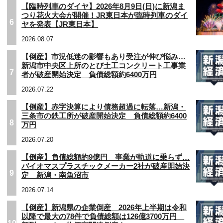
【臨時列車のダイヤ】2026年8月9日(日)に新潟ま
つり花火大会が開催！JR東日本が臨時列車のダイ
6
ヤを発表【JR東日本】
2026.08.07
【倒産】市況低迷の影響もあり受注が伸び悩み…
新潟市中央区上所のとび土工コンクリート工事業
7
者が破産開始決定 負債総額約6400万円
2026.07.22
【倒産】赤字決算により債務超過に転落…新潟・
三条市の鉄工所が破産開始決定 負債総額約6400
8
万円
2026.07.20
【倒産】負債総額約9億円 事業が軌道に乗らず…
バイオマスプラスチックメーカー2社が破産開始決
9
定 新潟・南魚沼市
2026.07.14
【倒産】新潟県の企業倒産 2026年上半期は令和
以降で最大の78件で負債総額は126億3700万円