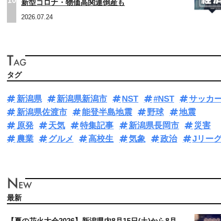
10
新型コロナ・物価高関連倒産も
2026.07.24
タグ
新潟県
新潟県新潟市
NST
#NST
サッカ
新潟県佐渡市
能登半島地震
野球
地震
原発
天気
特集記事
新潟県長岡市
災害
農業
グルメ
高校生
気象
政治
Jリー
最新