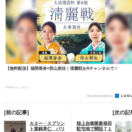
【無料配信】福間香奈×西山朋佳｜清麗戦をRチャンネルで！
PR(Rチャンネル)
Recommended by
[前の記事]
[次の記
カヌー・スプリン
陸上自衛隊新発田
ト當銘孝仁 パリ
駐屯地で開設７１