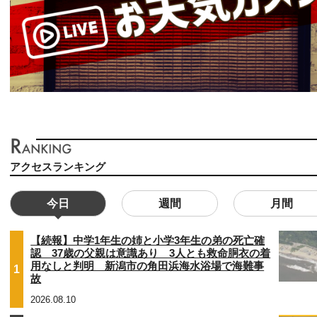
アクセスランキング
今日
週間
月間
【続報】中学1年生の姉と小学3年生の弟の死亡確
認 37歳の父親は意識あり 3人とも救命胴衣の着
用なしと判明 新潟市の角田浜海水浴場で海難事
1
故
2026.08.10