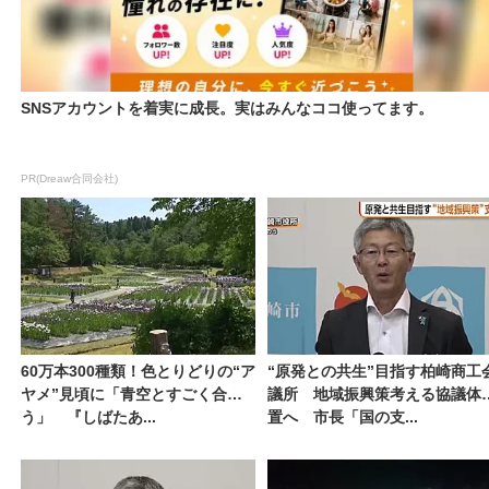
SNSアカウントを着実に成長。実はみんなココ使ってます。
PR(Dreaw合同会社)
60万本300種類！色とりどりの“ア
“原発との共生”目指す柏崎商工
ヤメ”見頃に「青空とすごく合
議所 地域振興策考える協議体
う」 『しばたあ...
置へ 市長「国の支...