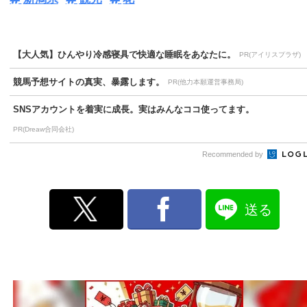
【大人気】ひんやり冷感寝具で快適な睡眠をあなたに。
PR(アイリスプラザ)
競馬予想サイトの真実、暴露します。
PR(他力本願運営事務局)
SNSアカウントを着実に成長。実はみんなココ使ってます。
PR(Dreaw合同会社)
Recommended by
送る