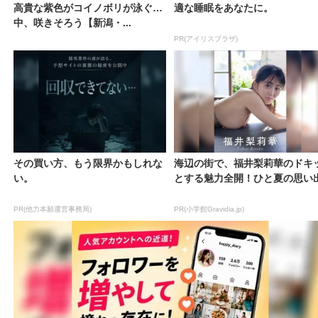
高貴な紫色がコイノボリが泳ぐ
適な睡眠をあなたに。
中、咲きそろう【新潟・...
PR(アイリスプラザ)
その買い方、もう限界かもしれな
海辺の街で、福井梨莉華のドキ
い。
とする魅力全開！ひと夏の思い
PR(他力本願運営事務局)
PR(小学館Gravidia.jp)