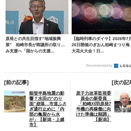
原発との共生目指す“地域振興
【臨時列車のダイヤ】2026年7
策” 柏崎市長が商議所の取り組
26日開催のぎおん柏崎まつり海
み支援へ「国からの支援...
大花火大会！日...
Recommended by
[前の記事]
[次の記
能登半島地震の影
原子力改革監視委
響？水田の“のり
員会の新委員
面”崩落…市道ふさ
「柏崎刈羽原発7
ぎ通行止めに「内
号機の再稼働に向
部の亀裂から水
けた準備は順調」
が」【新潟・上越
【新潟】
市】