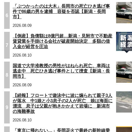
「ぶつかったのは大木」長岡市の死亡ひき逃げ事
件で86歳の男を逮捕 容疑を否認【新潟・長岡
6
市】
2026.08.09
【倒産】負債額は8億円超…新潟・見附市で不動産
賃貸業を手掛ける会社が破産開始決定 多額の借
7
入金が経営を圧迫
2026.08.10
国道で大学准教授の男性がはねられ死亡、車両は
逃走中 死亡ひき逃げ事件として捜査【新潟・長
8
岡市】
2026.08.09
【続報】フロートで遊泳中に波に煽られて親子3人
が落水 中1娘と小3息子の2人が死亡 娘は海面に
漂流 息子は父親が抱きかかえて岩場に 新潟市
9
の海難事故
2026.08.10
「東京に帰れない…」長岡花火で最終の新幹線乗