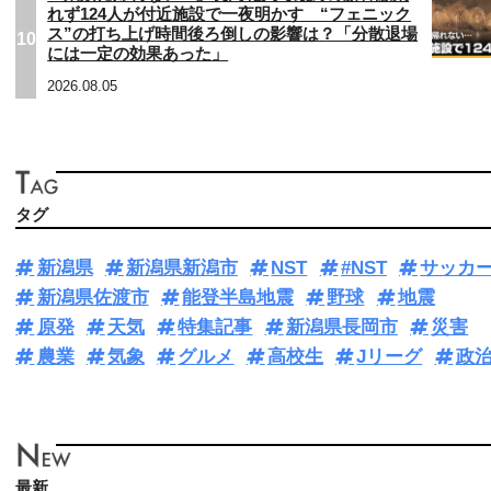
れず124人が付近施設で一夜明かす “フェニック
ス”の打ち上げ時間後ろ倒しの影響は？「分散退場
10
には一定の効果あった」
2026.08.05
タグ
新潟県
新潟県新潟市
NST
#NST
サッカ
新潟県佐渡市
能登半島地震
野球
地震
原発
天気
特集記事
新潟県長岡市
災害
農業
気象
グルメ
高校生
Jリーグ
政
最新