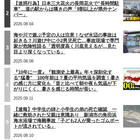
【迷惑行為】日本三大花火の長岡花火で“長時間駐
車”…道の駅からは嘆きの声「9割以上が県外ナン
2
バー」
2026.08.04
海や川で遊ぶ予定の人は注意！なぜ水辺の事故は
起きる？川遊び中に小2男児死亡…事故現場で専門
家が危険性語る「透明度高く川底見えるが…見た
3
目より深くなっている」
2025.08.08
『10年に一度』『観測史上最高』年々深刻化す
る“猛暑” 100年前は？夏の平均気温を調査！暑さ
の感じ方に変化も「昔と比べて朝や夜も気温が下
4
がりにくく、暑さを感じる時間が長い」
2025.09.11
【速報】中学生の姉と小学生の弟の死亡確認 一
緒に救助された父親は意識あり 新潟市の角田浜
海水浴場で海難事故「子ども2人が乗ったゴムボー
5
トが流されている」
2026.08.10