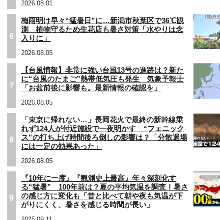
2026.08.01
梅雨明け早々“猛暑日”に…新潟市秋葉区で36℃観
測 植物守るため生花店も暑さ対策「水やりは念
6
入りに」
2026.08.05
【台風情報】非常に強い台風13号の進路は？新た
に“台風のたまご”熱帯低気圧も発生 気象予報士
7
「お盆前後に影響も。最新情報の確認を」
2026.08.05
「東京に帰れない…」長岡花火で最終の新幹線乗
れず124人が付近施設で一夜明かす “フェニック
ス”の打ち上げ時間後ろ倒しの影響は？「分散退場
8
には一定の効果あった」
2026.08.05
『10年に一度』『観測史上最高』年々深刻化す
る“猛暑” 100年前は？夏の平均気温を調査！暑さ
の感じ方に変化も「昔と比べて朝や夜も気温が下
9
がりにくく、暑さを感じる時間が長い」
2025.09.11