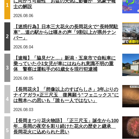
に向かう可能性 お盆の天気に影響か 気象予報
1
士の解説
2026.08.06
【迷惑行為】日本三大花火の長岡花火で“長時間駐
車”…道の駅からは嘆きの声「9割以上が県外ナン
2
バー」
2026.08.04
【速報】「脇見だと…」新潟・五泉市で自転車に
乗っていた小1女児が車にはねられ意識不明の重
3
体 警察は運転手の61歳女を現行犯逮捕
2026.08.05
【長岡花火】「想像以上のすばらしさ」3年ぶりの
ナイアガラ×正三尺玉 復興願う“フェニックス”に
4
は熊本への思いも「誰も一人ではない」
2026.08.03
【長岡まつり花火物語】「正三尺玉」誕生から100
年…長岡の夜空を彩り続けた花火の歴史と継承
5
長岡花火に込められた思い