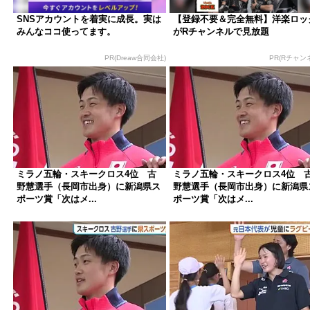
SNSアカウントを着実に成長。実は
【登録不要＆完全無料】洋楽ロッ
みんなココ使ってます。
がRチャンネルで見放題
PR(Dreaw合同会社)
PR(Rチャン
ミラノ五輪・スキークロス4位 古
ミラノ五輪・スキークロス4位 
野慧選手（長岡市出身）に新潟県ス
野慧選手（長岡市出身）に新潟県
ポーツ賞「次はメ...
ポーツ賞「次はメ...