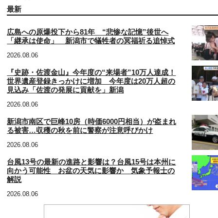
最新
広島への原爆投下から81年 “悲惨な記憶”後世へ
「継承は使命」 新潟市で犠牲者の冥福祈る追悼式
2026.08.06
『史跡・佐渡金山』今年度の“来場者”10万人達成！
世界遺産登録きっかけに増加 今年度は20万人超の
見込み「佐渡の発展に貢献を」新潟
2026.08.06
新潟市南区で巨峰10房（時価6000円相当）が盗まれ
る被害…収穫の秋を前に警察が注意呼びかけ
2026.08.06
台風13号の最新の進路と影響は？台風15号は本州に
向かう可能性 お盆の天気に影響か 気象予報士の
解説
2026.08.06