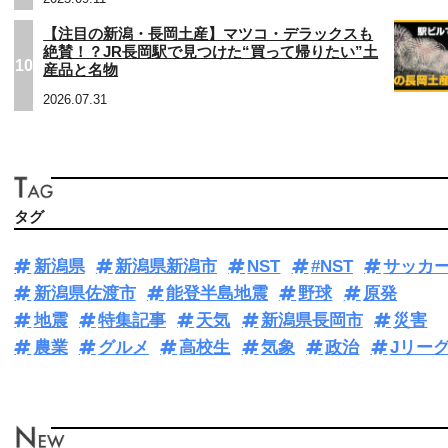
【注目の新潟・長岡土産】マツコ・デラックスも
絶賛！？JR長岡駅で見つけた“買って帰りたい”土
10
産品と名物
2026.07.31
タグ
新潟県
新潟県新潟市
NST
#NST
サッカ
新潟県佐渡市
能登半島地震
野球
原発
地震
特集記事
天気
新潟県長岡市
災害
農業
グルメ
高校生
気象
政治
Jリー