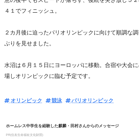
意の後半でもスピードが落ちず、後続を突き放し５２
４１でフィニッシュ。
２カ月後に迫ったパリオリンピックに向けて順調な調
ぶりを見せました。
水沼は６月１５日にヨーロッパに移動。合宿や大会に
場しオリンピックに臨む予定です。
オリンピック
競泳
パリオリンピック
ホームレス中学生を経験した麒麟・田村さんからのメッセージ
PR(住友生命福祉文化財団)