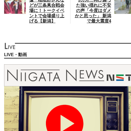
どが三条凧合戦会
た強い揺れに不安
場に！トークイベ
の声「今度はダメ
ントで会場盛り上
かと思った」 新潟
げる【新潟】
で最大震度4
LIVE・動画