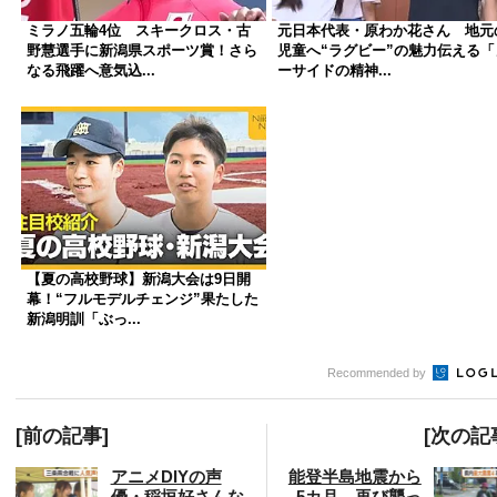
ミラノ五輪4位 スキークロス・古
元日本代表・原わか花さん 地元
野慧選手に新潟県スポーツ賞！さら
児童へ“ラグビー”の魅力伝える「
なる飛躍へ意気込...
ーサイドの精神...
【夏の高校野球】新潟大会は9日開
幕！“フルモデルチェンジ”果たした
新潟明訓「ぶっ...
Recommended by
[前の記事]
[次の記
アニメDIYの声
能登半島地震から
優・稲垣好さんな
5カ月…再び襲っ