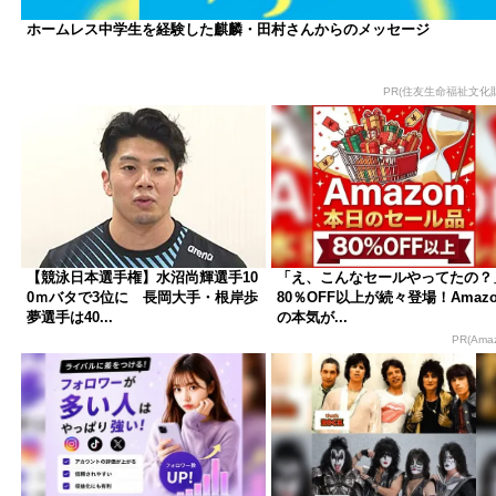
ホームレス中学生を経験した麒麟・田村さんからのメッセージ
PR(住友生命福祉文化
【競泳日本選手権】水沼尚輝選手10
「え、こんなセールやってたの？
0ｍバタで3位に 長岡大手・根岸歩
80％OFF以上が続々登場！Amazo
夢選手は40...
の本気が...
PR(Ama