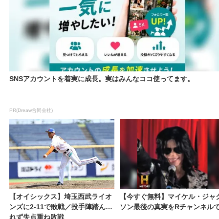
SNSアカウントを着実に成長。実はみんなココ使ってます。
PR(Dreaw合同会社)
【オイシックス】埼玉西武ライオ
【今すぐ無料】マイケル・ジャ
ンズに2‐11で敗戦／投手陣踏ん張
ソン最後の真実をRチャンネル
れず失点重ね敗戦