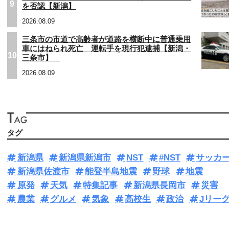
9
を否認【新潟】
2026.08.09
三条市の市道で高齢者が道路を横断中に普通乗用
車にはねられ死亡 運転手を現行犯逮捕【新潟・
10
三条市】
2026.08.09
タグ
新潟県
新潟県新潟市
NST
#NST
サッカ
新潟県佐渡市
能登半島地震
野球
地震
原発
天気
特集記事
新潟県長岡市
災害
農業
グルメ
気象
高校生
政治
Jリー