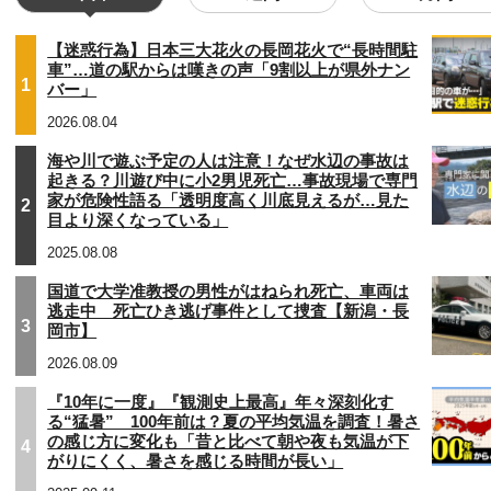
【迷惑行為】日本三大花火の長岡花火で“長時間駐
車”…道の駅からは嘆きの声「9割以上が県外ナン
1
バー」
2026.08.04
海や川で遊ぶ予定の人は注意！なぜ水辺の事故は
起きる？川遊び中に小2男児死亡…事故現場で専門
家が危険性語る「透明度高く川底見えるが…見た
2
目より深くなっている」
2025.08.08
国道で大学准教授の男性がはねられ死亡、車両は
逃走中 死亡ひき逃げ事件として捜査【新潟・長
3
岡市】
2026.08.09
『10年に一度』『観測史上最高』年々深刻化す
る“猛暑” 100年前は？夏の平均気温を調査！暑さ
の感じ方に変化も「昔と比べて朝や夜も気温が下
4
がりにくく、暑さを感じる時間が長い」