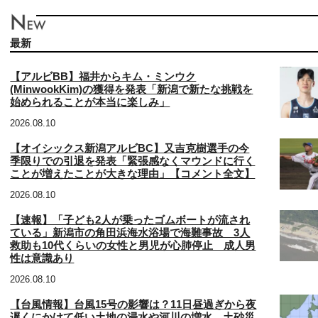
最新
【アルビBB】福井からキム・ミンウク
(MinwookKim)の獲得を発表「新潟で新たな挑戦を
始められることが本当に楽しみ」
2026.08.10
【オイシックス新潟アルビBC】又吉克樹選手の今
季限りでの引退を発表「緊張感なくマウンドに行く
ことが増えたことが大きな理由」【コメント全文】
2026.08.10
【速報】「子ども2人が乗ったゴムボートが流され
ている」新潟市の角田浜海水浴場で海難事故 3人
救助も10代くらいの女性と男児が心肺停止 成人男
性は意識あり
2026.08.10
【台風情報】台風15号の影響は？11日昼過ぎから夜
遅くにかけて低い土地の浸水や河川の増水、土砂災