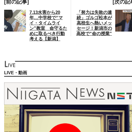
[前の記事]
[次の記
7.13水害から20
「努力は失敗の連
年…中学校で“マ
続」ゴルゴ松本が
イ・タイムライ
高校生へ熱いメッ
ン”教室 命守るた
セージ！新潟市の
めに取るべき行動
高校で“命の授業”
考える【新潟】
LIVE・動画