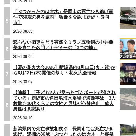
2025.09.11
「ぶつかったのは大木」長岡市の死亡ひき逃げ事
件で86歳の男を逮捕 容疑を否認【新潟・長岡
5
市】
2026.08.09
怒らない指導をどう実践？ミラノ五輪銅の中井亜
美を育てた名門アカデミーの「3つの軸」
6
2026.08.09
【夏の花火大会2026】新潟県内8月11日(火・祝)か
ら8月13日(木)開催の祭り・花火大会情報
7
2026.08.07
【速報】「子ども2人が乗ったゴムボートが流され
ている」新潟市の角田浜海水浴場で海難事故 3人
救助も10代くらいの女性と男児が心肺停止 成人
8
男性は意識あり
2026.08.10
新潟県内で死亡事故相次ぐ 長岡市では死亡ひき
逃げ、逮捕の86歳「ぶつかったのは大木」と容疑