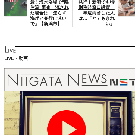
意！海水浴場で“離
発行！新潟でも特
岸流”調査 流され
別臨時窓口設置
た場合は「焦らず
早速両替した人
海岸と並行に泳い
は…「とてもきれ
で」【新潟市】
い」
LIVE・動画