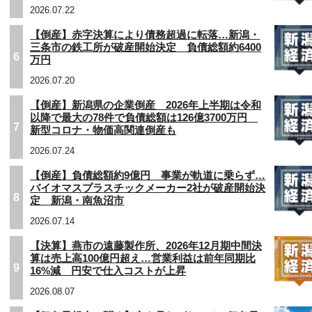
2026.07.22
【倒産】赤字決算により債務超過に転落…新潟・
三条市の鉄工所が破産開始決定 負債総額約6400
6
万円
2026.07.20
【倒産】新潟県の企業倒産 2026年上半期は令和
以降で最大の78件で負債総額は126億3700万円
7
新型コロナ・物価高関連倒産も
2026.07.24
【倒産】負債総額約9億円 事業が軌道に乗らず…
バイオマスプラスチックメーカー2社が破産開始決
8
定 新潟・南魚沼市
2026.07.14
【決算】燕市の遠藤製作所、2026年12月期中間決
算は売上高100億円超え…営業利益は前年同期比
9
16%減 円安で仕入コストが上昇
2026.08.07