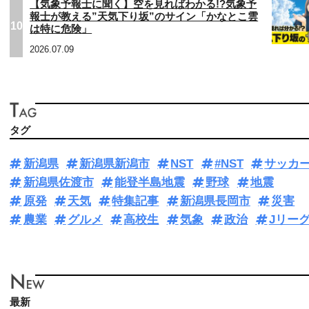
【気象予報士に聞く】空を見ればわかる!?気象予
報士が教える”天気下り坂”のサイン「かなとこ雲
10
は特に危険」
2026.07.09
タグ
新潟県
新潟県新潟市
NST
#NST
サッカ
新潟県佐渡市
能登半島地震
野球
地震
原発
天気
特集記事
新潟県長岡市
災害
農業
グルメ
高校生
気象
政治
Jリー
最新