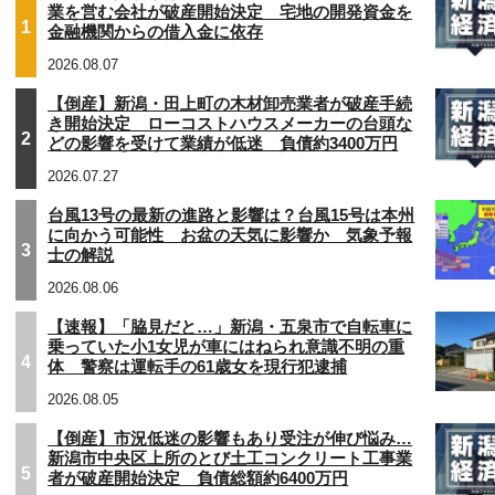
業を営む会社が破産開始決定 宅地の開発資金を
1
金融機関からの借入金に依存
2026.08.07
【倒産】新潟・田上町の木材卸売業者が破産手続
き開始決定 ローコストハウスメーカーの台頭な
2
どの影響を受けて業績が低迷 負債約3400万円
2026.07.27
台風13号の最新の進路と影響は？台風15号は本州
に向かう可能性 お盆の天気に影響か 気象予報
3
士の解説
2026.08.06
【速報】「脇見だと…」新潟・五泉市で自転車に
乗っていた小1女児が車にはねられ意識不明の重
4
体 警察は運転手の61歳女を現行犯逮捕
2026.08.05
【倒産】市況低迷の影響もあり受注が伸び悩み…
新潟市中央区上所のとび土工コンクリート工事業
5
者が破産開始決定 負債総額約6400万円