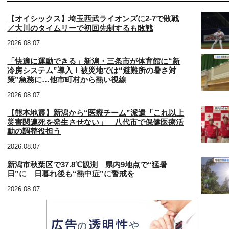
【オイシックス】埼玉西武ライオンズに2-7で敗戦
／大川のタイムリーで初回先制するも敗戦
2026.08.07
「快適に運動できる」新潟・三条市が体育館に“新
冷房システム”導入！被災地では“避難所の暑さ対
策”急務に…他市町村から熱い視線
2026.08.07
【熊本地震】新潟から“医療チーム”派遣「これ以上
災害関連死を発生させない」 八代市で保健医療活
動の調整役担う
2026.08.07
新潟市秋葉区で37.8℃観測 県内9地点で“猛暑
日”に 日暮れ後も“熱中症”に警戒を
2026.08.07