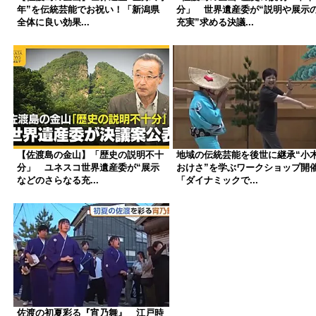
年”を伝統芸能でお祝い！「新潟県
分」 世界遺産委が“説明や展示
全体に良い効果...
充実”求める決議...
【佐渡島の金山】「歴史の説明不十
地域の伝統芸能を後世に継承“小
分」 ユネスコ世界遺産委が“展示
おけさ”を学ぶワークショップ開
などのさらなる充...
「ダイナミックで...
佐渡の初夏彩る『宵乃舞』 江戸時