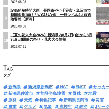
2026.08.08
記録的短時間大雨 長岡市や小千谷市・魚沼市で
時間雨量100ミリの猛烈な雨 一時レベル4大雨危
9
険警報【新潟】
2026.08.08
【夏の花火大会2026】新潟県内8月7日(金)から8月
9日(日)開催の祭り・花火大会情報
10
2026.07.31
タグ
新潟県
新潟県新潟市
NST
#NST
サッカ
新潟県佐渡市
能登半島地震
野球
地震
原発
天気
特集記事
新潟県長岡市
災害
農業
グルメ
気象
高校生
政治
Jリー