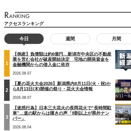
アクセスランキング
今日
週間
月間
【倒産】負債額は約6億円…新潟市中央区の不動産
業を営む会社が破産開始決定 宅地の開発資金を
1
金融機関からの借入金に依存
2026.08.07
【夏の花火大会2026】新潟県内8月11日(火・祝)か
ら8月13日(木)開催の祭り・花火大会情報
2
2026.08.07
【迷惑行為】日本三大花火の長岡花火で“長時間駐
車”…道の駅からは嘆きの声「9割以上が県外ナン
3
バー」
2026.08.04