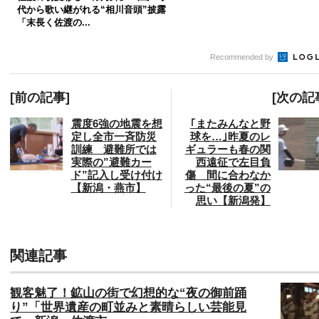
代から歌い継がれる“相川音頭”披露
「末長く佐渡の...
Recommended by
[前の記事]
[次の記
震度6強の地震を想
｢またみんなと野
定し全市一斉防災
球を…｣昨夏のレ
訓練 避難所では
ギュラーも春の関
実際の”避難カー
西遠征で左目負
ド”記入し受け付け
傷 間に合わなか
【新潟・燕市】
った“最後の夏”の
思い【新潟発】
関連記事
観客魅了！鉱山の街で幻想的な“夜の御前踊
り”「世界遺産の町並みと素晴らしい芸能見