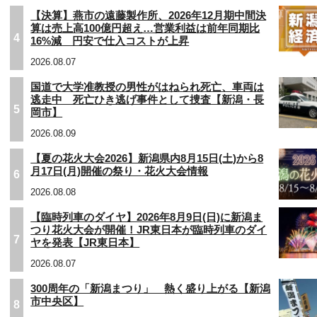
【決算】燕市の遠藤製作所、2026年12月期中間決
算は売上高100億円超え…営業利益は前年同期比
4
16%減 円安で仕入コストが上昇
2026.08.07
国道で大学准教授の男性がはねられ死亡、車両は
逃走中 死亡ひき逃げ事件として捜査【新潟・長
5
岡市】
2026.08.09
【夏の花火大会2026】新潟県内8月15日(土)から8
月17日(月)開催の祭り・花火大会情報
6
2026.08.08
【臨時列車のダイヤ】2026年8月9日(日)に新潟ま
つり花火大会が開催！JR東日本が臨時列車のダイ
7
ヤを発表【JR東日本】
2026.08.07
300周年の「新潟まつり」 熱く盛り上がる【新潟
市中央区】
8