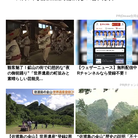
PR(Dreaw合同
観客魅了！鉱山の街で幻想的な“夜
【ウェザーニュース】無料配信中
の御前踊り”「世界遺産の町並みと
Rチャンネルなら登録不要！
素晴らしい芸能見...
PR(Rチャン
【佐渡島の金山】世界遺産“登録2周
“佐渡島の金山”歴史の説明「不十