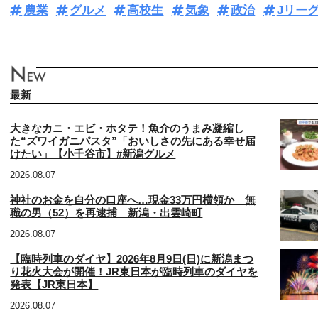
農業
グルメ
高校生
気象
政治
Jリー
最新
大きなカニ・エビ・ホタテ！魚介のうまみ凝縮し
た“ズワイガニパスタ”「おいしさの先にある幸せ届
けたい」【小千谷市】#新潟グルメ
2026.08.07
神社のお金を自分の口座へ…現金33万円横領か 無
職の男（52）を再逮捕 新潟・出雲崎町
2026.08.07
【臨時列車のダイヤ】2026年8月9日(日)に新潟まつ
り花火大会が開催！JR東日本が臨時列車のダイヤを
発表【JR東日本】
2026.08.07