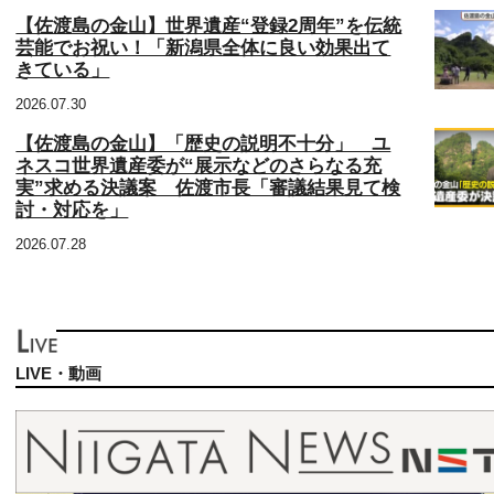
【佐渡島の金山】世界遺産“登録2周年”を伝統
芸能でお祝い！「新潟県全体に良い効果出て
きている」
2026.07.30
【佐渡島の金山】「歴史の説明不十分」 ユ
ネスコ世界遺産委が“展示などのさらなる充
実”求める決議案 佐渡市長「審議結果見て検
討・対応を」
2026.07.28
LIVE・動画