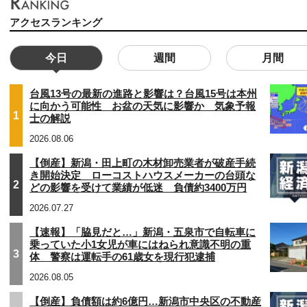
アクセスランキング
今日
週間
月間
台風13号の最新の進路と影響は？台風15号は本州
に向かう可能性 お盆の天気に影響か 気象予報
1
士の解説
2026.08.06
【倒産】新潟・田上町の木材卸売業者が破産手続
き開始決定 ローコストハウスメーカーの台頭な
2
どの影響を受けて業績が低迷 負債約3400万円
2026.07.27
【速報】「脇見だと…」新潟・五泉市で自転車に
乗っていた小1女児が車にはねられ意識不明の重
3
体 警察は運転手の61歳女を現行犯逮捕
2026.08.05
【倒産】負債額は約6億円…新潟市中央区の不動産