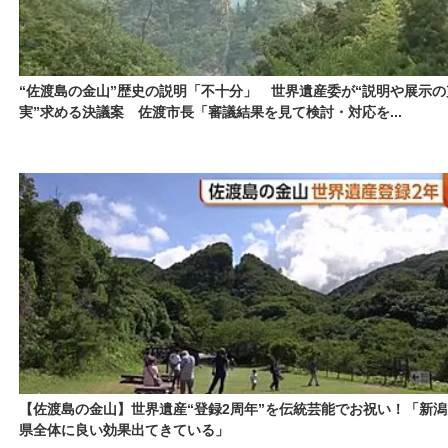
“佐渡島の金山”歴史の説明「不十分」 世界遺産委が“説明や展示の
実”求める決議案 佐渡市長「審議結果を見て検討・対応を...
【佐渡島の金山】世界遺産“登録2周年”を伝統芸能でお祝い！「新潟
県全体に良い効果出てきている」