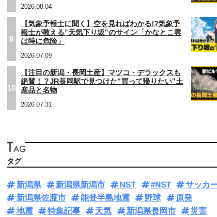
2026.08.04
【気象予報士に聞く】空を見ればわかる!?気象予
報士が教える”天気下り坂”のサイン「かなとこ雲
9
は特に危険」
2026.07.09
【注目の新潟・長岡土産】マツコ・デラックスも
絶賛！？JR長岡駅で見つけた“買って帰りたい”土
10
産品と名物
2026.07.31
タグ
新潟県
新潟県新潟市
NST
#NST
サッカ
新潟県佐渡市
能登半島地震
野球
原発
地震
特集記事
天気
新潟県長岡市
災害