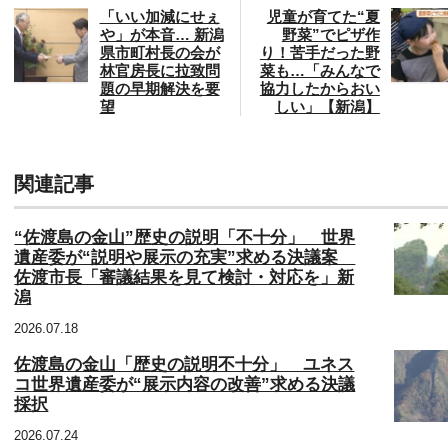
「いい加減にせぇ
児童が育てた“夏
や」が本音… 新潟
野菜”でピザ作
県市町村長の会が
り！苦手だった野
林官房長に拉致問
菜も…「みんなで
題の早期解決を要
協力したからおい
望
しい」【新潟】
関連記事
“佐渡島の金山”歴史の説明「不十分」 世界
遺産委が“説明や展示の充実”求める決議案
佐渡市長「審議結果を見て検討・対応を」新
潟
2026.07.18
佐渡島の金山「歴史の説明不十分」 ユネス
コ世界遺産委が“展示内容の改善”求める決議
採択
2026.07.24