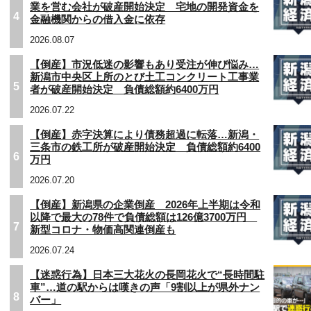
業を営む会社が破産開始決定 宅地の開発資金を
4
金融機関からの借入金に依存
2026.08.07
【倒産】市況低迷の影響もあり受注が伸び悩み…
新潟市中央区上所のとび土工コンクリート工事業
5
者が破産開始決定 負債総額約6400万円
2026.07.22
【倒産】赤字決算により債務超過に転落…新潟・
三条市の鉄工所が破産開始決定 負債総額約6400
6
万円
2026.07.20
【倒産】新潟県の企業倒産 2026年上半期は令和
以降で最大の78件で負債総額は126億3700万円
7
新型コロナ・物価高関連倒産も
2026.07.24
【迷惑行為】日本三大花火の長岡花火で“長時間駐
車”…道の駅からは嘆きの声「9割以上が県外ナン
8
バー」