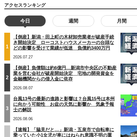
アクセスランキング
今日
週間
月間
【倒産】新潟・田上町の木材卸売業者が破産手続
き開始決定 ローコストハウスメーカーの台頭な
1
どの影響を受けて業績が低迷 負債約3400万円
2026.07.27
【倒産】負債額は約6億円…新潟市中央区の不動産
業を営む会社が破産開始決定 宅地の開発資金を
2
金融機関からの借入金に依存
2026.08.07
台風13号の最新の進路と影響は？台風15号は本州
に向かう可能性 お盆の天気に影響か 気象予報
3
士の解説
2026.08.06
【速報】「脇見だと…」新潟・五泉市で自転車に
乗っていた小1女児が車にはねられ意識不明の重