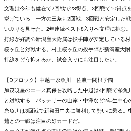
文理は今年も健在で2回戦で23得点。3回戦で10得点
挙げている。一方の三条も2回戦、3回戦と安定した
いぶりを見せた。2年連続ベスト8入りへ文理に挑む
打線が好調の新潟産大附属は投手陣が安定している村
桜ヶ丘と対戦する。村上桜ヶ丘の投手陣が新潟産大附
打線をどう抑えるか、試合入りにも注目したい。
【Dブロック】中越ー糸魚川 佐渡ー関根学園
加茂暁星のエース真保を攻略した中越は4回戦で糸魚
と対戦する。バッテリーの山岸・中澤など2年生中心
糸魚川は3回戦で新発田中央に勝利して勢いに乗る。
越との一戦は注目の好カードだ。