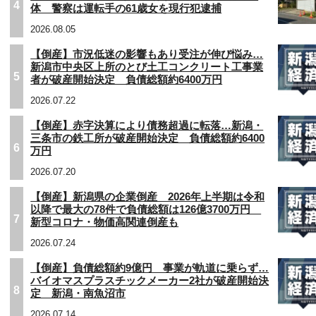
4
体 警察は運転手の61歳女を現行犯逮捕
2026.08.05
【倒産】市況低迷の影響もあり受注が伸び悩み…
新潟市中央区上所のとび土工コンクリート工事業
5
者が破産開始決定 負債総額約6400万円
2026.07.22
【倒産】赤字決算により債務超過に転落…新潟・
三条市の鉄工所が破産開始決定 負債総額約6400
6
万円
2026.07.20
【倒産】新潟県の企業倒産 2026年上半期は令和
以降で最大の78件で負債総額は126億3700万円
7
新型コロナ・物価高関連倒産も
2026.07.24
【倒産】負債総額約9億円 事業が軌道に乗らず…
バイオマスプラスチックメーカー2社が破産開始決
8
定 新潟・南魚沼市
2026.07.14