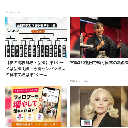
PR(arrows)
【夏の高校野球・新潟】第1シー
官民370兆円で動く日本の新産
ドは新潟明訓 今春センバツ出場
の日本文理は第4シー...
PR(Blue Lab)