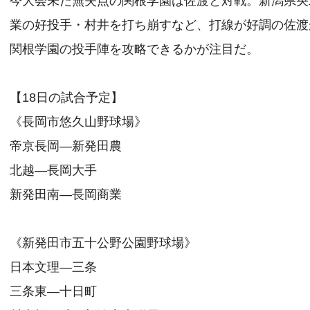
今大会未だ無失点の関根学園は佐渡と対戦。新潟県央
業の好投手・村井を打ち崩すなど、打線が好調の佐渡
関根学園の投手陣を攻略できるかが注目だ。
【18日の試合予定】
《長岡市悠久山野球場》
帝京長岡―新発田農
北越―長岡大手
新発田南―長岡商業
《新発田市五十公野公園野球場》
日本文理―三条
三条東―十日町