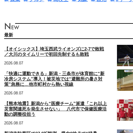
最新
【オイシックス】埼玉西武ライオンズに2-7で敗戦
／大川のタイムリーで初回先制するも敗戦
2026.08.07
「快適に運動できる」新潟・三条市が体育館に“新
冷房システム”導入！被災地では“避難所の暑さ対
策”急務に…他市町村から熱い視線
2026.08.07
【熊本地震】新潟から“医療チーム”派遣「これ以上
災害関連死を発生させない」 八代市で保健医療活
動の調整役担う
2026.08.07