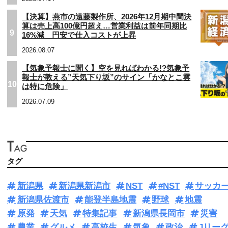
【決算】燕市の遠藤製作所、2026年12月期中間決
算は売上高100億円超え…営業利益は前年同期比
9
16%減 円安で仕入コストが上昇
2026.08.07
【気象予報士に聞く】空を見ればわかる!?気象予
報士が教える”天気下り坂”のサイン「かなとこ雲
10
は特に危険」
2026.07.09
タグ
新潟県
新潟県新潟市
NST
#NST
サッカ
新潟県佐渡市
能登半島地震
野球
地震
原発
天気
特集記事
新潟県長岡市
災害
農業
グルメ
高校生
気象
政治
Jリー