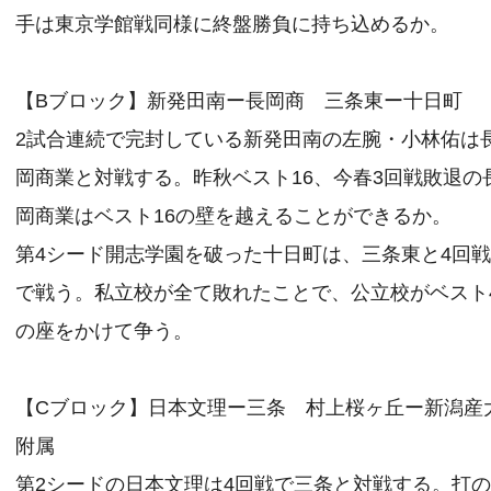
手は東京学館戦同様に終盤勝負に持ち込めるか。
【Bブロック】新発田南ー長岡商 三条東ー十日町
2試合連続で完封している新発田南の左腕・小林佑は
岡商業と対戦する。昨秋ベスト16、今春3回戦敗退の
岡商業はベスト16の壁を越えることができるか。
第4シード開志学園を破った十日町は、三条東と4回
で戦う。私立校が全て敗れたことで、公立校がベスト
の座をかけて争う。
【Cブロック】日本文理ー三条 村上桜ヶ丘ー新潟産
附属
第2シードの日本文理は4回戦で三条と対戦する。打