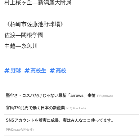
村上桜ヶ丘―新潟産大附属
《柏崎市佐藤池野球場》
佐渡―関根学園
中越―糸魚川
野球
高校生
高校
堅牢さ・コスパだけじゃない最新「arrows」事情
PR(arrows)
官民370兆円で動く日本の新産業
PR(Blue Lab)
SNSアカウントを着実に成長。実はみんなココ使ってます。
PR(Dreaw合同会社)