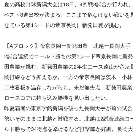
夏の高校野球新潟大会は18日、4回戦8試合が行われ
ベスト8進出校が決まる。ここまで危なげない戦いを
せている第1シードの帝京長岡に新発田農が挑む。
【Aブロック】帝京長岡ー新発田農 北越ー長岡大手
2試合連続でコールド勝ちの第1シード帝京長岡に新
田農業が挑む。新発田農業の2年生エース遠山が帝京
岡打線をどう抑えるか。一方の帝京長岡は茨木・小林
二枚看板を温存しながらも、未だ無失点。新発田農業
ロースコアに持ち込み勝機を見い出したい。
昨夏覇者の東京学館新潟を破った長岡大手が前の試合
勢いそのままに北越と対戦する。北越は2試合連続コ
ルド勝ちで34得点を挙げるなど打撃陣が好調。長岡