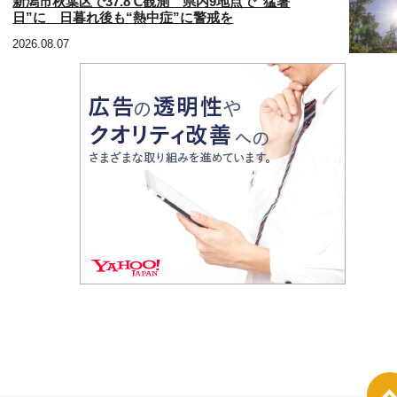
新潟市秋葉区で37.8℃観測 県内9地点で“猛暑
日”に 日暮れ後も“熱中症”に警戒を
2026.08.07