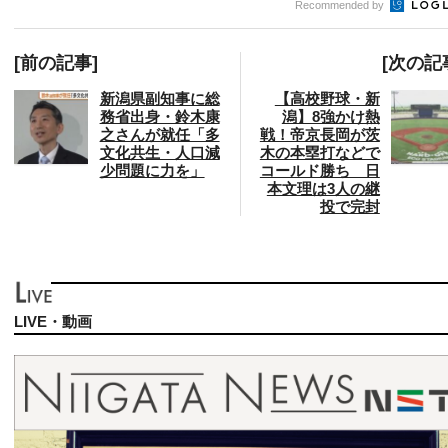
Recommended by
[前の記事]
[次の記
新潟県副知事に総
【高校野球・新
務省出身・鈴木康
潟】8強かけ熱
之さんが就任「多
戦！帝京長岡が茨
文化共生・人口減
木の本塁打などで
少問題に力を」
コールド勝ち 日
本文理は3人の継
投で完封
LIVE・動画