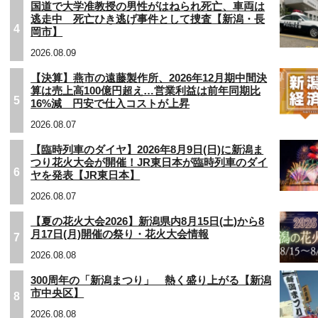
国道で大学准教授の男性がはねられ死亡、車両は
逃走中 死亡ひき逃げ事件として捜査【新潟・長
4
岡市】
2026.08.09
【決算】燕市の遠藤製作所、2026年12月期中間決
算は売上高100億円超え…営業利益は前年同期比
5
16%減 円安で仕入コストが上昇
2026.08.07
【臨時列車のダイヤ】2026年8月9日(日)に新潟ま
つり花火大会が開催！JR東日本が臨時列車のダイ
6
ヤを発表【JR東日本】
2026.08.07
【夏の花火大会2026】新潟県内8月15日(土)から8
月17日(月)開催の祭り・花火大会情報
7
2026.08.08
300周年の「新潟まつり」 熱く盛り上がる【新潟
市中央区】
8
2026.08.08