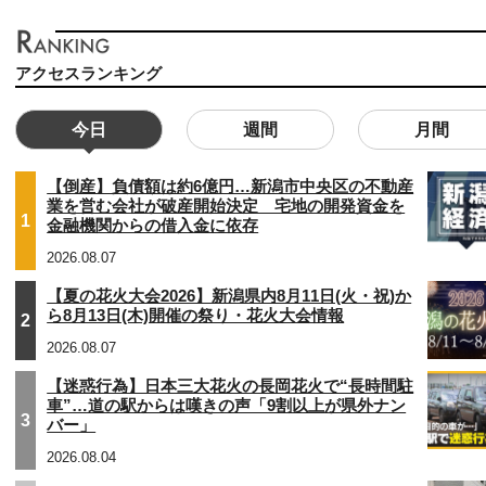
アクセスランキング
今日
週間
月間
【倒産】負債額は約6億円…新潟市中央区の不動産
業を営む会社が破産開始決定 宅地の開発資金を
1
金融機関からの借入金に依存
2026.08.07
【夏の花火大会2026】新潟県内8月11日(火・祝)か
ら8月13日(木)開催の祭り・花火大会情報
2
2026.08.07
【迷惑行為】日本三大花火の長岡花火で“長時間駐
車”…道の駅からは嘆きの声「9割以上が県外ナン
3
バー」
2026.08.04