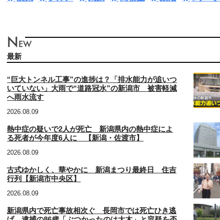
最新
“巨大トンネル工事”の進捗は？「排水能力が追いつ
いていない」大雨で“道路冠水”の新潟市 被害軽減
へ雨水流す
2026.08.09
熱中症の疑いで2人が死亡 新潟県内の熱中症によ
る死者が今年度6人に 【新潟・佐渡市】
2026.08.09
古式ゆかしく、華やかに 新潟まつり最終日 住吉
行列【新潟市中央区】
2026.08.09
新潟県内で死亡事故相次ぐ 長岡市では死亡ひき逃
げ、逮捕の86歳「ぶつかったのは大木」と容疑を否