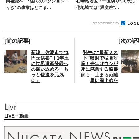
向確認へ “住民のアクションあ
む寺尾地区「一区切りついた
りき”の事業はどこま...
他地域では“温度差”...
Recommended by
[前の記事]
[次の記
新潟・佐渡市で“1
乳牛に“最新ミス
円玉供養”！1年玉
ト”噴射で猛暑対
に世界遺産登録へ
策！去年はウシが
の願い込める「も
死に廃業する酪農
っと佐渡を元気
家も…止まらぬ離
に」
農に歯止めを
LIVE・動画