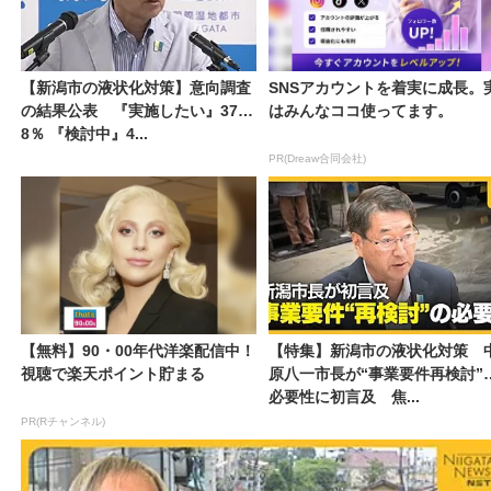
【新潟市の液状化対策】意向調査
SNSアカウントを着実に成長。
の結果公表 『実施したい』37.
はみんなココ使ってます。
8％ 『検討中』4...
PR(Dreaw合同会社)
【無料】90・00年代洋楽配信中！
【特集】新潟市の液状化対策 
視聴で楽天ポイント貯まる
原八一市長が“事業要件再検討”
必要性に初言及 焦...
PR(Rチャンネル)