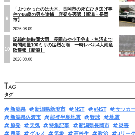
「ぶつかったのは大木」長岡市の死亡ひき逃げ事
件で86歳の男を逮捕 容疑を否認【新潟・長岡
9
市】
2026.08.09
記録的短時間大雨 長岡市や小千谷市・魚沼市で
時間雨量100ミリの猛烈な雨 一時レベル4大雨危
10
険警報【新潟】
2026.08.08
タグ
新潟県
新潟県新潟市
NST
#NST
サッカ
新潟県佐渡市
能登半島地震
野球
地震
原発
天気
特集記事
新潟県長岡市
災害
農業
グルメ
気象
高校生
政治
Jリー