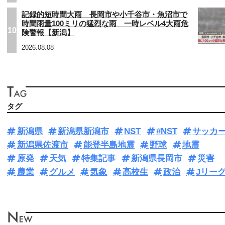
記録的短時間大雨 長岡市や小千谷市・魚沼市で
時間雨量100ミリの猛烈な雨 一時レベル4大雨危
10
険警報【新潟】
2026.08.08
タグ
新潟県
新潟県新潟市
NST
#NST
サッカ
新潟県佐渡市
能登半島地震
野球
地震
原発
天気
特集記事
新潟県長岡市
災害
農業
グルメ
気象
高校生
政治
Jリー