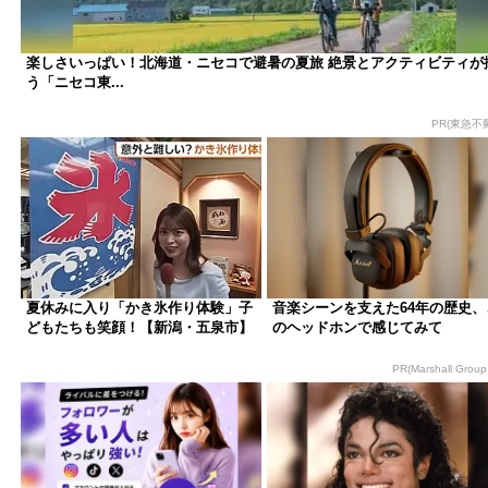
楽しさいっぱい！北海道・ニセコで避暑の夏旅 絶景とアクティビティが
う「ニセコ東...
PR(東急不
夏休みに入り「かき氷作り体験」子
音楽シーンを支えた64年の歴史、
どもたちも笑顔！【新潟・五泉市】
のヘッドホンで感じてみて
PR(Marshall Group