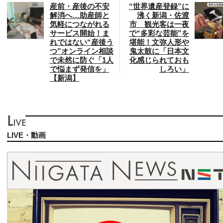
産前・産後の不安
“世界遺産登録”に
解消へ…助産師と
沸く新潟・佐渡
気軽につながれる
市 観光客は一夜
サービス開始！ま
で“多彩な芸能”を
れではない“産後う
堪能！文弥人形や
つ”オンライン相談
鬼太鼓に「日本文
で未然に防ぐ「1人
化感じられておも
で悩まず発信を」
しろい」
【新潟】
LIVE・動画