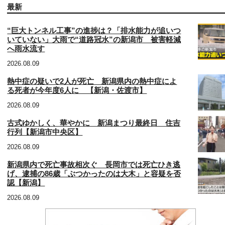
最新
“巨大トンネル工事”の進捗は？「排水能力が追いつ
いていない」大雨で“道路冠水”の新潟市 被害軽減
へ雨水流す
2026.08.09
熱中症の疑いで2人が死亡 新潟県内の熱中症によ
る死者が今年度6人に 【新潟・佐渡市】
2026.08.09
古式ゆかしく、華やかに 新潟まつり最終日 住吉
行列【新潟市中央区】
2026.08.09
新潟県内で死亡事故相次ぐ 長岡市では死亡ひき逃
げ、逮捕の86歳「ぶつかったのは大木」と容疑を否
認【新潟】
2026.08.09