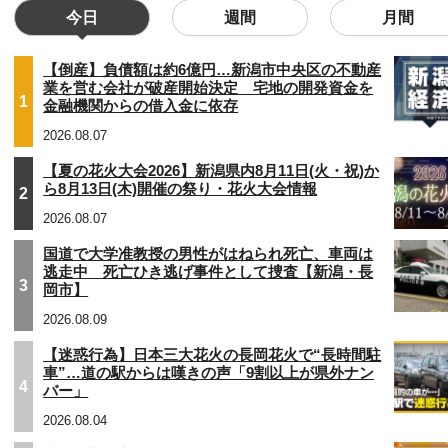
今日
週間
月間
【倒産】負債額は約6億円…新潟市中央区の不動産
業を営む会社が破産開始決定 宅地の開発資金を
1
金融機関からの借入金に依存
2026.08.07
【夏の花火大会2026】新潟県内8月11日(火・祝)か
ら8月13日(木)開催の祭り・花火大会情報
2
2026.08.07
国道で大学准教授の男性がはねられ死亡、車両は
逃走中 死亡ひき逃げ事件として捜査【新潟・長
3
岡市】
2026.08.09
【迷惑行為】日本三大花火の長岡花火で“長時間駐
車”…道の駅からは嘆きの声「9割以上が県外ナン
4
バー」
2026.08.04