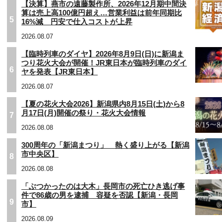
【決算】燕市の遠藤製作所、2026年12月期中間決
算は売上高100億円超え…営業利益は前年同期比
5
16%減 円安で仕入コストが上昇
2026.08.07
【臨時列車のダイヤ】2026年8月9日(日)に新潟ま
つり花火大会が開催！JR東日本が臨時列車のダイ
6
ヤを発表【JR東日本】
2026.08.07
【夏の花火大会2026】新潟県内8月15日(土)から8
月17日(月)開催の祭り・花火大会情報
7
2026.08.08
300周年の「新潟まつり」 熱く盛り上がる【新潟
市中央区】
8
2026.08.08
「ぶつかったのは大木」長岡市の死亡ひき逃げ事
件で86歳の男を逮捕 容疑を否認【新潟・長岡
9
市】
2026.08.09