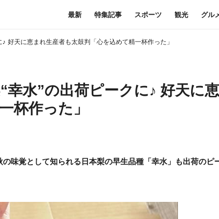
最新
特集記事
スポーツ
観光
グル
に♪ 好天に恵まれ生産者も太鼓判「心を込めて精一杯作った」
幸水”の出荷ピークに♪ 好天に
一杯作った」
秋の味覚として知られる日本梨の早生品種「幸水」も出荷のピ