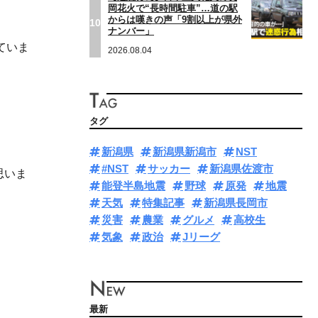
岡花火で“長時間駐車”…道の駅
からは嘆きの声「9割以上が県外
10
ナンバー」
ていま
2026.08.04
タグ
新潟県
新潟県新潟市
NST
#NST
サッカー
新潟県佐渡市
思いま
能登半島地震
野球
原発
地震
天気
特集記事
新潟県長岡市
災害
農業
グルメ
高校生
気象
政治
Jリーグ
最新