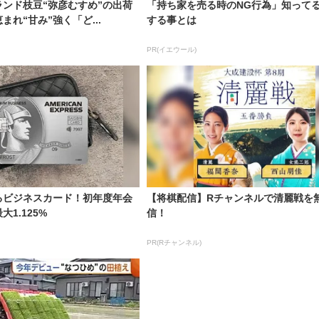
ンド枝豆“弥彦むすめ”の出荷
「持ち家を売る時のNG行為」知って
れ“甘み”強く「ど...
する事とは
PR(イエウール)
るビジネスカード！初年度年会
【将棋配信】Rチャンネルで清麗戦を
1.125%
信！
PR(Rチャンネル)