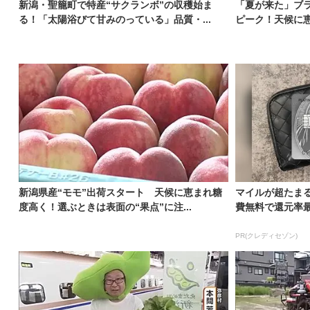
新潟・聖籠町で特産“サクランボ”の収穫始ま
「夏が来た」ブラ
る！「太陽浴びて甘みのっている」品質・...
ピーク！天候に恵ま
新潟県産“モモ”出荷スタート 天候に恵まれ糖
マイルが超たま
度高く！選ぶときは表面の“果点”に注...
費無料で還元率最大
PR(クレディセゾン)