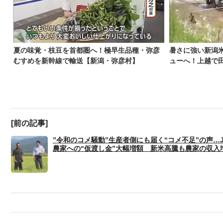
夏の味覚・枝豆を首都圏へ！極早生品種・弥彦
暑さに強い新潟
むすめを新幹線で輸送【新潟・弥彦村】
ューへ！上越で田
[前の記事]
”令和のコメ騒動”生産者側にも届く“コメ不足”の声…
農家への“仮渡し金”大幅増額 新米高騰も農家の収入