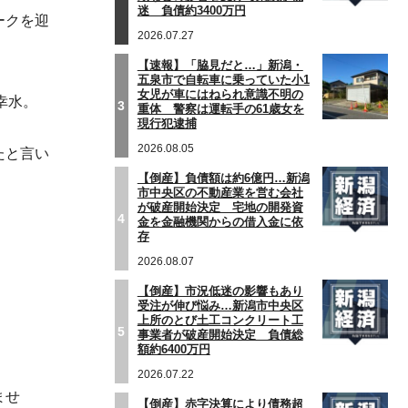
迷 負債約3400万円
ークを迎
2026.07.27
【速報】「脇見だと…」新潟・
五泉市で自転車に乗っていた小1
女児が車にはねられ意識不明の
幸水。
3
重体 警察は運転手の61歳女を
現行犯逮捕
2026.08.05
たと言い
【倒産】負債額は約6億円…新潟
市中央区の不動産業を営む会社
が破産開始決定 宅地の開発資
4
金を金融機関からの借入金に依
存
2026.08.07
【倒産】市況低迷の影響もあり
受注が伸び悩み…新潟市中央区
上所のとび土工コンクリート工
5
事業者が破産開始決定 負債総
額約6400万円
2026.07.22
ませ
【倒産】赤字決算により債務超