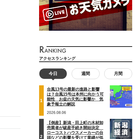
アクセスランキング
今日
週間
月間
台風13号の最新の進路と影響
は？台風15号は本州に向かう可
能性 お盆の天気に影響か 気
1
象予報士の解説
2026.08.06
【倒産】新潟・田上町の木材卸
売業者が破産手続き開始決定
ローコストハウスメーカーの台
2
頭などの影響を受けて業績が低