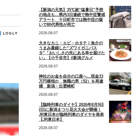
【新潟の天気】35℃超“猛暑日”予想
の地点も…県内3日連続で熱中症警戒
アラート 十日町市では熱中症の疑
いで80代男性が死亡
2026.08.07
大きなカニ・エビ・ホタテ！魚介の
うまみ凝縮した“ズワイガニパス
タ”「おいしさの先にある幸せ届けた
い」【小千谷市】#新潟グルメ
2026.08.07
神社のお金を自分の口座へ…現金33
万円横領か 無職の男（52）を再逮
捕 新潟・出雲崎町
2026.08.07
【臨時列車のダイヤ】2026年8月9日
(日)に新潟まつり花火大会が開催！
JR東日本が臨時列車のダイヤを発表
【JR東日本】
2026.08.07