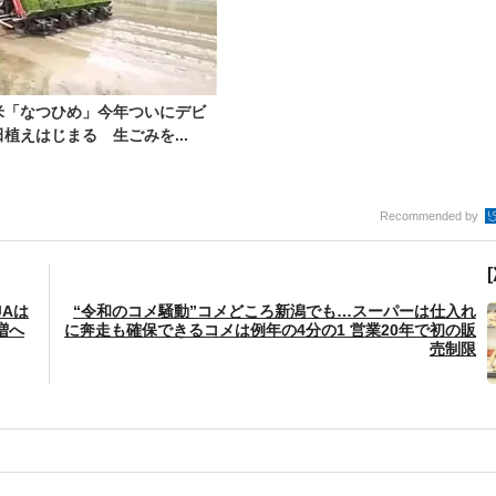
米「なつひめ」今年ついにデビ
植えはじまる 生ごみを...
Recommended by
JAは
“令和のコメ騒動”コメどころ新潟でも…スーパーは仕入れ
増へ
に奔走も確保できるコメは例年の4分の1 営業20年で初の販
売制限