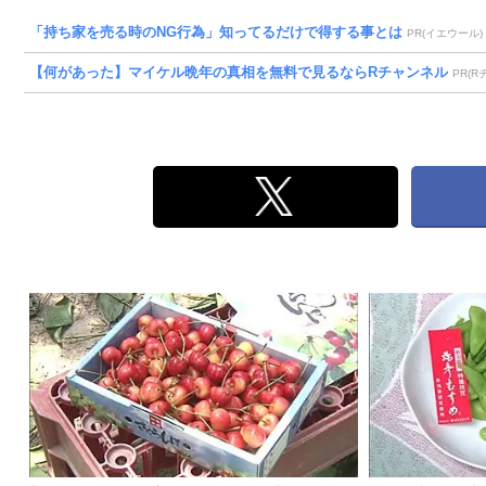
「持ち家を売る時のNG行為」知ってるだけで得する事とは
PR(イエウール)
【何があった】マイケル晩年の真相を無料で見るならRチャンネル
PR(R