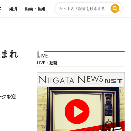
メ
経済
動画・番組
恵まれ
LIVE・動画
ークを迎