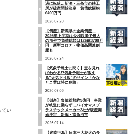
過に転落…新潟・三条市の鉄工
所が破産開始決定 負債総額約
6
6400万円
2026.07.20
【倒産】新潟県の企業倒産
2026年上半期は令和以降で最大
の78件で負債総額は126億3700万
7
円 新型コロナ・物価高関連倒
産も
2026.07.24
【気象予報士に聞く】空を見れ
ばわかる!?気象予報士が教え
る”天気下り坂”のサイン「かな
8
とこ雲は特に危険」
2026.07.09
【倒産】負債総額約9億円 事業
が軌道に乗らず…バイオマスプ
ってい
ラスチックメーカー2社が破産開
9
始決定 新潟・南魚沼市
2026.07.14
【迷惑行為】日本三大花火の長