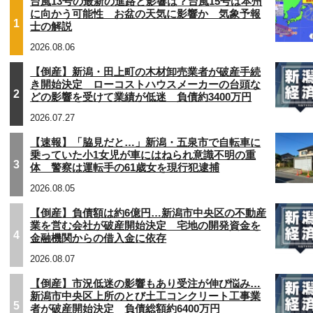
台風13号の最新の進路と影響は？台風15号は本州
に向かう可能性 お盆の天気に影響か 気象予報
1
士の解説
2026.08.06
【倒産】新潟・田上町の木材卸売業者が破産手続
き開始決定 ローコストハウスメーカーの台頭な
2
どの影響を受けて業績が低迷 負債約3400万円
2026.07.27
【速報】「脇見だと…」新潟・五泉市で自転車に
乗っていた小1女児が車にはねられ意識不明の重
3
体 警察は運転手の61歳女を現行犯逮捕
2026.08.05
【倒産】負債額は約6億円…新潟市中央区の不動産
業を営む会社が破産開始決定 宅地の開発資金を
4
金融機関からの借入金に依存
2026.08.07
【倒産】市況低迷の影響もあり受注が伸び悩み…
新潟市中央区上所のとび土工コンクリート工事業
5
者が破産開始決定 負債総額約6400万円