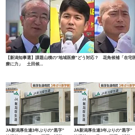
【新潟知事選】課題山積の“地域医療”どう対応？ 花角候補「在宅
療に力」 土田候...
JA新潟厚生連3年ぶりの“黒字”
JA新潟厚生連3年ぶりの“黒字