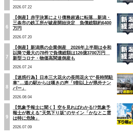
2026.07.22
【倒産】赤字決算により債務超過に転落…新潟・
三条市の鉄工所が破産開始決定 負債総額約6400
6
万円
2026.07.20
【倒産】新潟県の企業倒産 2026年上半期は令和
以降で最大の78件で負債総額は126億3700万円
7
新型コロナ・物価高関連倒産も
2026.07.24
【迷惑行為】日本三大花火の長岡花火で“長時間駐
車”…道の駅からは嘆きの声「9割以上が県外ナン
8
バー」
2026.08.04
【気象予報士に聞く】空を見ればわかる!?気象予
報士が教える”天気下り坂”のサイン「かなとこ雲
9
は特に危険」
2026.07.09