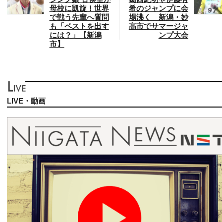
母校に凱旋！世界
希のジャンプに会
で戦う先輩へ質問
場沸く 新潟・妙
も「ベストを出す
高市でサマージャ
には？」【新潟
ンプ大会
市】
LIVE・動画