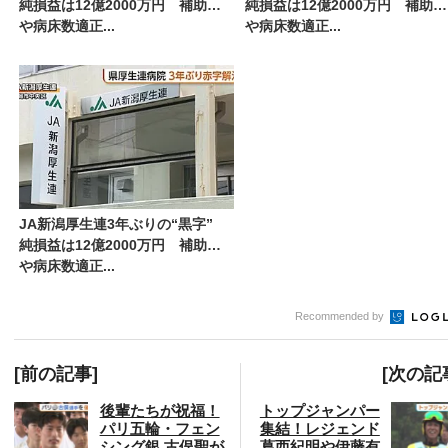
純損益は12億2000万円 補助金
純損益は12億2000万円 補助金
や病床数適正...
や病床数適正...
JA新潟厚生連3年ぶりの“黒字”
純損益は12億2000万円 補助金
や病床数適正...
Recommended by
[前の記事]
[次の記
後輩たちが祝福！
トップジャンパー
パリ五輪・フェン
集結！レジェンド
シング銀 古俣聖が
葛西紀明や伊藤有