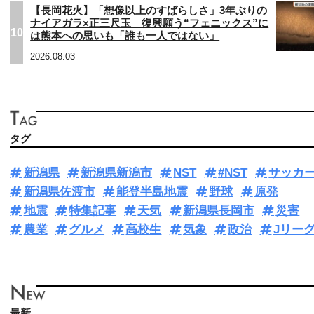
【長岡花火】「想像以上のすばらしさ」3年ぶりの
ナイアガラ×正三尺玉 復興願う“フェニックス”に
10
は熊本への思いも「誰も一人ではない」
2026.08.03
タグ
新潟県
新潟県新潟市
NST
#NST
サッカ
新潟県佐渡市
能登半島地震
野球
原発
地震
特集記事
天気
新潟県長岡市
災害
農業
グルメ
高校生
気象
政治
Jリー
最新