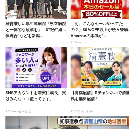
経営厳しい厚生連病院「県立病院
「え、こんなセールやってた
と一体的な改革を」 6市が“組織
の？」80％OFF以上が続々登場
体統合”などを新潟...
Amazonの本気が...
PR(Amazon)
SNSアカウントを着実に成長。実
【将棋配信】Rチャンネルで清
はみんなココ使ってます。
戦を無料配信！
PR(Dreaw合同会社)
PR(Rチャンネル)