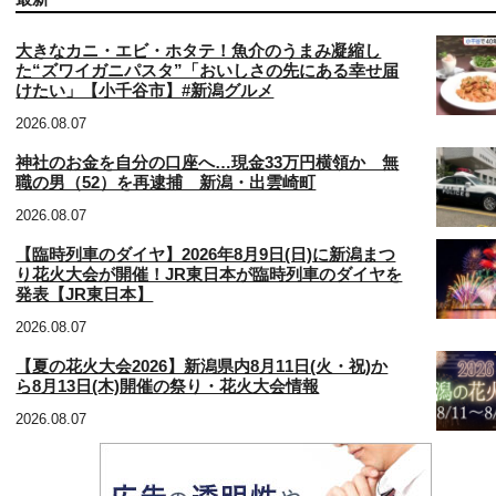
大きなカニ・エビ・ホタテ！魚介のうまみ凝縮し
た“ズワイガニパスタ”「おいしさの先にある幸せ届
けたい」【小千谷市】#新潟グルメ
2026.08.07
神社のお金を自分の口座へ…現金33万円横領か 無
職の男（52）を再逮捕 新潟・出雲崎町
2026.08.07
【臨時列車のダイヤ】2026年8月9日(日)に新潟まつ
り花火大会が開催！JR東日本が臨時列車のダイヤを
発表【JR東日本】
2026.08.07
【夏の花火大会2026】新潟県内8月11日(火・祝)か
ら8月13日(木)開催の祭り・花火大会情報
2026.08.07