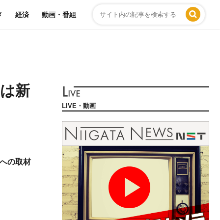
メ
経済
動画・番組
ーは新
LIVE・動画
への取材