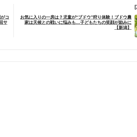
訓がコ
お気に入りの一房は？児童が“ブドウ”狩り体験！ブドウ農
回サ
家は天候との戦いに悩みも…子どもたちの笑顔が励みに
【新潟】