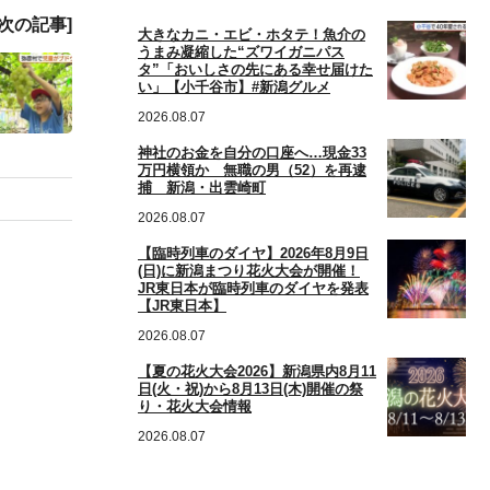
[次の記事]
大きなカニ・エビ・ホタテ！魚介の
うまみ凝縮した“ズワイガニパス
タ”「おいしさの先にある幸せ届けた
い」【小千谷市】#新潟グルメ
2026.08.07
神社のお金を自分の口座へ…現金33
万円横領か 無職の男（52）を再逮
捕 新潟・出雲崎町
2026.08.07
【臨時列車のダイヤ】2026年8月9日
(日)に新潟まつり花火大会が開催！
JR東日本が臨時列車のダイヤを発表
【JR東日本】
2026.08.07
【夏の花火大会2026】新潟県内8月11
日(火・祝)から8月13日(木)開催の祭
り・花火大会情報
2026.08.07