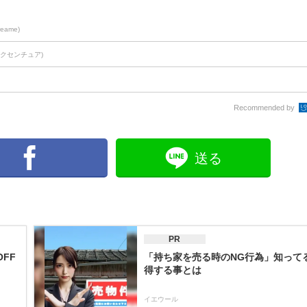
reame)
アクセンチュア)
Recommended by
送る
PR
FF
「持ち家を売る時のNG行為」知って
得する事とは
イエウール