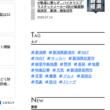
が軌道に乗らず…バイオマスプ
ラスチックメーカー2社が破産開
10
始決定 新潟・南魚沼市
益は12
2026.07.14
タグ
ト掃除
新潟県
新潟県新潟市
NST
#NST
サッカー
新潟県佐渡市
能登半島地震
野球
原発
地震
特集記事
天気
新潟県長岡市
災害
農業
グルメ
高校生
”どう対
気象
政治
Jリーグ
候...
最新