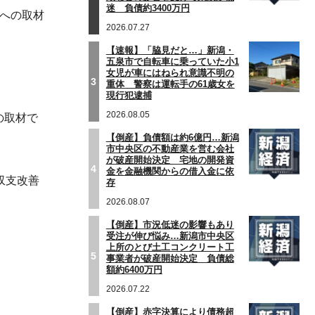
迷 負債約3400万円
への取材
2026.07.27
【速報】「脇見だと…」新潟・
五泉市で自転車に乗っていた小1
女児が車にはねられ意識不明の
3
重体 警察は運転手の61歳女を
現行犯逮捕
2026.08.05
の取材で
【倒産】負債額は約6億円…新潟
市中央区の不動産業を営む会社
が破産開始決定 宅地の開発資
4
金を金融機関からの借入金に依
収支改善
存
2026.08.07
【倒産】市況低迷の影響もあり
受注が伸び悩み…新潟市中央区
上所のとび土工コンクリート工
5
事業者が破産開始決定 負債総
額約6400万円
2026.07.22
【倒産】赤字決算により債務超