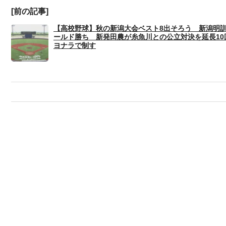
[前の記事]
【高校野球】秋の新潟大会ベスト8出そろう 新潟明
ールド勝ち 新発田農が糸魚川との公立対決を延長10
ヨナラで制す