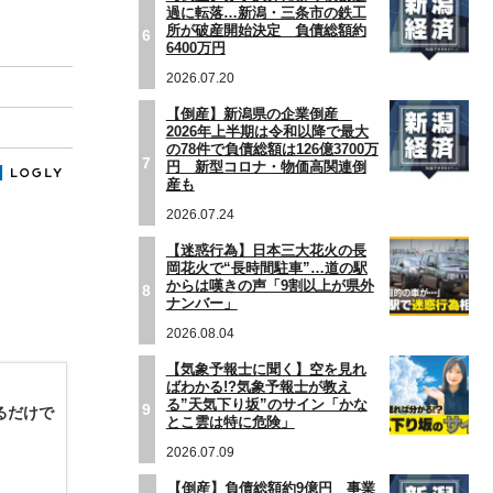
過に転落…新潟・三条市の鉄工
所が破産開始決定 負債総額約
6
6400万円
2026.07.20
【倒産】新潟県の企業倒産
2026年上半期は令和以降で最大
の78件で負債総額は126億3700万
7
円 新型コロナ・物価高関連倒
産も
2026.07.24
【迷惑行為】日本三大花火の長
岡花火で“長時間駐車”…道の駅
からは嘆きの声「9割以上が県外
8
ナンバー」
2026.08.04
【気象予報士に聞く】空を見れ
ばわかる!?気象予報士が教え
る”天気下り坂”のサイン「かな
9
るだけで
とこ雲は特に危険」
2026.07.09
【倒産】負債総額約9億円 事業