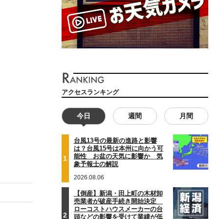
アクセスランキング
今日
週間
月間
台風13号の最新の進路と影響
は？台風15号は本州に向かう可
能性 お盆の天気に影響か 気
1
象予報士の解説
2026.08.06
【倒産】新潟・田上町の木材卸
売業者が破産手続き開始決定
ローコストハウスメーカーの台
2
頭などの影響を受けて業績が低