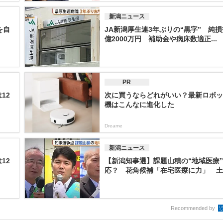
新潟ニュース
を自
JA新潟厚生連3年ぶりの“黒字” 純損
億2000万円 補助金や病床数適正...
PR
12
次に買うならどれがいい？最新ロボッ
機はこんなに進化した
Dreame
新潟ニュース
12
【新潟知事選】課題山積の“地域医療
応？ 花角候補「在宅医療に力」 土田
Recommended by