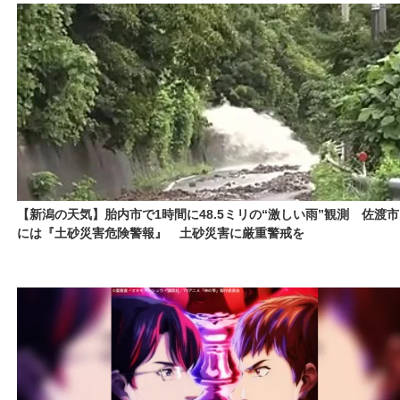
【新潟の天気】胎内市で1時間に48.5ミリの“激しい雨”観測 佐渡市
には『土砂災害危険警報』 土砂災害に厳重警戒を