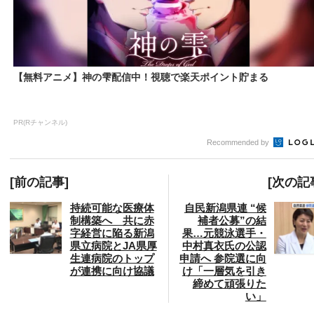
【無料アニメ】神の雫配信中！視聴で楽天ポイント貯まる
PR(Rチャンネル)
Recommended by
[前の記事]
[次の記
持続可能な医療体
自民新潟県連 “候
制構築へ 共に赤
補者公募”の結
字経営に陥る新潟
果…元競泳選手・
県立病院とJA県厚
中村真衣氏の公認
生連病院のトップ
申請へ 参院選に向
が連携に向け協議
け「一層気を引き
締めて頑張りた
い」