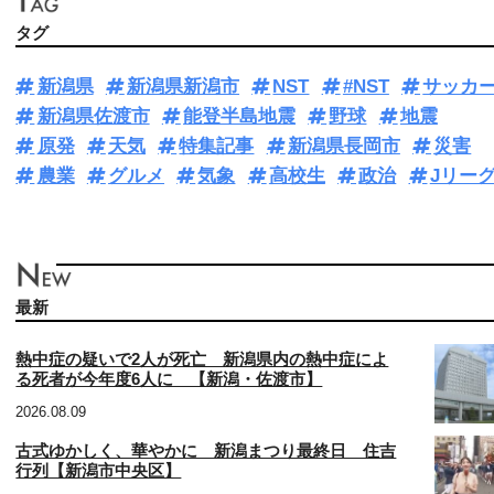
タグ
新潟県
新潟県新潟市
NST
#NST
サッカ
新潟県佐渡市
能登半島地震
野球
地震
原発
天気
特集記事
新潟県長岡市
災害
農業
グルメ
気象
高校生
政治
Jリー
最新
熱中症の疑いで2人が死亡 新潟県内の熱中症によ
る死者が今年度6人に 【新潟・佐渡市】
2026.08.09
古式ゆかしく、華やかに 新潟まつり最終日 住吉
行列【新潟市中央区】