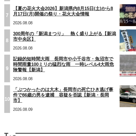
【夏の花火大会2026】新潟県内8月15日(土)から8
月17日(月)開催の祭り・花火大会情報
7
2026.08.08
300周年の「新潟まつり」 熱く盛り上がる【新潟
市中央区】
8
2026.08.08
記録的短時間大雨 長岡市や小千谷市・魚沼市で
時間雨量100ミリの猛烈な雨 一時レベル4大雨危
9
険警報【新潟】
2026.08.08
「ぶつかったのは大木」長岡市の死亡ひき逃げ事
件で86歳の男を逮捕 容疑を否認【新潟・長岡
10
市】
2026.08.09