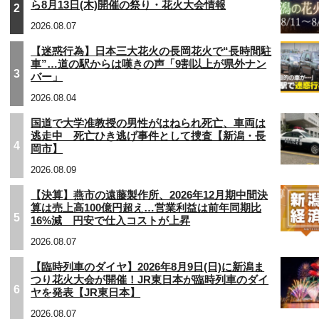
ら8月13日(木)開催の祭り・花火大会情報
2
2026.08.07
【迷惑行為】日本三大花火の長岡花火で“長時間駐
車”…道の駅からは嘆きの声「9割以上が県外ナン
3
バー」
2026.08.04
国道で大学准教授の男性がはねられ死亡、車両は
逃走中 死亡ひき逃げ事件として捜査【新潟・長
4
岡市】
2026.08.09
【決算】燕市の遠藤製作所、2026年12月期中間決
算は売上高100億円超え…営業利益は前年同期比
5
16%減 円安で仕入コストが上昇
2026.08.07
【臨時列車のダイヤ】2026年8月9日(日)に新潟ま
つり花火大会が開催！JR東日本が臨時列車のダイ
6
ヤを発表【JR東日本】
2026.08.07