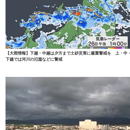
【大雨情報】下越・中越は夕方まで土砂災害に厳重警戒を 上・中
下越では河川の氾濫などに警戒