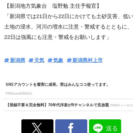
【新潟地方気象台 塩野勉 主任予報官】
「新潟県では21日から22日にかけても土砂災害、低
土地の浸水、河川の増水に注意・警戒するとともに、
22日は強風にも注意・警戒をお願いします」
新潟県
天気
気象
新潟県村上市
SNSアカウントを着実に成長。実はみんなココ使ってます。
PR(Dreaw合同会社)
【登録不要＆完全無料】70年代洋楽がRチャンネルで見放題
PR(Rチャンネル
送る