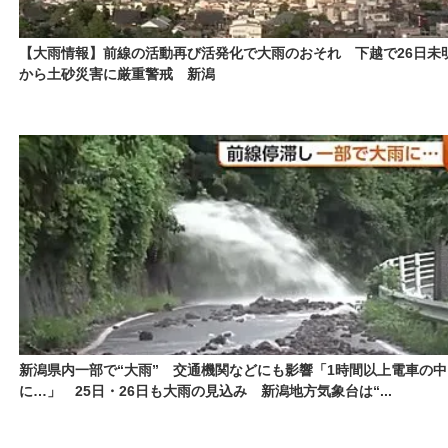
【大雨情報】前線の活動再び活発化で大雨のおそれ 下越で26日未
から土砂災害に厳重警戒 新潟
新潟県内一部で“大雨” 交通機関などにも影響「1時間以上電車の中
に…」 25日・26日も大雨の見込み 新潟地方気象台は“...