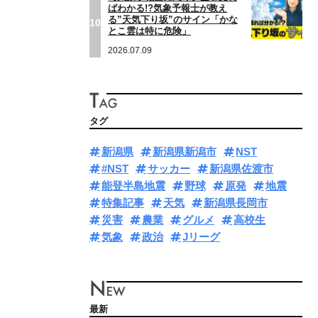
ばわかる!?気象予報士が教え
る”天気下り坂”のサイン「かな
10
とこ雲は特に危険」
2026.07.09
タグ
新潟県
新潟県新潟市
NST
#NST
サッカー
新潟県佐渡市
能登半島地震
野球
原発
地震
特集記事
天気
新潟県長岡市
災害
農業
グルメ
高校生
気象
政治
Jリーグ
最新