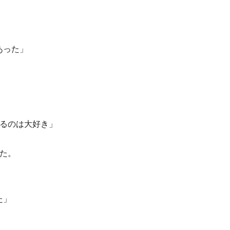
あった」
作るのは大好き」
た。
た」