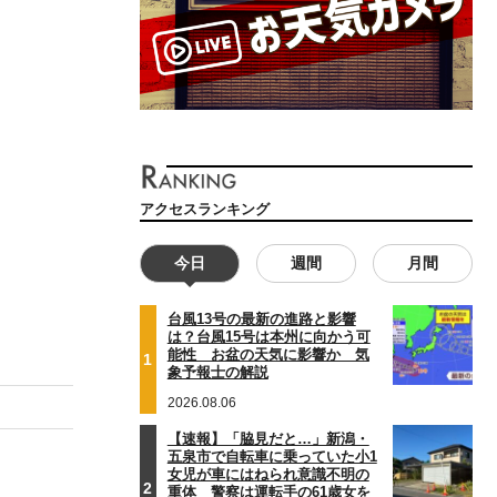
アクセスランキング
今日
週間
月間
台風13号の最新の進路と影響
は？台風15号は本州に向かう可
能性 お盆の天気に影響か 気
1
象予報士の解説
2026.08.06
【速報】「脇見だと…」新潟・
五泉市で自転車に乗っていた小1
女児が車にはねられ意識不明の
2
重体 警察は運転手の61歳女を