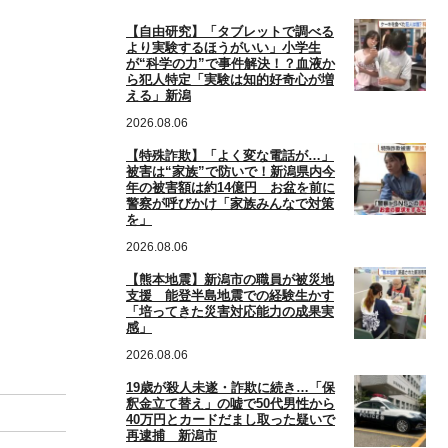
【自由研究】「タブレットで調べる
より実験するほうがいい」小学生
が“科学の力”で事件解決！？血液か
ら犯人特定「実験は知的好奇心が増
える」新潟
2026.08.06
【特殊詐欺】「よく変な電話が…」
被害は“家族”で防いで！新潟県内今
年の被害額は約14億円 お盆を前に
警察が呼びかけ「家族みんなで対策
を」
2026.08.06
【熊本地震】新潟市の職員が被災地
支援 能登半島地震での経験生かす
「培ってきた災害対応能力の成果実
感」
2026.08.06
19歳が殺人未遂・詐欺に続き…「保
釈金立て替え」の嘘で50代男性から
40万円とカードだまし取った疑いで
再逮捕 新潟市