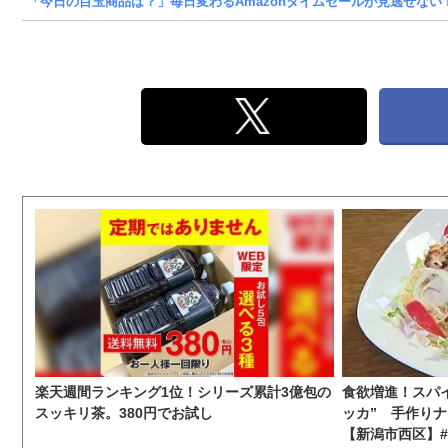
「今日の目玉商品は？」毎日変わるAmazonタイムセールが見逃せない
楽天週間ランキング1位！シリーズ累計3億包の
食欲増進！スパ
スッキリ茶。380円でお試し
ッカ” 手作り
【新潟市西区】