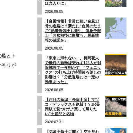
は念入りに」
2026.08.05
【台風情報】非常に強い台風13
号の進路は？新たに“台風のたま
ご”熱帯低気圧も発生 気象予報
7
士「お盆前後に影響も。最新情
報の確認を」
2026.08.05
の脂とト
「東京に帰れない…」長岡花火
で最終の新幹線乗れず124人が付
い香りが
近施設で一夜明かす “フェニッ
クス”の打ち上げ時間後ろ倒しの
8
影響は？「分散退場には一定の
効果あった」
2026.08.05
【注目の新潟・長岡土産】マツ
コ・デラックスも絶賛！？JR長
岡駅で見つけた“買って帰りた
9
い”土産品と名物
2026.07.31
【気象予報士に聞く】空を見れ