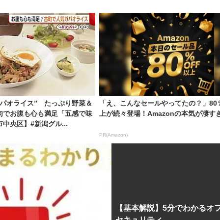
ガパオライス” たっぷり野菜＆
「え、こんなセールやってたの？」80％
肉でお腹も心も満足「五感で味
上が続々登場！Amazonの本気が凄す
中央区】#新潟グル...
PR(Amazon)
【基本解説】5分でわかるオ
セキュリティ