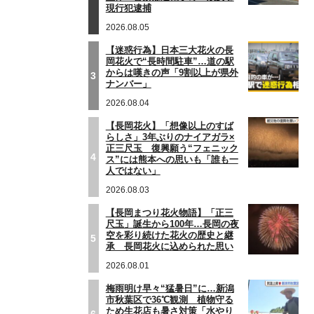
現行犯逮捕
2026.08.05
【迷惑行為】日本三大花火の長
岡花火で“長時間駐車”…道の駅
からは嘆きの声「9割以上が県外
3
ナンバー」
2026.08.04
【長岡花火】「想像以上のすば
らしさ」3年ぶりのナイアガラ×
正三尺玉 復興願う“フェニック
4
ス”には熊本への思いも「誰も一
人ではない」
2026.08.03
【長岡まつり花火物語】「正三
尺玉」誕生から100年…長岡の夜
空を彩り続けた花火の歴史と継
5
承 長岡花火に込められた思い
2026.08.01
梅雨明け早々“猛暑日”に…新潟
市秋葉区で36℃観測 植物守る
ため生花店も暑さ対策「水やり
6