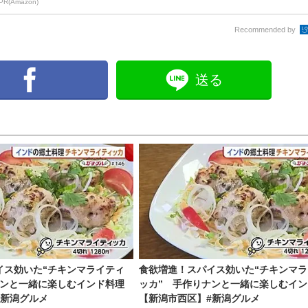
PR(Amazon)
Recommended by
送る
イス効いた“チキンマライティ
食欲増進！スパイス効いた“チキンマラ
ナンと一緒に楽しむインド料理
ッカ” 手作りナンと一緒に楽しむイン
#新潟グルメ
【新潟市西区】#新潟グルメ