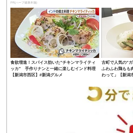
PR(ハーブ健康本舗)
食欲増進！スパイス効いた“チキンマライティ
古町で人気の“
ッカ” 手作りナンと一緒に楽しむインド料理
ふわふわ鶏もも
【新潟市西区】#新潟グルメ
わって」【新潟市