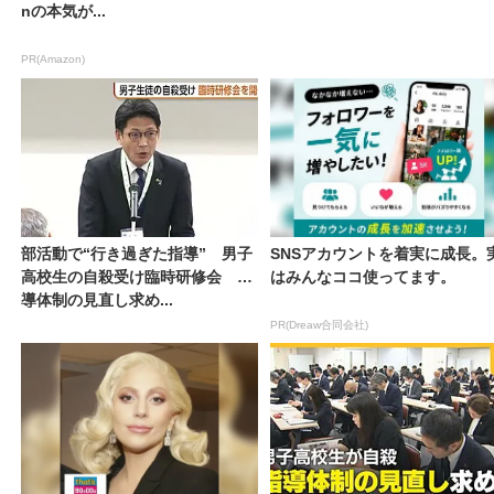
nの本気が...
PR(Amazon)
部活動で“行き過ぎた指導” 男子
SNSアカウントを着実に成長。
高校生の自殺受け臨時研修会 指
はみんなココ使ってます。
導体制の見直し求め...
PR(Dreaw合同会社)