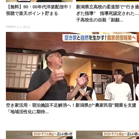
【無料】90・00年代洋楽配信中！
新潟県立高校の柔道部で“行き過
視聴で楽天ポイント貯まる
ぎた指導” 指導死認定された男
子高校生の自殺「副顧...
PR(Rチャンネル)
空き家活用・宿泊施設不足解消へ！新潟県が“農家民宿”開業を支援
「地域活性化に期待...