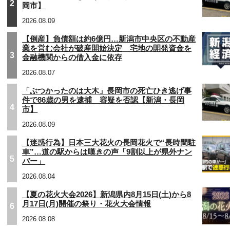
2
岡市】
2026.08.09
【倒産】負債額は約6億円…新潟市中央区の不動産
業を営む会社が破産開始決定 宅地の開発資金を
3
金融機関からの借入金に依存
2026.08.07
「ぶつかったのは大木」長岡市の死亡ひき逃げ事
件で86歳の男を逮捕 容疑を否認【新潟・長岡
4
市】
2026.08.09
【迷惑行為】日本三大花火の長岡花火で“長時間駐
車”…道の駅からは嘆きの声「9割以上が県外ナン
5
バー」
2026.08.04
【夏の花火大会2026】新潟県内8月15日(土)から8
月17日(月)開催の祭り・花火大会情報
6
2026.08.08