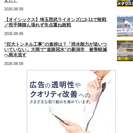
えた」
2026.08.09
【オイシックス】埼玉西武ライオンズに2‐11で敗戦
／投手陣踏ん張れず失点重ね敗戦
2026.08.09
“巨大トンネル工事”の進捗は？「排水能力が追いつ
いていない」大雨で“道路冠水”の新潟市 被害軽減
へ雨水流す
2026.08.09