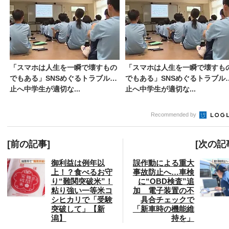
「スマホは人生を一瞬で壊すもの
「スマホは人生を一瞬で壊すも
でもある」SNSめぐるトラブル防
でもある」SNSめぐるトラブル
止へ中学生が適切な...
止へ中学生が適切な...
Recommended by
[前の記事]
[次の記
御利益は例年以
誤作動による重大
上！？食べるお守
事故防止へ…車検
り“難関突破米”！
に“OBD検査”追
粘り強い一等米コ
加 電子装置の不
シヒカリで「受験
具合チェックで
突破して」【新
「新車時の機能維
潟】
持を」