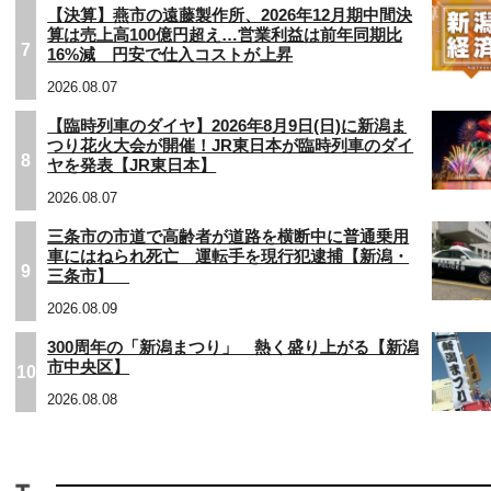
【決算】燕市の遠藤製作所、2026年12月期中間決
算は売上高100億円超え…営業利益は前年同期比
7
16%減 円安で仕入コストが上昇
2026.08.07
【臨時列車のダイヤ】2026年8月9日(日)に新潟ま
つり花火大会が開催！JR東日本が臨時列車のダイ
8
ヤを発表【JR東日本】
2026.08.07
三条市の市道で高齢者が道路を横断中に普通乗用
車にはねられ死亡 運転手を現行犯逮捕【新潟・
9
三条市】
2026.08.09
300周年の「新潟まつり」 熱く盛り上がる【新潟
市中央区】
10
2026.08.08