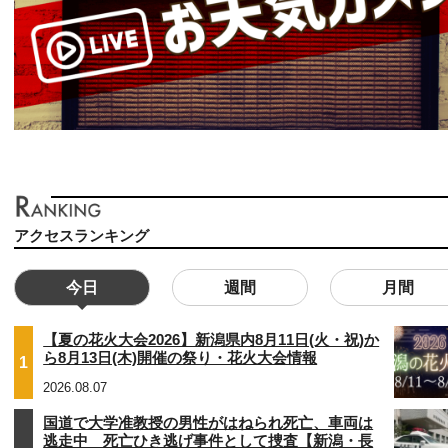
アクセスランキング
今日
週間
月間
【夏の花火大会2026】新潟県内8月11日(火・祝)か
ら8月13日(木)開催の祭り・花火大会情報
1
2026.08.07
国道で大学准教授の男性がはねられ死亡、車両は
逃走中 死亡ひき逃げ事件として捜査【新潟・長