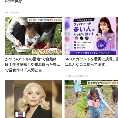
nの本気が...
PR(Amazon)
かつての“トキの聖地”で自然体
SNSアカウントを着実に成長。
験！生き物探しや摘み取った野草
はみんなココ使ってます。
で昼食作り「人間と自...
PR(Dreaw合同会社)