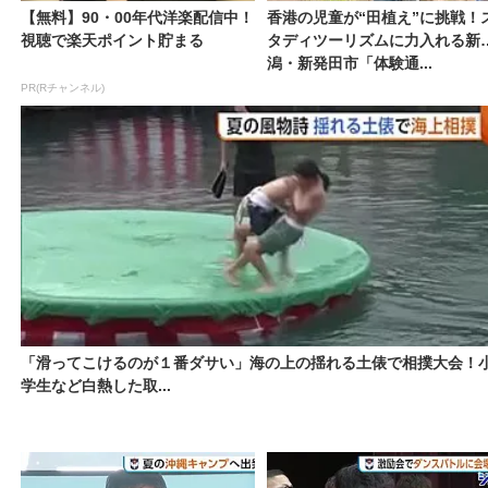
【無料】90・00年代洋楽配信中！
香港の児童が“田植え”に挑戦！
視聴で楽天ポイント貯まる
タディツーリズムに力入れる新
潟・新発田市「体験通...
PR(Rチャンネル)
「滑ってこけるのが１番ダサい」海の上の揺れる土俵で相撲大会！
学生など白熱した取...