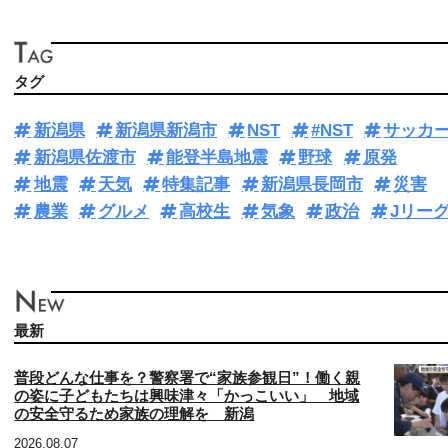
タグ
新潟県
新潟県新潟市
NST
#NST
サッカ
新潟県佐渡市
能登半島地震
野球
原発
地震
天気
特集記事
新潟県長岡市
災害
農業
グルメ
高校生
気象
政治
Jリー
最新
普段どんな仕事を？警察署で“家族参観日”！働く親
の姿に子どもたちは興味津々「かっこいい」 地域
の安全守るため家族の理解を 新潟
2026.08.07