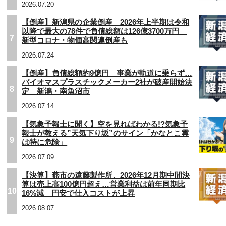
2026.07.20
【倒産】新潟県の企業倒産 2026年上半期は令和
以降で最大の78件で負債総額は126億3700万円
7
新型コロナ・物価高関連倒産も
2026.07.24
【倒産】負債総額約9億円 事業が軌道に乗らず…
バイオマスプラスチックメーカー2社が破産開始決
8
定 新潟・南魚沼市
2026.07.14
【気象予報士に聞く】空を見ればわかる!?気象予
報士が教える”天気下り坂”のサイン「かなとこ雲
9
は特に危険」
2026.07.09
【決算】燕市の遠藤製作所、2026年12月期中間決
算は売上高100億円超え…営業利益は前年同期比
10
16%減 円安で仕入コストが上昇
2026.08.07