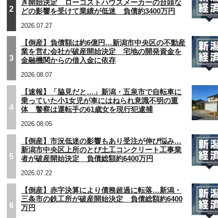
き開始決定 ローコストハウスメーカーの台頭な
2
どの影響を受けて業績が低迷 負債約3400万円
2026.07.27
【倒産】負債額は約6億円…新潟市中央区の不動産
業を営む会社が破産開始決定 宅地の開発資金を
3
金融機関からの借入金に依存
2026.08.07
【速報】「脇見だと…」新潟・五泉市で自転車に
乗っていた小1女児が車にはねられ意識不明の重
4
体 警察は運転手の61歳女を現行犯逮捕
2026.08.05
【倒産】市況低迷の影響もあり受注が伸び悩み…
新潟市中央区上所のとび土工コンクリート工事業
5
者が破産開始決定 負債総額約6400万円
2026.07.22
【倒産】赤字決算により債務超過に転落…新潟・
三条市の鉄工所が破産開始決定 負債総額約6400
6
万円