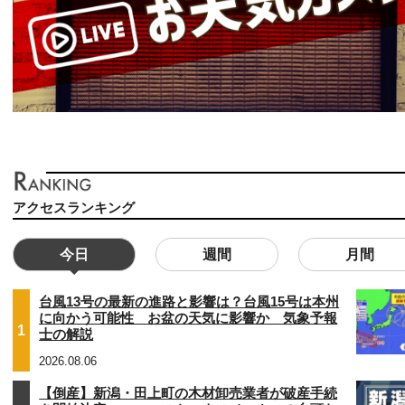
アクセスランキング
今日
週間
月間
台風13号の最新の進路と影響は？台風15号は本州
に向かう可能性 お盆の天気に影響か 気象予報
1
士の解説
2026.08.06
【倒産】新潟・田上町の木材卸売業者が破産手続