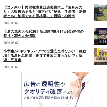
【コメ余り】民間在庫量は過去最大…『葉月みの
り』の収穫始まるも“値下がり”懸念「生産者・消費
者ともに納得できる価格帯に」新潟・柏崎市
2026.08.07
【夏の花火大会2026】新潟県内8月14日(金)開催の
祭り・花火大会情報
2026.08.07
小学生が“キツネメイク”で交通安全呼びかけ！移動
増える夏休み期間「夜道で事故に遭わないで」新
潟・五泉市
2026.08.07