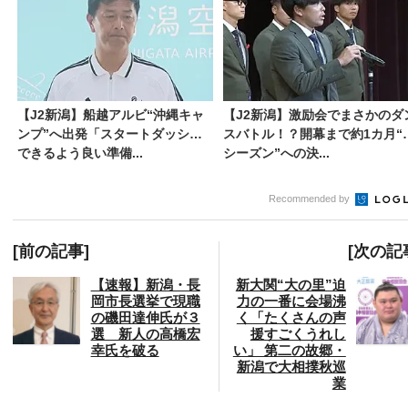
【J2新潟】船越アルビ“沖縄キャ
【J2新潟】激励会でまさかのダ
ンプ”へ出発「スタートダッシュ
スバトル！？開幕まで約1カ月“
できるよう良い準備...
シーズン”への決...
Recommended by
[前の記事]
[次の記
【速報】新潟・長
新大関“大の里”迫
岡市長選挙で現職
力の一番に会場沸
の磯田達伸氏が３
く「たくさんの声
選 新人の高橋宏
援すごくうれし
幸氏を破る
い」 第二の故郷・
新潟で大相撲秋巡
業