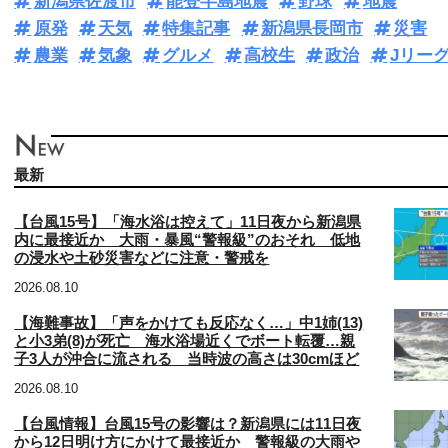
新潟県佐渡市
能登半島地震
野球
地震
原発
天気
特集記事
新潟県長岡市
災害
農業
気象
グルメ
高校生
政治
Jリー
最新
【台風15号】「海水浴は控えて」11日夜から新潟県
内に最接近か 大雨・暴風“警報級”のおそれ 低地
の浸水や土砂災害などに注意・警戒を
2026.08.10
【海難事故】「声をかけても反応なく…」中1姉(13)
と小3弟(8)が死亡 海水浴場近くでボート転覆…親
子3人が沖合に流される 当時波の高さは30cmほど
2026.08.10
【台風情報】台風15号の影響は？新潟県には11日夜
から12日明け方にかけて最接近か 警報級の大雨や