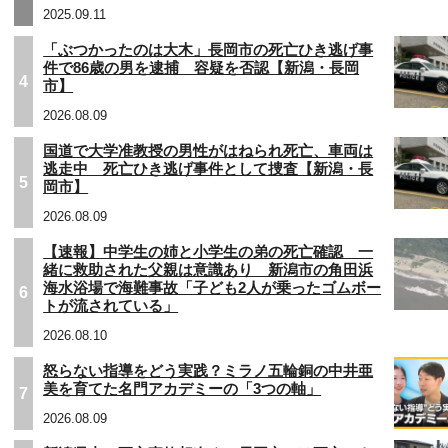
2025.09.11
「ぶつかったのは大木」長岡市の死亡ひき逃げ事
件で86歳の男を逮捕 容疑を否認【新潟・長岡
4
市】
2026.08.09
国道で大学准教授の男性がはねられ死亡、車両は
逃走中 死亡ひき逃げ事件として捜査【新潟・長
5
岡市】
2026.08.09
【速報】中学生の姉と小学生の弟の死亡確認 一
緒に救助された父親は意識あり 新潟市の角田浜
海水浴場で海難事故「子ども2人が乗ったゴムボー
6
トが流されている」
2026.08.10
怒らない指導をどう実践？ミラノ五輪銅の中井亜
美を育てた名門アカデミーの「3つの軸」
7
2026.08.09