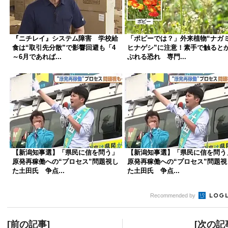
『ニチレイ』システム障害 学校給
「ポピーでは？」外来植物“ナガ
食は“取引先分散”で影響回避も「4
ヒナゲシ”に注意！素手で触ると
～6月であれば...
ぶれる恐れ 専門...
【新潟知事選】「県民に信を問う」
【新潟知事選】「県民に信を問う
原発再稼働への“プロセス”問題視し
原発再稼働への“プロセス”問題視
た土田氏 争点...
た土田氏 争点...
Recommended by
[前の記事]
[次の記