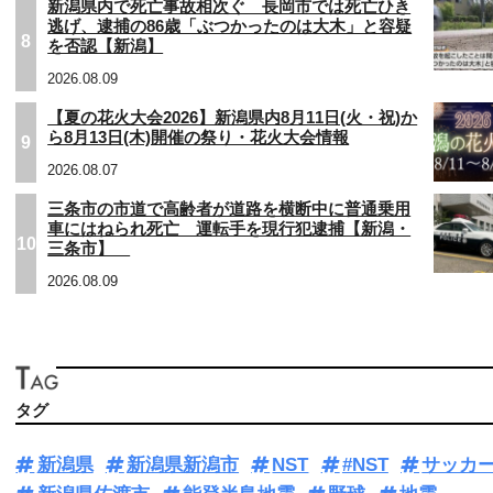
新潟県内で死亡事故相次ぐ 長岡市では死亡ひき
逃げ、逮捕の86歳「ぶつかったのは大木」と容疑
8
を否認【新潟】
2026.08.09
【夏の花火大会2026】新潟県内8月11日(火・祝)か
ら8月13日(木)開催の祭り・花火大会情報
9
2026.08.07
三条市の市道で高齢者が道路を横断中に普通乗用
車にはねられ死亡 運転手を現行犯逮捕【新潟・
10
三条市】
2026.08.09
タグ
新潟県
新潟県新潟市
NST
#NST
サッカ