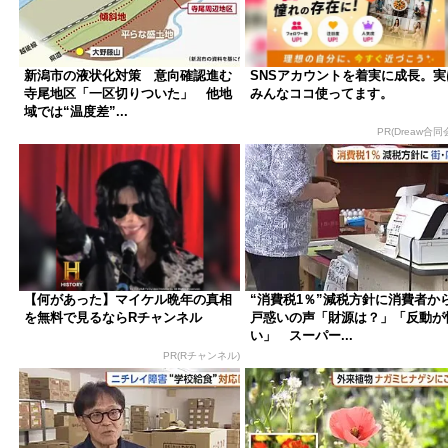
新潟市の液状化対策 意向確認進む
SNSアカウントを着実に成長。実
寺尾地区「一区切りついた」 他地
みんなココ使ってます。
域では“温度差”...
PR(Dreaw合同
【何があった】マイケル晩年の真相
“消費税1％”減税方針に消費者か
を無料で見るならRチャンネル
戸惑いの声「財源は？」「反動が
い」 スーパー...
PR(Rチャンネル)