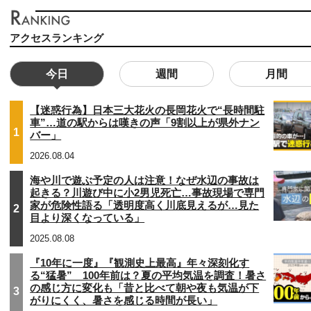
アクセスランキング
今日
週間
月間
【迷惑行為】日本三大花火の長岡花火で“長時間駐
車”…道の駅からは嘆きの声「9割以上が県外ナン
1
バー」
2026.08.04
海や川で遊ぶ予定の人は注意！なぜ水辺の事故は
起きる？川遊び中に小2男児死亡…事故現場で専門
家が危険性語る「透明度高く川底見えるが…見た
2
目より深くなっている」
2025.08.08
『10年に一度』『観測史上最高』年々深刻化す
る“猛暑” 100年前は？夏の平均気温を調査！暑さ
の感じ方に変化も「昔と比べて朝や夜も気温が下
3
がりにくく、暑さを感じる時間が長い」