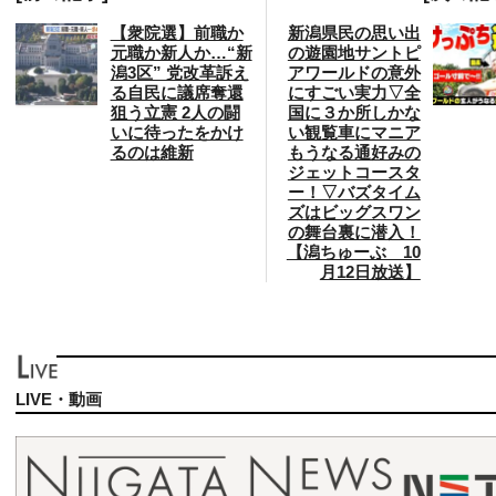
【衆院選】前職か
新潟県民の思い出
元職か新人か…“新
の遊園地サントピ
潟3区” 党改革訴え
アワールドの意外
る自民に議席奪還
にすごい実力▽全
狙う立憲 2人の闘
国に３か所しかな
いに待ったをかけ
い観覧車にマニア
るのは維新
もうなる通好みの
ジェットコースタ
ー！▽バズタイム
ズはビッグスワン
の舞台裏に潜入！
【潟ちゅーぶ 10
月12日放送】
LIVE・動画