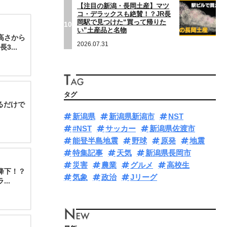
【注目の新潟・長岡土産】マツ
コ・デラックスも絶賛！？JR長
岡駅で見つけた“買って帰りた
10
い”土産品と名物
高さから
2026.07.31
...
タグ
るだけで
新潟県
新潟県新潟市
NST
#NST
サッカー
新潟県佐渡市
能登半島地震
野球
原発
地震
特集記事
天気
新潟県長岡市
災害
農業
グルメ
高校生
降下！？
気象
政治
Jリーグ
..