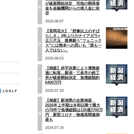
が破産開始決定 宅地の開発資
6
金を金融機関からの借入金に依
存
2026.08.07
【長岡花火】「想像以上のすば
らしさ」3年ぶりのナイアガラ×
正三尺玉 復興願う“フェニック
7
ス”には熊本への思いも「誰も一
人ではない」
2026.08.03
【倒産】赤字決算により債務超
過に転落…新潟・三条市の鉄工
所が破産開始決定 負債総額約
8
6400万円
2026.07.20
【倒産】新潟県の企業倒産
2026年上半期は令和以降で最大
の78件で負債総額は126億3700万
9
円 新型コロナ・物価高関連倒
産も
2026.07.24