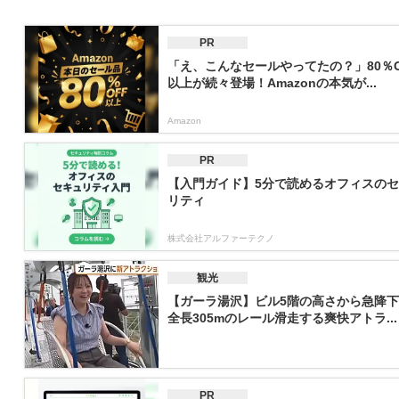
PR
「え、こんなセールやってたの？」80％O
以上が続々登場！Amazonの本気が...
Amazon
PR
【入門ガイド】5分で読めるオフィスの
リティ
株式会社アルファーテクノ
観光
【ガーラ湯沢】ビル5階の高さから急降
全長305mのレール滑走する爽快アトラ...
PR