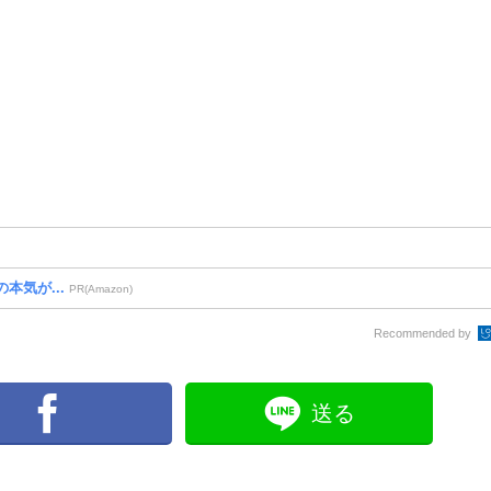
本気が...
PR(Amazon)
Recommended by
送る