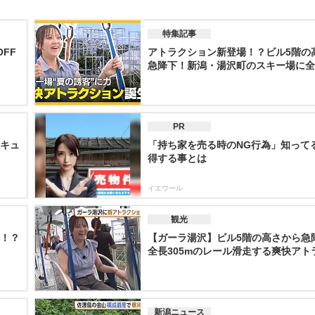
特集記事
FF
アトラクション新登場！？ビル5階の
急降下！新潟・湯沢町のスキー場に全長3
PR
セキュ
「持ち家を売る時のNG行為」知って
得する事とは
イエウール
観光
下！？
【ガーラ湯沢】ビル5階の高さから急
全長305mのレール滑走する爽快アトラ.
新潟ニュース