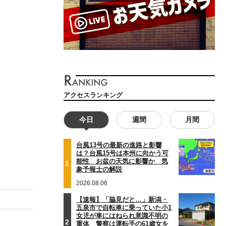
アクセスランキング
今日
週間
月間
台風13号の最新の進路と影響
は？台風15号は本州に向かう可
能性 お盆の天気に影響か 気
1
象予報士の解説
2026.08.06
【速報】「脇見だと…」新潟・
五泉市で自転車に乗っていた小1
女児が車にはねられ意識不明の
2
重体 警察は運転手の61歳女を