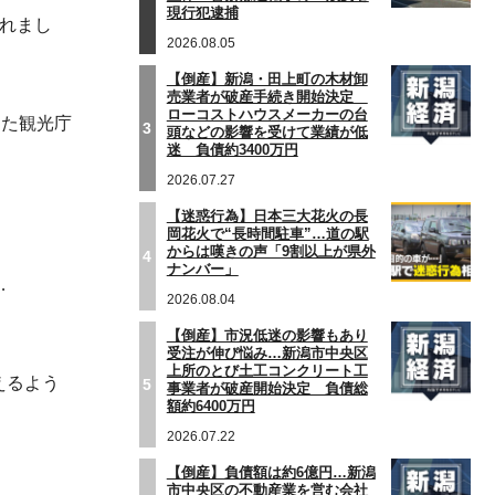
現行犯逮捕
れまし
2026.08.05
【倒産】新潟・田上町の木材卸
売業者が破産手続き開始決定
ローコストハウスメーカーの台
した観光庁
3
頭などの影響を受けて業績が低
迷 負債約3400万円
2026.07.27
【迷惑行為】日本三大花火の長
岡花火で“長時間駐車”…道の駅
からは嘆きの声「9割以上が県外
4
ナンバー」
…
2026.08.04
【倒産】市況低迷の影響もあり
受注が伸び悩み…新潟市中央区
上所のとび土工コンクリート工
えるよう
5
事業者が破産開始決定 負債総
額約6400万円
2026.07.22
【倒産】負債額は約6億円…新潟
。
市中央区の不動産業を営む会社