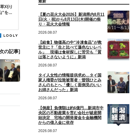
最新
草刈り
を...
【夏の花火大会2026】新潟県内8月11
日(火・祝)から8月13日(木)開催の祭
り・花火大会情報
2026.08.07
【給食】物価高の中“冷凍食品”が救
世主に？「生と比べて遜色ないレベ
[次の記事]
ル」 現場は食材探しに苦労も「質
は落とさないように」新潟
2026.08.07
タイ人女性の情報提供求め…タイ国
家人権委が拉致被害者・曽我ひとみ
さんのもとへ「優しく面倒見のいい
お姉さんだった」新潟
2026.08.07
【倒産】負債額は約6億円…新潟市中
央区の不動産業を営む会社が破産開
始決定 宅地の開発資金を金融機関
からの借入金に依存
2026.08.07