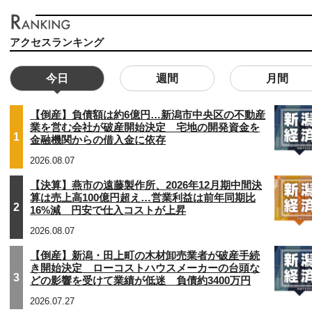
アクセスランキング
今日
週間
月間
【倒産】負債額は約6億円…新潟市中央区の不動産
業を営む会社が破産開始決定 宅地の開発資金を
1
金融機関からの借入金に依存
2026.08.07
【決算】燕市の遠藤製作所、2026年12月期中間決
算は売上高100億円超え…営業利益は前年同期比
2
16%減 円安で仕入コストが上昇
2026.08.07
【倒産】新潟・田上町の木材卸売業者が破産手続
き開始決定 ローコストハウスメーカーの台頭な
3
どの影響を受けて業績が低迷 負債約3400万円
2026.07.27