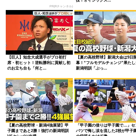
投！オイシックス...
PR(Rチャンネル)
【巨人】知念大成選手がプロ初打
【夏の高校野球】新潟大会は9日
席・初ヒット！逆転勝利に貢献し初
幕！“フルモデルチェンジ”果たし
のお立ち台も「何と...
新潟明訓「ぶっ...
【夏の高校野球・新潟4強展望】甲
「甲子園の借りは甲子園で…」セ
子園まであと2勝！強打の新潟明訓
バツで悔し涙を流した2校が甲子