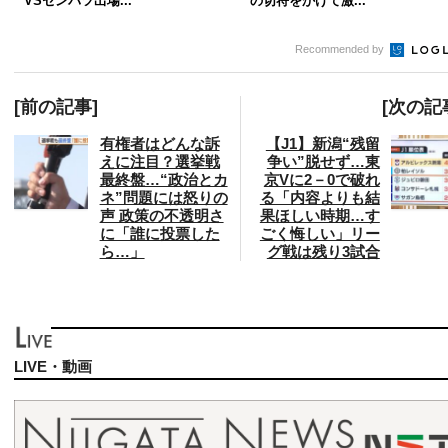
VSセンバツ出場...
の切符をかけて激...
Recommended by
[前の記事]
[次の記
有権者はどんな訴
【J1】新潟“残留
えに注目？選挙戦
争い”脱せず…東
最終盤…“政治とカ
京Vに2－0で破れ
ネ”問題には怒りの
る「内容よりも結
声 政策の不透明さ
果ほしい時期…す
に「誰に投票した
ごく悔しい」リー
ら…」
グ戦は残り3試合
LIVE・動画