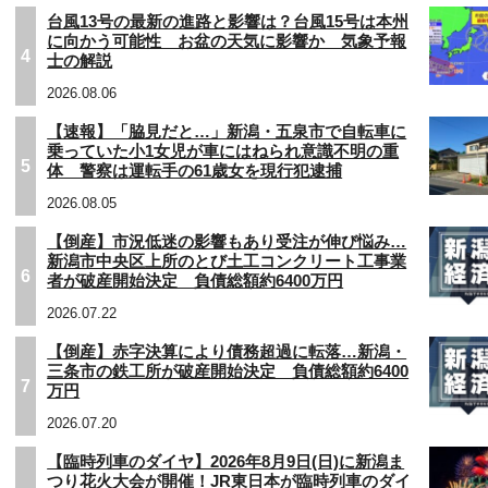
台風13号の最新の進路と影響は？台風15号は本州
に向かう可能性 お盆の天気に影響か 気象予報
4
士の解説
2026.08.06
【速報】「脇見だと…」新潟・五泉市で自転車に
乗っていた小1女児が車にはねられ意識不明の重
5
体 警察は運転手の61歳女を現行犯逮捕
2026.08.05
【倒産】市況低迷の影響もあり受注が伸び悩み…
新潟市中央区上所のとび土工コンクリート工事業
6
者が破産開始決定 負債総額約6400万円
2026.07.22
【倒産】赤字決算により債務超過に転落…新潟・
三条市の鉄工所が破産開始決定 負債総額約6400
7
万円
2026.07.20
【臨時列車のダイヤ】2026年8月9日(日)に新潟ま
つり花火大会が開催！JR東日本が臨時列車のダイ