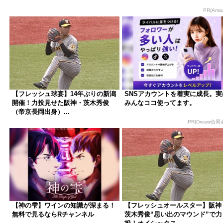
PR(Ama
【フレッシュ球宴】14年ぶりの新潟
SNSアカウントを着実に成長。実
開催！力投見せた阪神・茨木秀俊
みんなココ使ってます。
（帝京長岡出身）...
PR(Dreaw合同
【神の雫】ワインの知識が深まる！
【フレッシュオールスター】阪神
無料で見るならRチャンネル
茨木秀俊“思い出のマウンド”で力