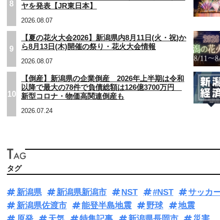
8
ヤを発表【JR東日本】
2026.08.07
【夏の花火大会2026】新潟県内8月11日(火・祝)か
ら8月13日(木)開催の祭り・花火大会情報
9
2026.08.07
【倒産】新潟県の企業倒産 2026年上半期は令和
以降で最大の78件で負債総額は126億3700万円
10
新型コロナ・物価高関連倒産も
2026.07.24
タグ
新潟県
新潟県新潟市
NST
#NST
サッカ
新潟県佐渡市
能登半島地震
野球
地震
原発
天気
特集記事
新潟県長岡市
災害