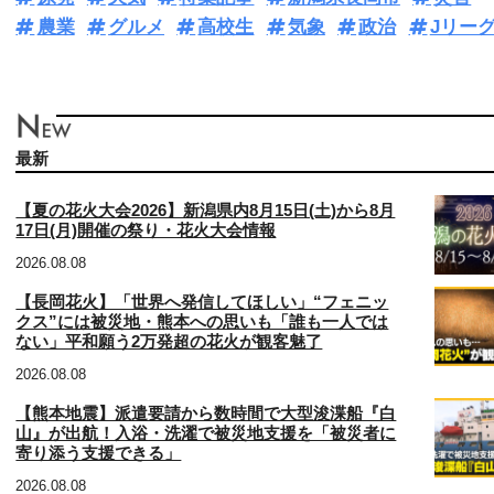
農業
グルメ
高校生
気象
政治
Jリー
最新
【夏の花火大会2026】新潟県内8月15日(土)から8月
17日(月)開催の祭り・花火大会情報
2026.08.08
【長岡花火】「世界へ発信してほしい」“フェニッ
クス”には被災地・熊本への思いも「誰も一人では
ない」平和願う2万発超の花火が観客魅了
2026.08.08
【熊本地震】派遣要請から数時間で大型浚渫船『白
山』が出航！入浴・洗濯で被災地支援を「被災者に
寄り添う支援できる」
2026.08.08