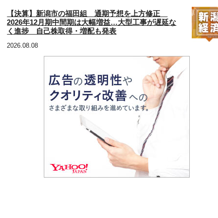
【決算】新潟市の福田組 通期予想を上方修正
2026年12月期中間期は大幅増益…大型工事が遅延な
く進捗 自己株取得・増配も発表
2026.08.08