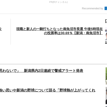
PR(Rチャンネル)
Recommended by
２
現職と新人の一騎打ちとなった南魚沼市長選 午後5時現在
の投票率は30.69％【新潟・南魚沼市】
思わないで」 新潟県内2日連続で警戒アラート発表
熱い思いや新潟の野球について語る「野球熱が上がってくれ