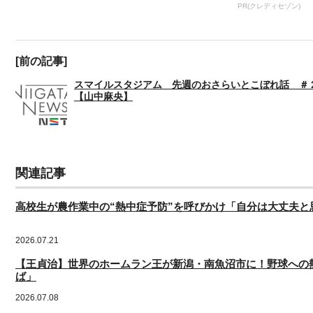
PR(クレディセゾン)
[前の記事]
スマイルスタジアム 先週のおさらいとこぼれ話 ＃
【山中麻央】
関連記事
高校生が農作業中の“熱中症予防”を呼びかけ「自分は大丈夫と
2026.07.21
【王貞治】世界のホームラン王が新潟・南魚沼市に！野球への
ば」
2026.07.08