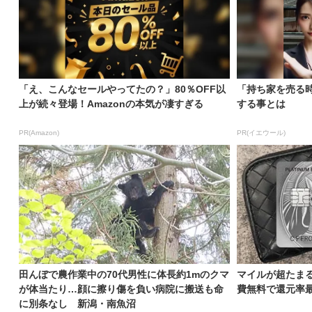
「え、こんなセールやってたの？」80％OFF以
「持ち家を売る
上が続々登場！Amazonの本気が凄すぎる
する事とは
PR(Amazon)
PR(イエウール)
田んぼで農作業中の70代男性に体長約1mのクマ
マイルが超たま
が体当たり…顔に擦り傷を負い病院に搬送も命
費無料で還元率最大
に別条なし 新潟・南魚沼