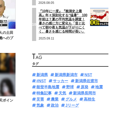
2026.08.05
『10年に一度』『観測史上最
高』年々深刻化する“猛暑” 100
年前は？夏の平均気温を調査！
暑さの感じ方に変化も「昔と比
10
べて朝や夜も気温が下がりにく
く、暑さを感じる時間が長い」
人の土田
働へのプ
2025.09.11
タグ
新潟県
新潟県新潟市
NST
#NST
サッカー
新潟県佐渡市
能登半島地震
野球
原発
地震
特集記事
天気
新潟県長岡市
災害
農業
グルメ
高校生
天ポイン
気象
政治
Jリーグ