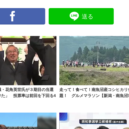
送る
職・花角英世氏が３期目の当選
走って！食べて！南魚沼産コシヒカリ
けた」 投票率は前回を下回る4
題！ グルメマラソン【新潟・南魚沼