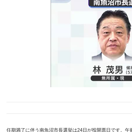
任期満了に伴う南魚沼市長選挙は24日が投開票日です。午前