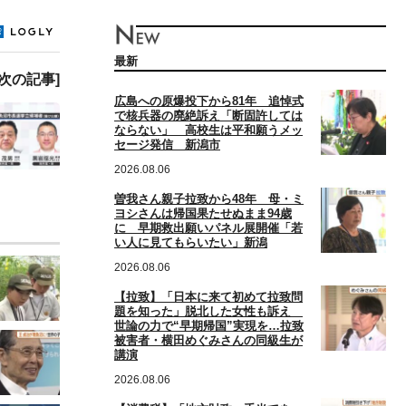
最新
[次の記事]
広島への原爆投下から81年 追悼式
で核兵器の廃絶訴え「断固許しては
ならない」 高校生は平和願うメッ
セージ発信 新潟市
2026.08.06
曽我さん親子拉致から48年 母・ミ
ヨシさんは帰国果たせぬまま94歳
に 早期救出願いパネル展開催「若
い人に見てもらいたい」新潟
2026.08.06
【拉致】「日本に来て初めて拉致問
題を知った」脱北した女性も訴え
世論の力で“早期帰国”実現を…拉致
被害者・横田めぐみさんの同級生が
講演
2026.08.06