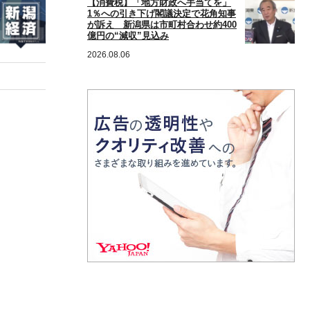
【消費税】「地方財政へ手当てを」
1％への引き下げ閣議決定で花角知事
が訴え 新潟県は市町村合わせ約400
億円の“減収”見込み
2026.08.06