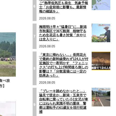
ご”熱帯低気圧も発生 気象予報
6
士「お盆前後に影響も。最新情
報の確認を」
2026.08.05
梅雨明け早々“猛暑日”に…新潟
市秋葉区で36℃観測 植物守る
ため生花店も暑さ対策「水やり
7
は念入りに」
2026.08.05
「東京に帰れない…」長岡花火
で最終の新幹線乗れず124人が付
近施設で一夜明かす “フェニッ
クス”の打ち上げ時間後ろ倒しの
8
影響は？「分散退場には一定の
効果あった」
食べ放
2026.08.05
市】
「ブレーキ踏めなかったと…」
脇見で逆走か…新潟・五泉市で
自転車に乗っていた小1女児が車
にはねられ意識不明の重体 警
9
察は運転手の61歳女を現行犯逮
捕