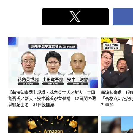
【新潟知事選】現職・花角英世氏／新人・土田
新潟知事選 現
竜吾氏／新人・安中聡氏が立候補 17日間の選
「合格点いただ
挙戦始まる 31日投開票
7.40％