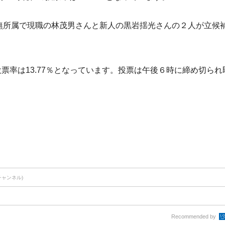
無所属で現職の林茂男さんと新人の黒岩揺光さんの２人が立候
投票率は13.77％となっています。投票は午後６時に締め切られ
チャンネル)
Recommended by