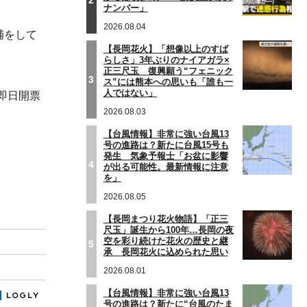
ナンバー」
2026.08.04
補をして
【長岡花火】「想像以上のすば
らしさ」3年ぶりのナイアガラ×
正三尺玉 復興願う“フェニック
3
ス”には熊本への思いも「誰も一
人ではない」
即日開票
2026.08.03
【台風情報】非常に強い台風13
号の進路は？新たに台風15号も
発生 気象予報士「お盆に影響
4
が出る可能性。最新情報に注意
を」
2026.08.05
【長岡まつり花火物語】「正三
尺玉」誕生から100年…長岡の夜
空を彩り続けた花火の歴史と継
5
承 長岡花火に込められた思い
2026.08.01
【台風情報】非常に強い台風13
号の進路は？新たに“台風のたま