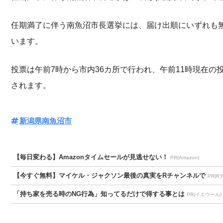
任期満了に伴う南魚沼市長選挙には、届け出順にいずれも
います。
投票は午前7時から市内36カ所で行われ、午前11時現在の
されます。
新潟県南魚沼市
【毎日変わる】Amazonタイムセールが見逃せない！
PR(Amazon)
【今すぐ無料】マイケル・ジャクソン最後の真実をRチャンネルで
PR(R
「持ち家を売る時のNG行為」知ってるだけで得する事とは
PR(イエウール)