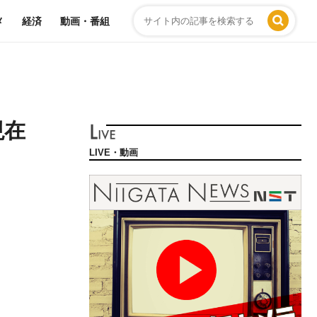
メ
経済
動画・番組
現在
LIVE・動画