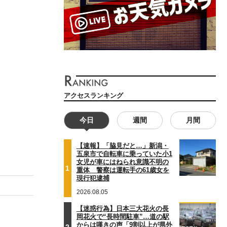
アクセスランキング
今日
週間
月間
【速報】「脇見だと…」新潟・
五泉市で自転車に乗っていた小1
女児が車にはねられ意識不明の
1
重体 警察は運転手の61歳女を
現行犯逮捕
2026.08.05
【迷惑行為】日本三大花火の長
岡花火で“長時間駐車”…道の駅
からは嘆きの声「9割以上が県外
2