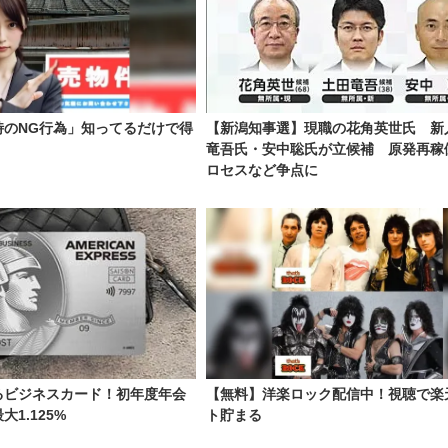
時のNG行為」知ってるだけで得
【新潟知事選】現職の花角英世氏 新
竜吾氏・安中聡氏が立候補 原発再稼
ロセスなど争点に
るビジネスカード！初年度年会
【無料】洋楽ロック配信中！視聴で楽
1.125%
ト貯まる