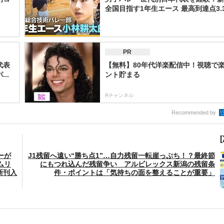
全国目指す1年生エース 最高到達点3.3.
PR
代表
【無料】80年代洋楽配信中！視聴で
..
ント貯まる
Rチャンネル
Recommended by
ーが
J1残留へ遠い“勝ち点1”…自力残留一転崖っぷち！？最終節
ムリ
にもつれ込んだ残留争い アルビレックス新潟の残留条
新刊入
件・ポイントは「気持ちの面を整えることが重要」