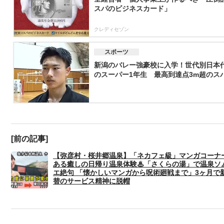
スパのビジネスカード」
クレディセゾン
スポーツ
新潟のバレー強豪校に入学！世代別日本
のスーパー1年生 最高到達点3m超のスパ.
[前の記事]
【弥彦村・桜井郷温泉】「ネカフェ級」マンガコーナ
ある癒しの日帰り温泉体験♨「さくらの湯」で温泉ソ
エ絶句 「懐かしいマンガから呪術廻戦まで」3ヶ月で
替のサービス精神に脱帽