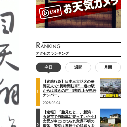
アクセスランキング
今日
週間
月間
【迷惑行為】日本三大花火の長
岡花火で“長時間駐車”…道の駅
からは嘆きの声「9割以上が県外
1
ナンバー」
2026.08.04
【速報】「脇見だと…」新潟・
五泉市で自転車に乗っていた小1
女児が車にはねられ意識不明の
2
重体 警察は運転手の61歳女を