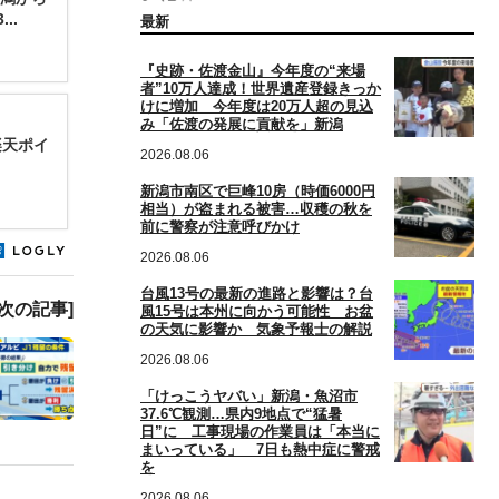
..
最新
『史跡・佐渡金山』今年度の“来場
者”10万人達成！世界遺産登録きっか
けに増加 今年度は20万人超の見込
み「佐渡の発展に貢献を」新潟
楽天ポイ
2026.08.06
新潟市南区で巨峰10房（時価6000円
相当）が盗まれる被害…収穫の秋を
前に警察が注意呼びかけ
2026.08.06
台風13号の最新の進路と影響は？台
[次の記事]
風15号は本州に向かう可能性 お盆
の天気に影響か 気象予報士の解説
2026.08.06
「けっこうヤバい」新潟・魚沼市
37.6℃観測…県内9地点で“猛暑
日”に 工事現場の作業員は「本当に
まいっている」 7日も熱中症に警戒
を
2026.08.06