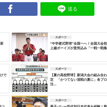
送る
スポーツ
茶
“中学硬式野球”全国一へ！全国大会
上越ボーイズが意気込み「一戦一戦集中
スポーツ
けで
【夏の高校野球】新潟大会の組み合わ
定 「かつてない混戦の夏に」各ブロ
注...
スポーツ
的コ
男子バレー世代別日本代表を経験！新