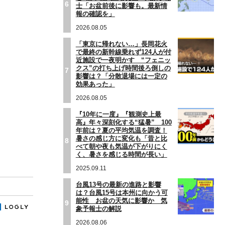
6
士「お盆前後に影響も。最新情
報の確認を」
2026.08.05
「東京に帰れない…」長岡花火
で最終の新幹線乗れず124人が付
近施設で一夜明かす “フェニッ
クス”の打ち上げ時間後ろ倒しの
7
影響は？「分散退場には一定の
効果あった」
2026.08.05
『10年に一度』『観測史上最
高』年々深刻化する“猛暑” 100
年前は？夏の平均気温を調査！
暑さの感じ方に変化も「昔と比
8
べて朝や夜も気温が下がりにく
く、暑さを感じる時間が長い」
2025.09.11
台風13号の最新の進路と影響
は？台風15号は本州に向かう可
能性 お盆の天気に影響か 気
9
象予報士の解説
2026.08.06