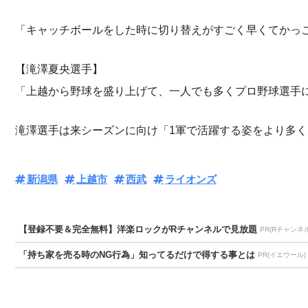
「キャッチボールをした時に切り替えがすごく早くてかっ
【滝澤夏央選手】
「上越から野球を盛り上げて、一人でも多くプロ野球選手
滝澤選手は来シーズンに向け「1軍で活躍する姿をより多
新潟県
上越市
西武
ライオンズ
【登録不要＆完全無料】洋楽ロックがRチャンネルで見放題
PR(Rチャンネル
「持ち家を売る時のNG行為」知ってるだけで得する事とは
PR(イエウール)