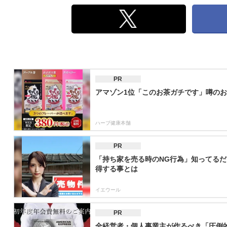
PR
アマゾン1位「このお茶ガチです」噂のお
ハーブ健康本舗
PR
「持ち家を売る時のNG行為」知ってるだ
得する事とは
イエウール
PR
全経営者・個人事業主が作るべき「圧倒