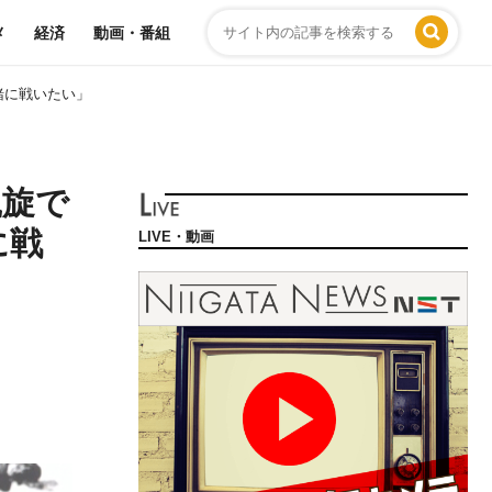
メ
経済
動画・番組
緒に戦いたい」
凱旋で
に戦
LIVE・動画