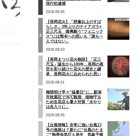
現行犯逮捕
2026.08.05
【長岡花火】「想像以上のすば
らしさ」3年ぶりのナイアガラ×
正三尺玉 復興願う“フェニック
3
ス”には熊本への思いも「誰も一
人ではない」
2026.08.03
【長岡まつり花火物語】「正三
尺玉」誕生から100年…長岡の夜
空を彩り続けた花火の歴史と継
4
承 長岡花火に込められた思い
2026.08.01
梅雨明け早々“猛暑日”に…新潟
市秋葉区で36℃観測 植物守る
ため生花店も暑さ対策「水やり
5
は念入りに」
2026.08.05
【台風情報】非常に強い台風13
号の進路は？新たに“台風のたま
ご”熱帯低気圧も発生 気象予報