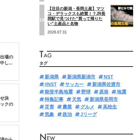
【注目の新潟・長岡土産】マツ
コ・デラックスも絶賛！？JR長
岡駅で見つけた“買って帰りた
10
い”土産品と名物
2026.07.31
初出場の
し...
タグ
新潟県
新潟県新潟市
NST
#NST
サッカー
新潟県佐渡市
能登半島地震
野球
原発
地震
せ決
特集記事
天気
新潟県長岡市
ックの
災害
農業
グルメ
高校生
気象
政治
Jリーグ
潟から