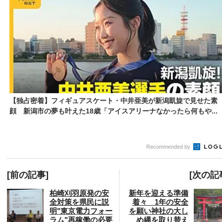
【独占密着】フィギュアスケート・中井亜美が新潟凱旋で見せた素
顔 新潟市の夢も叶えた18歳「アイスアリーナなかったら何もや...
Recommended by
[前の記事]
[次の記
柏崎刈羽原発の安
新年を迎える準備
全対策を県民に説
着々 1年の安全
明"東京電力フォー
を願い神社の大し
ラム"再稼働の必要
め縄を取り替え