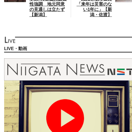
性強調 地元同意
「来年は災害のな
の見通しは立たず
い1年に」【新
【新潟】
潟・佐渡】
LIVE・動画