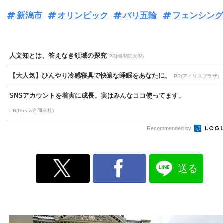
新潟市
オリンピック
パリ五輪
フェンシング
人文知とは、答えなき領域の探究
PR(國學院大學)
【大人気】ひんやり冷感寝具で快適な睡眠をあなたに。
PR(アイリスプラザ)
SNSアカウントを着実に成長。実はみんなココ使ってます。
PR(Dreaw合同会社)
Recommended by
送る