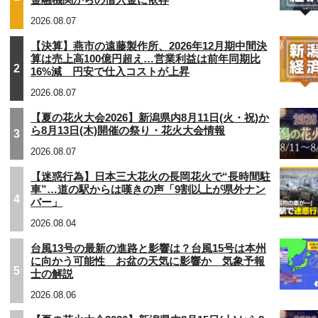
2026.08.07
【決算】燕市の遠藤製作所、2026年12月期中間決
算は売上高100億円超え…営業利益は前年同期比
2
16%減 円安で仕入コストが上昇
2026.08.07
【夏の花火大会2026】新潟県内8月11日(火・祝)か
ら8月13日(木)開催の祭り・花火大会情報
3
2026.08.07
【迷惑行為】日本三大花火の長岡花火で“長時間駐
車”…道の駅からは嘆きの声「9割以上が県外ナン
4
バー」
2026.08.04
台風13号の最新の進路と影響は？台風15号は本州
に向かう可能性 お盆の天気に影響か 気象予報
5
士の解説
2026.08.06