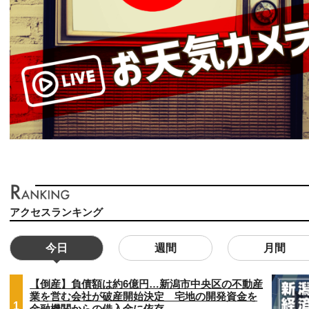
アクセスランキング
今日
週間
月間
【倒産】負債額は約6億円…新潟市中央区の不動産
業を営む会社が破産開始決定 宅地の開発資金を
1
金融機関からの借入金に依存