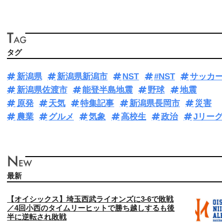
タグ
新潟県
新潟県新潟市
NST
#NST
サッカ
新潟県佐渡市
能登半島地震
野球
地震
原発
天気
特集記事
新潟県長岡市
災害
農業
グルメ
気象
高校生
政治
Jリー
最新
【オイシックス】埼玉西武ライオンズに3‐6で敗戦
／4回小西のタイムリーヒットで勝ち越しするも後
半に逆転され敗戦