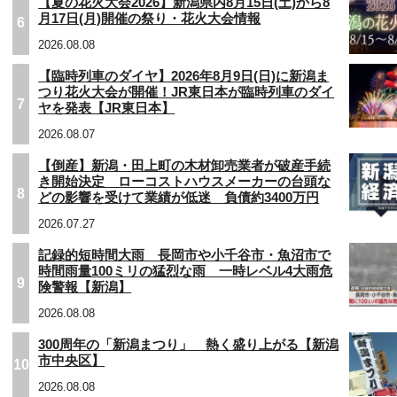
【夏の花火大会2026】新潟県内8月15日(土)から8
月17日(月)開催の祭り・花火大会情報
6
2026.08.08
【臨時列車のダイヤ】2026年8月9日(日)に新潟ま
つり花火大会が開催！JR東日本が臨時列車のダイ
7
ヤを発表【JR東日本】
2026.08.07
【倒産】新潟・田上町の木材卸売業者が破産手続
き開始決定 ローコストハウスメーカーの台頭な
8
どの影響を受けて業績が低迷 負債約3400万円
2026.07.27
記録的短時間大雨 長岡市や小千谷市・魚沼市で
時間雨量100ミリの猛烈な雨 一時レベル4大雨危
9
険警報【新潟】
2026.08.08
300周年の「新潟まつり」 熱く盛り上がる【新潟
市中央区】
10
2026.08.08