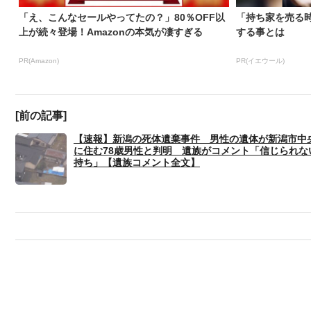
「え、こんなセールやってたの？」80％OFF以
「持ち家を売る
上が続々登場！Amazonの本気が凄すぎる
する事とは
PR(Amazon)
PR(イエウール)
[前の記事]
【速報】新潟の死体遺棄事件 男性の遺体が新潟市中
に住む78歳男性と判明 遺族がコメント「信じられな
持ち」【遺族コメント全文】