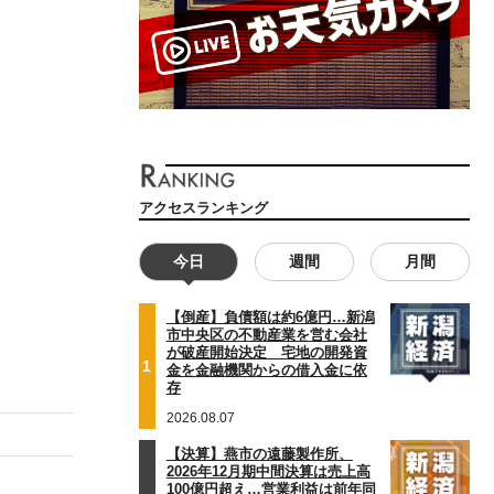
アクセスランキング
今日
週間
月間
【倒産】負債額は約6億円…新潟
市中央区の不動産業を営む会社
が破産開始決定 宅地の開発資
1
金を金融機関からの借入金に依
存
2026.08.07
【決算】燕市の遠藤製作所、
2026年12月期中間決算は売上高
100億円超え…営業利益は前年同