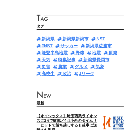
タグ
新潟県
新潟県新潟市
NST
#NST
サッカー
新潟県佐渡市
能登半島地震
野球
地震
原発
天気
特集記事
新潟県長岡市
災害
農業
グルメ
気象
高校生
政治
Jリーグ
最新
【オイシックス】埼玉西武ライオン
ズに3‐6で敗戦／4回小西のタイムリ
ーヒットで勝ち越しするも後半に逆
転され敗戦