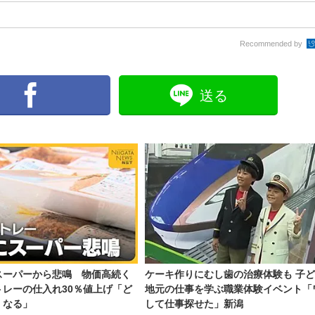
Recommended by
送る
スーパーから悲鳴 物価高続く
ケーキ作りにむし歯の治療体験も 子
レーの仕入れ30％値上げ「ど
地元の仕事を学ぶ職業体験イベント「
くなる」
して仕事探せた」新潟