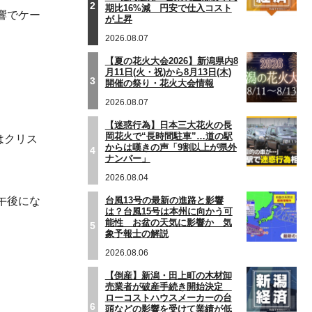
2
期比16%減 円安で仕入コスト
響でケー
が上昇
2026.08.07
【夏の花火大会2026】新潟県内8
月11日(火・祝)から8月13日(木)
3
開催の祭り・花火大会情報
2026.08.07
【迷惑行為】日本三大花火の長
岡花火で“長時間駐車”…道の駅
はクリス
からは嘆きの声「9割以上が県外
4
ナンバー」
2026.08.04
台風13号の最新の進路と影響
午後にな
は？台風15号は本州に向かう可
能性 お盆の天気に影響か 気
5
象予報士の解説
2026.08.06
【倒産】新潟・田上町の木材卸
売業者が破産手続き開始決定
ローコストハウスメーカーの台
6
頭などの影響を受けて業績が低