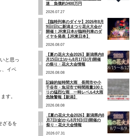
迷 負債約3400万円
2026.07.27
【臨時列車のダイヤ】2026年8月
9日(日)に新潟まつり花火大会が
開催！JR東日本が臨時列車のダ
7
イヤを発表【JR東日本】
2026.08.07
【夏の花火大会2026】新潟県内8
月15日(土)から8月17日(月)開催
ないと思っ
8
の祭り・花火大会情報
し、イベ
2026.08.08
記録的短時間大雨 長岡市や小
千谷市・魚沼市で時間雨量100ミ
リの猛烈な雨 一時レベル4大雨
9
ります。
危険警報【新潟】
2026.08.08
【夏の花火大会2026】新潟県内8
月7日(金)から8月9日(日)開催の
せざるを
10
祭り・花火大会情報
2026.07.31