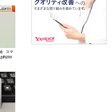
始 スマ
約250