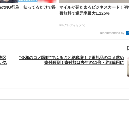
時のNG行為」知ってるだけで得
マイルが超たまるビジネスカード！初
費無料で還元率最大1.125%
PR(クレディセゾン)
Recommended by
央区
“令和のコメ騒動”でふるさと納税増！？返礼品のコメ求め
い気
寄付殺到！寄付額は去年の11倍・約3億円に