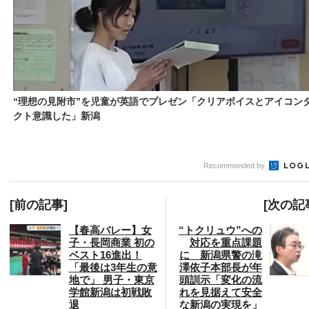
“理想の見附市”を児童が英語でプレゼン「クリアボイスとアイコン
クト意識した」新潟
Recommended by
[前の記事]
[次の記
【春高バレー】女
“トクリュウ”への
子・長岡商業 初の
対応を重点課題
ベスト16進出！
に 新潟県警の滝
「最後は3年生の意
澤依子本部長が年
地で」 男子・東京
頭訓示「変化の流
学館新潟は初戦敗
れを見据えて安全
退
な新潟の実現を」