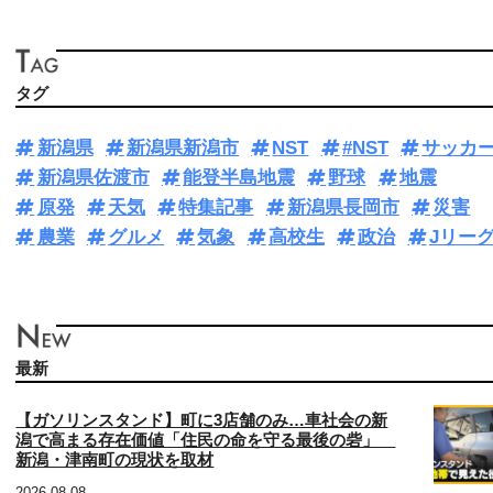
タグ
新潟県
新潟県新潟市
NST
#NST
サッカ
新潟県佐渡市
能登半島地震
野球
地震
原発
天気
特集記事
新潟県長岡市
災害
農業
グルメ
気象
高校生
政治
Jリー
最新
【ガソリンスタンド】町に3店舗のみ…車社会の新
潟で高まる存在価値「住民の命を守る最後の砦」
新潟・津南町の現状を取材
2026.08.08