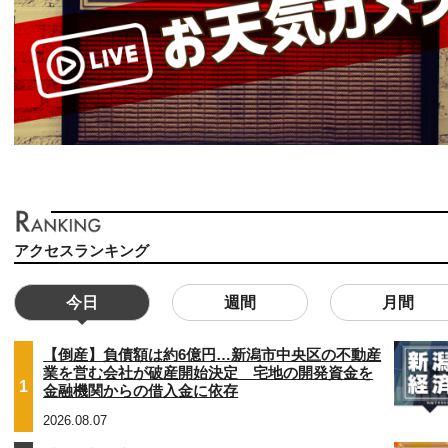
アクセスランキング
今日
週間
月間
【倒産】負債額は約6億円…新潟市中央区の不動産
業を営む会社が破産開始決定 宅地の開発資金を
1
金融機関からの借入金に依存
2026.08.07