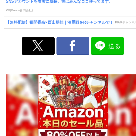
SNSアカウントを着実に成長。実はみんなココ使ってます。
PR(Dreaw合同会社)
【無料配信】福間香奈×西山朋佳｜清麗戦をRチャンネルで！
PR(Rチャンネ
送る