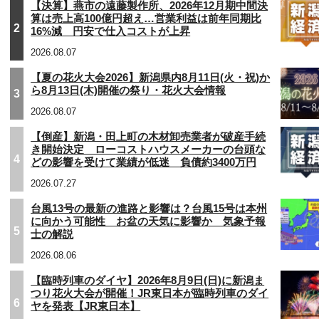
【決算】燕市の遠藤製作所、2026年12月期中間決
算は売上高100億円超え…営業利益は前年同期比
2
16%減 円安で仕入コストが上昇
2026.08.07
【夏の花火大会2026】新潟県内8月11日(火・祝)か
ら8月13日(木)開催の祭り・花火大会情報
3
2026.08.07
【倒産】新潟・田上町の木材卸売業者が破産手続
き開始決定 ローコストハウスメーカーの台頭な
4
どの影響を受けて業績が低迷 負債約3400万円
2026.07.27
台風13号の最新の進路と影響は？台風15号は本州
に向かう可能性 お盆の天気に影響か 気象予報
5
士の解説
2026.08.06
【臨時列車のダイヤ】2026年8月9日(日)に新潟ま
つり花火大会が開催！JR東日本が臨時列車のダイ
6
ヤを発表【JR東日本】