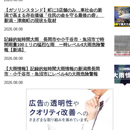
【ガソリンスタンド】町に3店舗のみ…車社会の新
潟で高まる存在価値「住民の命を守る最後の砦」
新潟・津南町の現状を取材
2026.08.08
記録的短時間大雨 長岡市や小千谷市・魚沼市で時
間雨量100ミリの猛烈な雨 一時レベル4大雨危険警
報【新潟】
2026.08.08
【大雨情報】記録的短時間大雨情報の新潟県長岡
市・小千谷市・魚沼市にレベル4の大雨危険警報
2026.08.08