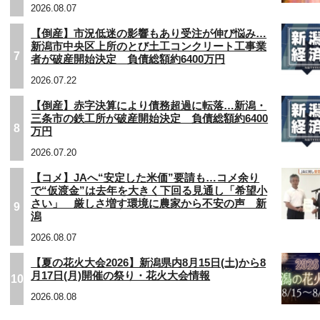
2026.08.07
【倒産】市況低迷の影響もあり受注が伸び悩み…
新潟市中央区上所のとび土工コンクリート工事業
7
者が破産開始決定 負債総額約6400万円
2026.07.22
【倒産】赤字決算により債務超過に転落…新潟・
三条市の鉄工所が破産開始決定 負債総額約6400
8
万円
2026.07.20
【コメ】JAへ“安定した米価”要請も…コメ余り
で“仮渡金”は去年を大きく下回る見通し「希望小
さい」 厳しさ増す環境に農家から不安の声 新
9
潟
2026.08.07
【夏の花火大会2026】新潟県内8月15日(土)から8
月17日(月)開催の祭り・花火大会情報
10
2026.08.08