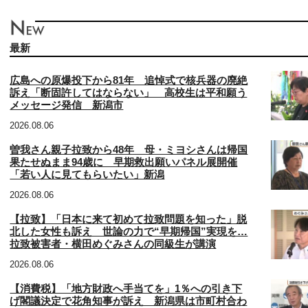
最新
広島への原爆投下から81年 追悼式で核兵器の廃絶
訴え「断固許してはならない」 高校生は平和願う
メッセージ発信 新潟市
2026.08.06
曽我さん親子拉致から48年 母・ミヨシさんは帰国
果たせぬまま94歳に 早期救出願いパネル展開催
「若い人に見てもらいたい」新潟
2026.08.06
【拉致】「日本に来て初めて拉致問題を知った」脱
北した女性も訴え 世論の力で“早期帰国”実現を…
拉致被害者・横田めぐみさんの同級生が講演
2026.08.06
【消費税】「地方財政へ手当てを」1％への引き下
げ閣議決定で花角知事が訴え 新潟県は市町村合わ