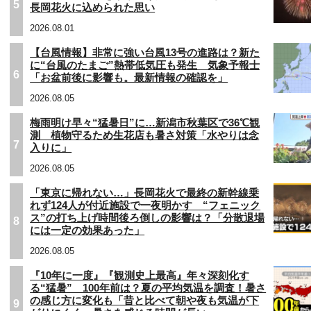
5
長岡花火に込められた思い
2026.08.01
【台風情報】非常に強い台風13号の進路は？新た
に“台風のたまご”熱帯低気圧も発生 気象予報士
6
「お盆前後に影響も。最新情報の確認を」
2026.08.05
梅雨明け早々“猛暑日”に…新潟市秋葉区で36℃観
測 植物守るため生花店も暑さ対策「水やりは念
7
入りに」
2026.08.05
「東京に帰れない…」長岡花火で最終の新幹線乗
れず124人が付近施設で一夜明かす “フェニック
ス”の打ち上げ時間後ろ倒しの影響は？「分散退場
8
には一定の効果あった」
2026.08.05
『10年に一度』『観測史上最高』年々深刻化す
る“猛暑” 100年前は？夏の平均気温を調査！暑さ
の感じ方に変化も「昔と比べて朝や夜も気温が下
9