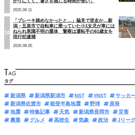
がりにくく、暑さを感じる時間が長い」
2025.09.11
「ブレーキ踏めなかったと…」脇見で逆走か…新
潟・五泉市で自転車に乗っていた小1女児が車には
ねられ意識不明の重体 警察は運転手の61歳女を
10
現行犯逮捕
2026.08.05
タグ
新潟県
新潟県新潟市
NST
#NST
サッカ
新潟県佐渡市
能登半島地震
野球
原発
地震
特集記事
天気
新潟県長岡市
災害
農業
グルメ
高校生
気象
政治
Jリー