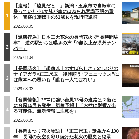
【速報】「脇見だと…」新潟・五泉市で自転車に
乗っていた小1女児が車にはねられ意識不明の重
1
体 警察は運転手の61歳女を現行犯逮捕
2026.08.05
【迷惑行為】日本三大花火の長岡花火で“長時間駐
車”…道の駅からは嘆きの声「9割以上が県外ナン
2
バー」
2026.08.04
【長岡花火】「想像以上のすばらしさ」3年ぶりの
ナイアガラ×正三尺玉 復興願う“フェニックス”に
3
は熊本への思いも「誰も一人ではない」
2026.08.03
【台風情報】非常に強い台風13号の進路は？新た
に台風15号も発生 気象予報士「お盆に影響が出
4
る可能性。最新情報に注意を」
2026.08.05
【長岡まつり花火物語】「正三尺玉」誕生から100
年…長岡の夜空を彩り続けた花火の歴史と継承