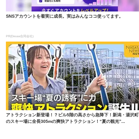
SNSアカウントを着実に成長。実はみんなココ使ってます。
PR(Dreaw合同会社)
アトラクション新登場！？ビル5階の高さから急降下！新潟・湯沢町
のスキー場に全長305mの爽快アトラクション！“夏の観光”...