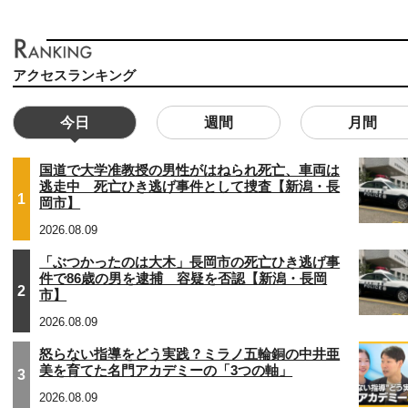
アクセスランキング
今日
週間
月間
国道で大学准教授の男性がはねられ死亡、車両は
逃走中 死亡ひき逃げ事件として捜査【新潟・長
1
岡市】
2026.08.09
「ぶつかったのは大木」長岡市の死亡ひき逃げ事
件で86歳の男を逮捕 容疑を否認【新潟・長岡
2
市】
2026.08.09
怒らない指導をどう実践？ミラノ五輪銅の中井亜
美を育てた名門アカデミーの「3つの軸」
3
2026.08.09