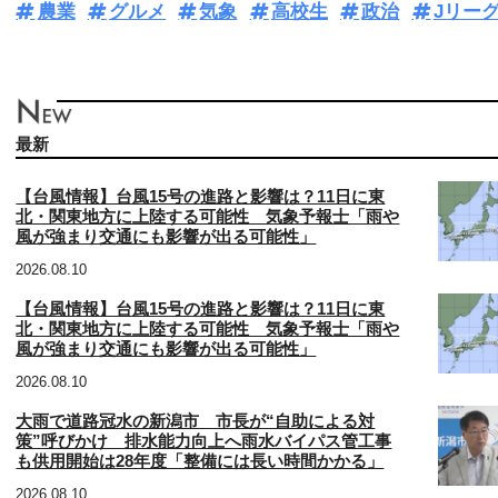
農業
グルメ
気象
高校生
政治
Jリー
最新
【台風情報】台風15号の進路と影響は？11日に東
北・関東地方に上陸する可能性 気象予報士「雨や
風が強まり交通にも影響が出る可能性」
2026.08.10
【台風情報】台風15号の進路と影響は？11日に東
北・関東地方に上陸する可能性 気象予報士「雨や
風が強まり交通にも影響が出る可能性」
2026.08.10
大雨で道路冠水の新潟市 市長が“自助による対
策”呼びかけ 排水能力向上へ雨水バイパス管工事
も供用開始は28年度「整備には長い時間かかる」
2026.08.10