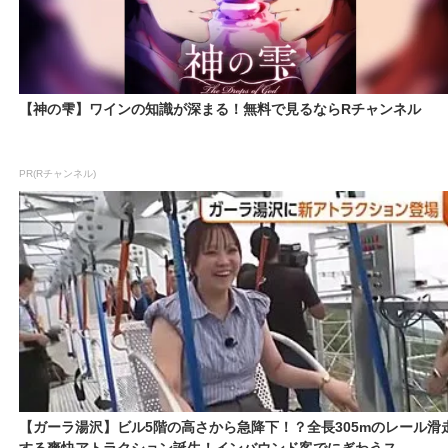
【神の雫】ワインの知識が深まる！無料で見るならRチャンネル
PR(Rチャンネル)
【ガーラ湯沢】ビル5階の高さから急降下！？全長305mのレール滑
する爽快アトラクション誕生！インバウンド客でにぎわうス...