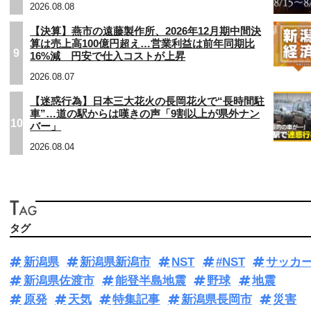
2026.08.08
【決算】燕市の遠藤製作所、2026年12月期中間決
算は売上高100億円超え…営業利益は前年同期比
9
16%減 円安で仕入コストが上昇
2026.08.07
【迷惑行為】日本三大花火の長岡花火で“長時間駐
車”…道の駅からは嘆きの声「9割以上が県外ナン
10
バー」
2026.08.04
タグ
新潟県
新潟県新潟市
NST
#NST
サッカ
新潟県佐渡市
能登半島地震
野球
地震
原発
天気
特集記事
新潟県長岡市
災害