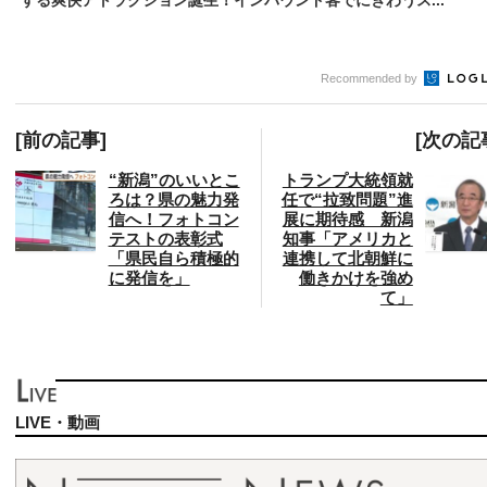
Recommended by
[前の記事]
[次の記
“新潟”のいいとこ
トランプ大統領就
ろは？県の魅力発
任で“拉致問題”進
信へ！フォトコン
展に期待感 新潟
テストの表彰式
知事「アメリカと
「県民自ら積極的
連携して北朝鮮に
に発信を」
働きかけを強め
て」
LIVE・動画