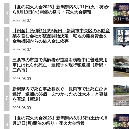
【夏の花火大会2026】新潟県内8月11日(火・祝)か
ら8月13日(木)開催の祭り・花火大会情報
4
2026.08.07
【倒産】負債額は約6億円…新潟市中央区の不動産
業を営む会社が破産開始決定 宅地の開発資金を
5
金融機関からの借入金に依存
2026.08.07
三条市の市道で高齢者が道路を横断中に普通乗用
車にはねられ死亡 運転手を現行犯逮捕【新潟・
6
三条市】
2026.08.09
新潟県内で死亡事故相次ぐ 長岡市では死亡ひき
逃げ、逮捕の86歳「ぶつかったのは大木」と容疑
7
を否認【新潟】
2026.08.09
【夏の花火大会2026】新潟県内8月15日(土)から8
月17日(月)開催の祭り・花火大会情報
8