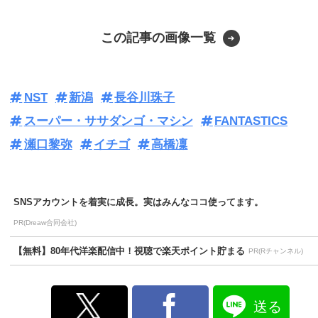
この記事の画像一覧
NST
新潟
長谷川珠子
スーパー・ササダンゴ・マシン
FANTASTICS
瀬口黎弥
イチゴ
高橋凜
SNSアカウントを着実に成長。実はみんなココ使ってます。
PR(Dreaw合同会社)
【無料】80年代洋楽配信中！視聴で楽天ポイント貯まる
PR(Rチャンネル)
送る