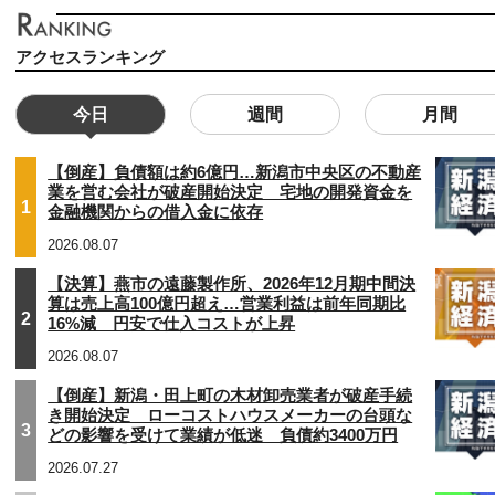
アクセスランキング
今日
週間
月間
【倒産】負債額は約6億円…新潟市中央区の不動産
業を営む会社が破産開始決定 宅地の開発資金を
1
金融機関からの借入金に依存
2026.08.07
【決算】燕市の遠藤製作所、2026年12月期中間決
算は売上高100億円超え…営業利益は前年同期比
2
16%減 円安で仕入コストが上昇
2026.08.07
【倒産】新潟・田上町の木材卸売業者が破産手続
き開始決定 ローコストハウスメーカーの台頭な
3
どの影響を受けて業績が低迷 負債約3400万円
2026.07.27