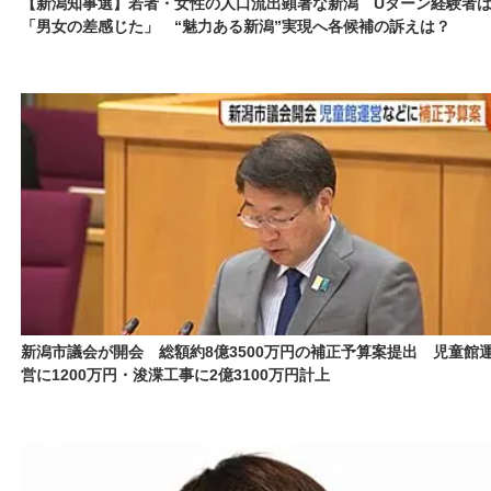
【新潟知事選】若者・女性の人口流出顕著な新潟 Uターン経験者
「男女の差感じた」 “魅力ある新潟”実現へ各候補の訴えは？
新潟市議会が開会 総額約8億3500万円の補正予算案提出 児童館
営に1200万円・浚渫工事に2億3100万円計上