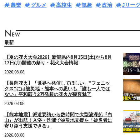
農業
グルメ
高校生
気象
政治
Jリー
最新
【夏の花火大会2026】新潟県内8月15日(土)から8月
17日(月)開催の祭り・花火大会情報
2026.08.08
【長岡花火】「世界へ発信してほしい」“フェニッ
クス”には被災地・熊本への思いも「誰も一人では
ない」平和願う2万発超の花火が観客魅了
2026.08.08
【熊本地震】派遣要請から数時間で大型浚渫船『白
山』が出航！入浴・洗濯で被災地支援を「被災者に
寄り添う支援できる」
2026.08.08