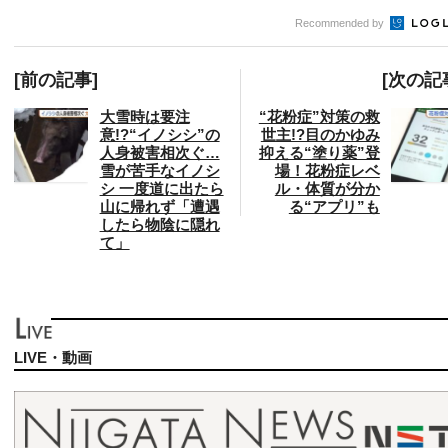
Recommended by
[前の記事]
[次の記
大雪時は要注
“花粉症”対策の救
意!?“イノシシ”の
世主!?目のかゆみ
人身被害相次ぐ…
抑える“塗り薬”登
雪が苦手なイノシ
場！花粉症レベ
シ 一度道に出たら
ル・体質が分か
山に帰れず「遭遇
る“アプリ”も
したら物陰に隠れ
て」
LIVE・動画