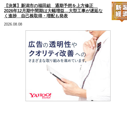
【決算】新潟市の福田組 通期予想を上方修正
2026年12月期中間期は大幅増益…大型工事が遅延な
く進捗 自己株取得・増配も発表
2026.08.08