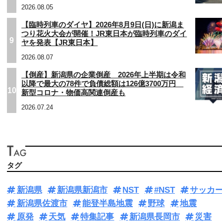
2026.08.05
【臨時列車のダイヤ】2026年8月9日(日)に新潟ま
つり花火大会が開催！JR東日本が臨時列車のダイ
9
ヤを発表【JR東日本】
2026.08.07
【倒産】新潟県の企業倒産 2026年上半期は令和
以降で最大の78件で負債総額は126億3700万円
10
新型コロナ・物価高関連倒産も
2026.07.24
タグ
新潟県
新潟県新潟市
NST
#NST
サッカ
新潟県佐渡市
能登半島地震
野球
地震
原発
天気
特集記事
新潟県長岡市
災害