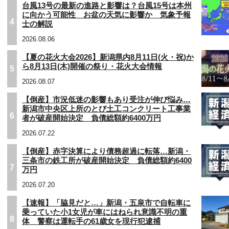
台風13号の最新の進路と影響は？台風15号は本州
に向かう可能性 お盆の天気に影響か 気象予報
4
士の解説
2026.08.06
【夏の花火大会2026】新潟県内8月11日(火・祝)か
ら8月13日(木)開催の祭り・花火大会情報
5
2026.08.07
【倒産】市況低迷の影響もあり受注が伸び悩み…
新潟市中央区上所のとび土工コンクリート工事業
6
者が破産開始決定 負債総額約6400万円
2026.07.22
【倒産】赤字決算により債務超過に転落…新潟・
三条市の鉄工所が破産開始決定 負債総額約6400
7
万円
2026.07.20
【速報】「脇見だと…」新潟・五泉市で自転車に
乗っていた小1女児が車にはねられ意識不明の重
8
体 警察は運転手の61歳女を現行犯逮捕