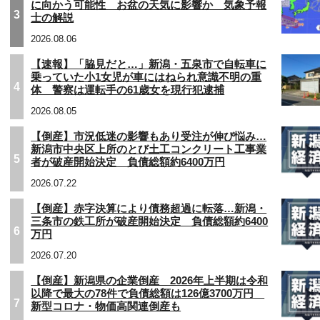
に向かう可能性 お盆の天気に影響か 気象予報
3
士の解説
2026.08.06
【速報】「脇見だと…」新潟・五泉市で自転車に
乗っていた小1女児が車にはねられ意識不明の重
4
体 警察は運転手の61歳女を現行犯逮捕
2026.08.05
【倒産】市況低迷の影響もあり受注が伸び悩み…
新潟市中央区上所のとび土工コンクリート工事業
5
者が破産開始決定 負債総額約6400万円
2026.07.22
【倒産】赤字決算により債務超過に転落…新潟・
三条市の鉄工所が破産開始決定 負債総額約6400
6
万円
2026.07.20
【倒産】新潟県の企業倒産 2026年上半期は令和
以降で最大の78件で負債総額は126億3700万円
7
新型コロナ・物価高関連倒産も