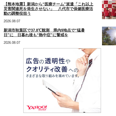
【熊本地震】新潟から“医療チーム”派遣「これ以上
災害関連死を発生させない」 八代市で保健医療活
動の調整役担う
2026.08.07
新潟市秋葉区で37.8℃観測 県内9地点で“猛暑
日”に 日暮れ後も“熱中症”に警戒を
2026.08.07