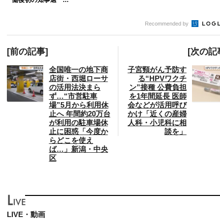
Recommended by
[前の記事]
[次の記
全国唯一の地下商
子宮頸がん予防す
店街・西堀ローサ
る“HPVワクチ
の活用法決まら
ン”接種 公費負担
ず…“市営駐車
を1年間延長 医師
場”5月から利用休
会などが活用呼び
止へ 年間約20万台
かけ「近くの産婦
が利用の駐車場休
人科・小児科に相
止に困惑「今度か
談を」
らどこを使え
ば…」新潟・中央
区
LIVE・動画