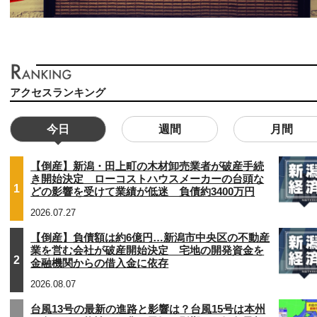
アクセスランキング
今日
週間
月間
【倒産】新潟・田上町の木材卸売業者が破産手続
き開始決定 ローコストハウスメーカーの台頭な
1
どの影響を受けて業績が低迷 負債約3400万円
2026.07.27
【倒産】負債額は約6億円…新潟市中央区の不動産
業を営む会社が破産開始決定 宅地の開発資金を
2
金融機関からの借入金に依存
2026.08.07
台風13号の最新の進路と影響は？台風15号は本州