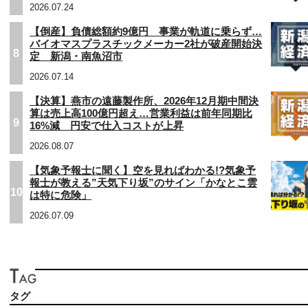
2026.07.24
【倒産】負債総額約9億円 事業が軌道に乗らず…
バイオマスプラスチックメーカー2社が破産開始決
8
定 新潟・南魚沼市
2026.07.14
【決算】燕市の遠藤製作所、2026年12月期中間決
算は売上高100億円超え…営業利益は前年同期比
9
16%減 円安で仕入コストが上昇
2026.08.07
【気象予報士に聞く】空を見ればわかる!?気象予
報士が教える”天気下り坂”のサイン「かなとこ雲
10
は特に危険」
2026.07.09
タグ