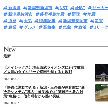
新潟県
新潟県新潟市
NST
#NST
サッカ
新潟県佐渡市
能登半島地震
野球
地震
原発
天気
特集記事
新潟県長岡市
災害
農業
グルメ
高校生
気象
政治
Jリー
最新
【オイシックス】埼玉西武ライオンズに2-7で敗戦
／大川のタイムリーで初回先制するも敗戦
2026.08.07
「快適に運動できる」新潟・三条市が体育館に“新
冷房システム”導入！被災地では“避難所の暑さ対
策”急務に…他市町村から熱い視線
2026.08.07