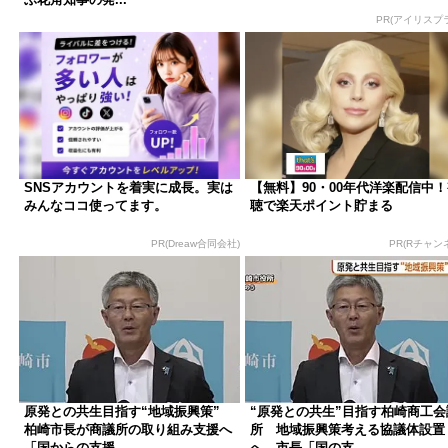
PR(アイリスプ
SNSアカウントを着実に成長。実は
【無料】90・00年代洋楽配信中
みんなココ使ってます。
聴で楽天ポイント貯まる
PR(Dreaw合同会社)
PR(Rチャン
原発との共生目指す“地域振興策”
“原発との共生”目指す柏崎商工会
柏崎市長が商議所の取り組み支援へ
所 地域振興策考える協議体設置
「国からの支援...
へ 市長「国の支...