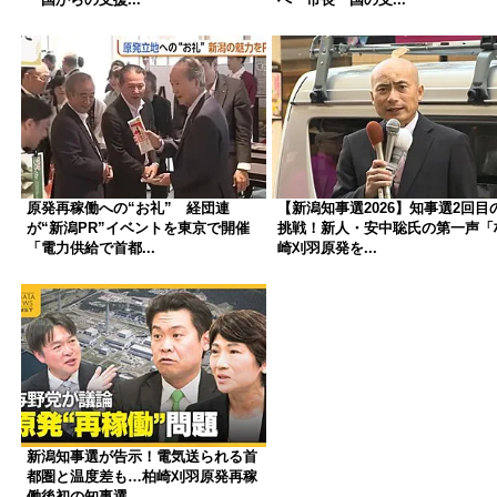
原発再稼働への“お礼” 経団連
【新潟知事選2026】知事選2回目
が“新潟PR”イベントを東京で開催
挑戦！新人・安中聡氏の第一声「
「電力供給で首都...
崎刈羽原発を...
新潟知事選が告示！電気送られる首
都圏と温度差も…柏崎刈羽原発再稼
働後初の知事選 ...