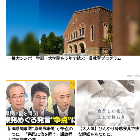
一橋大シンポ 学部・大学院を５年で結ぶ一貫教育プログラム
PR(一橋
新潟県知事選“原発再稼働”が争点の
【大人気】ひんやり冷感寝具で快
一つに 「県民に信を問う」議論呼
な睡眠をあなたに。
ぶ花角知事の発...